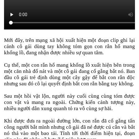
Mới đây, trên mạng xã hội xuất hiện một đoạn clip ghi lại
cảnh cô gái dùng tay không tóm gọn con rắn hổ mang
khổng lồ, đang nhận được nhiều sự quan tâm.
Cụ thể, một con rắn hổ mang khổng lồ xuất hiện bên trong
một căn nhà đổ nát và một cô gái đang cố gắng bắt nó. Ban
đầu cô gái trẻ định dùng một cây gậy để bắt con rắn độc
nhưng sau đó cô lại quyết định bắt con rắn bằng tay không.
Sau một hồi vật lộn, người này cuối cùng cùng tóm được
con vật và mang ra ngoài. Chứng kiến cảnh tượng này,
nhiều người dân xung quanh tỏ ra vô cùng sợ hãi.
Khi được đưa ra ngoài đường lớn, con rắn đã cố gắng tấn
công người bắt mình nhưng cô gái đã né được cú cắn và bắt
nó thả vào một bao tải. Tính tới thời điểm hiện tại, đoạn