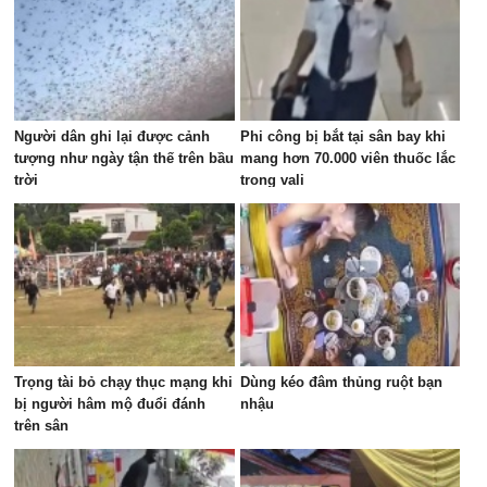
Người dân ghi lại được cảnh
Phi công bị bắt tại sân bay khi
tượng như ngày tận thế trên bầu
mang hơn 70.000 viên thuốc lắc
trời
trong vali
Trọng tài bỏ chạy thục mạng khi
Dùng kéo đâm thủng ruột bạn
bị người hâm mộ đuổi đánh
nhậu
trên sân