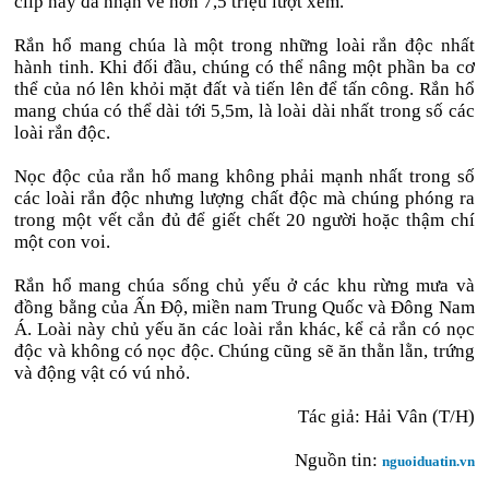
clip này đã nhận về hơn 7,5 triệu lượt xem.
Rắn hổ mang chúa là một trong những loài rắn độc nhất
hành tinh. Khi đối đầu, chúng có thể nâng một phần ba cơ
thể của nó lên khỏi mặt đất và tiến lên để tấn công. Rắn hổ
mang chúa có thể dài tới 5,5m, là loài dài nhất trong số các
loài rắn độc.
Nọc độc của rắn hổ mang không phải mạnh nhất trong số
các loài rắn độc nhưng lượng chất độc mà chúng phóng ra
trong một vết cắn đủ để giết chết 20 người hoặc thậm chí
một con voi.
Rắn hổ mang chúa sống chủ yếu ở các khu rừng mưa và
đồng bằng của Ấn Độ, miền nam Trung Quốc và Đông Nam
Á. Loài này chủ yếu ăn các loài rắn khác, kể cả rắn có nọc
độc và không có nọc độc. Chúng cũng sẽ ăn thằn lằn, trứng
và động vật có vú nhỏ.
Tác giả: Hải Vân (T/H)
Nguồn tin:
nguoiduatin.vn