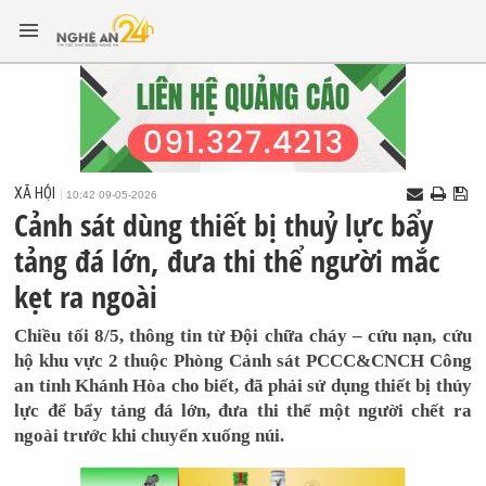
XÃ HỘI
10:42 09-05-2026
Cảnh sát dùng thiết bị thuỷ lực bẩy
tảng đá lớn, đưa thi thể người mắc
kẹt ra ngoài
Chiều tối 8/5, thông tin từ Đội chữa cháy – cứu nạn, cứu
hộ khu vực 2 thuộc Phòng Cảnh sát PCCC&CNCH Công
an tỉnh Khánh Hòa cho biết, đã phải sử dụng thiết bị thủy
lực để bẩy tảng đá lớn, đưa thi thể một người chết ra
ngoài trước khi chuyển xuống núi.