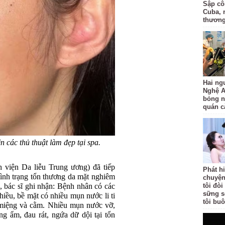
Sập côn
Cuba, 
thươn
Hai ng
Nghệ A
bỏng n
quán c
 các thủ thuật làm đẹp tại spa.
viện Da liễu Trung ương) đã tiếp
Phát h
ình trạng tổn thương da mặt nghiêm
chuyện
 bác sĩ ghi nhận: Bệnh nhân có các
tôi đò
sững s
hiều, bề mặt có nhiều mụn nước li ti
tôi bu
 miệng và cằm. Nhiều mụn nước vỡ,
ng ẩm, đau rát, ngứa dữ dội tại tổn