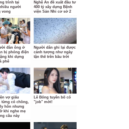
g trình tại
Nghệ An đề xuất đầu tư
nhiều người
400 tỷ xây dựng Bệnh
g vong
viện Sản Nhi cơ sở 2
ười đàn ông ở
Người dân ghi lại được
n bị phóng điện
cảnh tượng như ngày
ặng khi dựng
tận thế trên bầu trời
à phê
iện vợ giấu
Lê Bống tuyên bố có
 từng có chồng,
"job" mới!
i ly hôn nhưng
ờ khi nghe mẹ
ông câu này