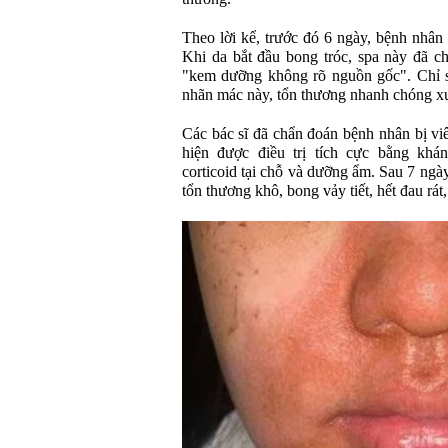
Theo lời kể, trước đó 6 ngày, bệnh nhân 
Khi da bắt đầu bong tróc, spa này đã c
"kem dưỡng không rõ nguồn gốc". Chỉ 
nhãn mác này, tổn thương nhanh chóng xu
Các bác sĩ đã chẩn đoán bệnh nhân bị vi
hiện được điều trị tích cực bằng khán
corticoid tại chỗ và dưỡng ẩm. Sau 7 ngày 
tổn thương khô, bong vảy tiết, hết đau rát