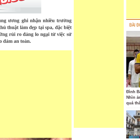
rung ương ghi nhận nhiều trường
BÀI Đ
hủ thuật làm đẹp tại spa, đặc biệt
ững rủi ro đáng lo ngại từ việc sử
o đảm an toàn.
Đình B
Nhìn ả
quá th