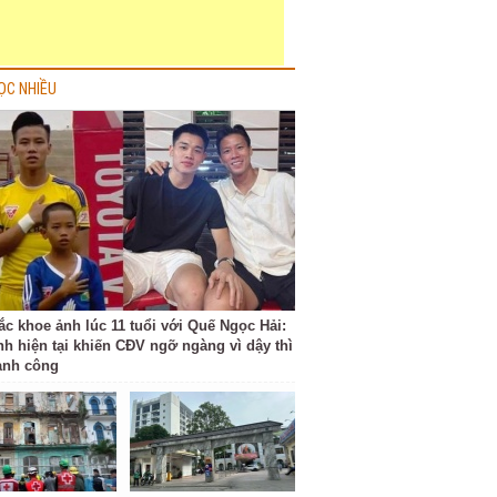
ỌC NHIỀU
ắc khoe ảnh lúc 11 tuổi với Quế Ngọc Hải:
nh hiện tại khiến CĐV ngỡ ngàng vì dậy thì
ành công