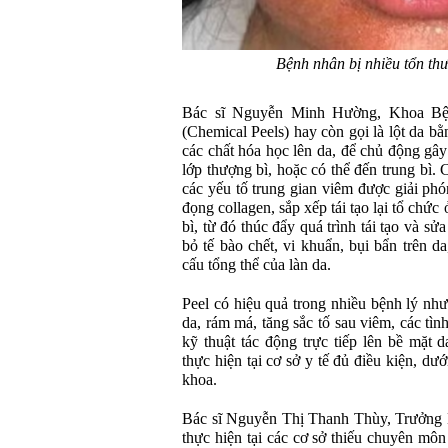
Bệnh nhân bị nhiều tổn th
Bác sĩ Nguyễn Minh Hường, Khoa Bện
(Chemical Peels) hay còn gọi là lột da bằ
các chất hóa học lên da, để chủ động gây
lớp thượng bì, hoặc có thể đến trung bì.
các yếu tố trung gian viêm được giải phó
đọng collagen, sắp xếp tái tạo lại tổ chức
bì, từ đó thúc đẩy quá trình tái tạo và sử
bỏ tế bào chết, vi khuẩn, bụi bẩn trên da
cấu tổng thể của làn da.
Peel có hiệu quả trong nhiều bệnh lý như
da, rám má, tăng sắc tố sau viêm, các tì
kỹ thuật tác động trực tiếp lên bề mặt 
thực hiện tại cơ sở y tế đủ điều kiện, dư
khoa.
Bác sĩ Nguyễn Thị Thanh Thùy, Trưởng 
thực hiện tại các cơ sở thiếu chuyên mô