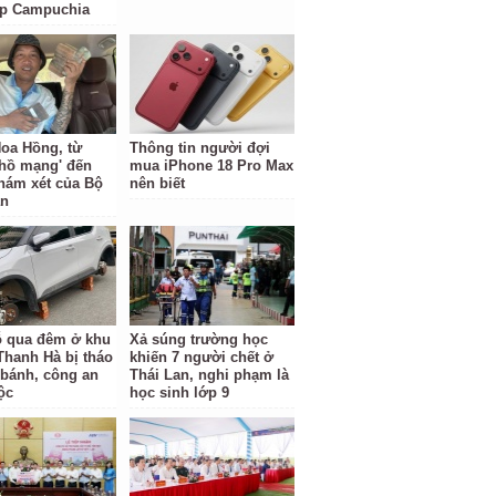
ặp Campuchia
oa Hồng, từ
Thông tin người đợi
 hồ mạng' đến
mua iPhone 18 Pro Max
hám xét của Bộ
nên biết
an
ỗ qua đêm ở khu
Xả súng trường học
 Thanh Hà bị tháo
khiến 7 người chết ở
 bánh, công an
Thái Lan, nghi phạm là
ộc
học sinh lớp 9