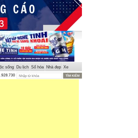
ộc sống
Du lịch
Số hóa
Nhà đẹp
Xe
8.928.730