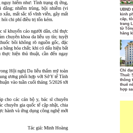
 nguy hiểm như: Tình trạng dị ứng,
i dẳng; nhiễm trùng, bội nhiễm (vi
UBND t
o xấu, mất sắc tố vĩnh viễn, gây mất
kinh p
cấp, tô
hỏi chi phí điều trị tốn kém.
trang L
từ Tổn
c sĩ khuyến cáo người dân, chỉ thực
hàng k
ám chuyên khoa da liễu uy tín; tuyệt
huốc bôi không rõ nguồn gốc, đặc
 da bằng hóa chất; khi có dấu hiệu bất
u thực hiện thủ thuật, cần đến ngay
Chỉ đạ
trong Hội nghị Da liễu thẩm mỹ toàn
Thuế: 
rung ương phối hợp với Sở Y tế Tỉnh
thông 
ận vào tuần cuối tháng 5/2026 tới
thuế n
hợp sa
úp cho các cán bộ y, bác sĩ chuyên
c chuyên gia quốc tế cập nhật, chia
hực hành và ứng dụng công nghệ mới
Tác giả: Minh Hoàng