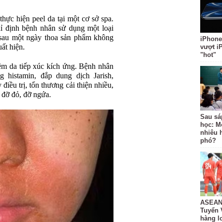
thực hiện peel da tại một cơ sở spa.
hỉ định bệnh nhân sử dụng một loại
sau một ngày thoa sản phẩm không
iPhone
ất hiện.
vượt i
"hot"
êm da tiếp xúc kích ứng. Bệnh nhân
g histamin, đắp dung dịch Jarish,
điều trị, tổn thương cải thiện nhiều,
, đỡ đỏ, đỡ ngứa.
Sau sá
học: M
nhiêu 
phó?
ASEAN 
Tuyển 
hàng lo