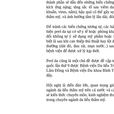
thành phần sẽ dẫn đến những biến chứng
kích ứng nặng; tăng sắc tố sau viêm da
khuẩn, virus, nấm); hậu quả có thể gây sẹ
thẩm mỹ, và ảnh hưởng tâm lý lâu dài, đòi 
Để tránh các biến chứng tương tự, các bá
hiện peel da tại cơ sở y tế hoặc phòng kh
đối không tự ý sử dụng mỹ phẩm hoặc t
biệt là sau khi can thiệp thủ thuật hay lột
thường (dát đỏ, đau rát, mụn nước..) sa
bệnh viện để được xử lý kịp thời.
Peel da cũng là một chủ đề được đề cập 
quốc lần thứ 9 được Bệnh viện Da liễu T
Lâm Đồng và Bệnh viện Đa khoa Bình Thu
đây.
Hội nghị là diễn đàn lớn, quan trọng gi
ngành da liễu thẩm mỹ trên cả nước và cá
sẻ kiến thức chuyên môn, kinh nghiệm t
trong chuyên ngành da liễu thẩm mỹ.