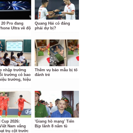
 20 Pro đang
Quang Hải có đáng
Phone Ultra về độ
phải dự bị?
p nhập trường
Thêm vụ bảo mẫu bị tố
ỗi trường có bao
đánh trẻ
hiệu trưởng, hiệu
Cup 2026:
'Giang hồ mạng' Tiến
Việt Nam vắng
Bịp lãnh 8 năm tù
ạt trụ cột trước