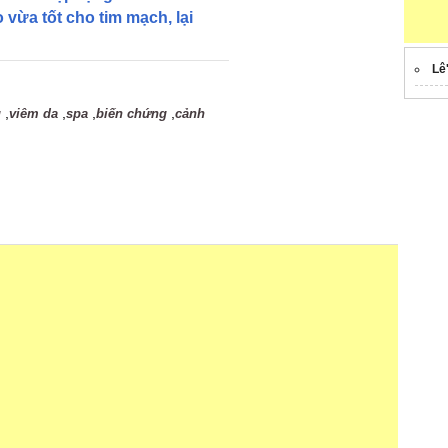
vừa tốt cho tim mạch, lại
Lê
,
,
,
,
g
viêm da
spa
biến chứng
cảnh