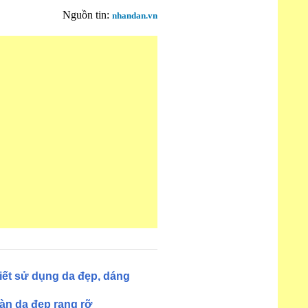
Nguồn tin:
nhandan.vn
iết sử dụng da đẹp, dáng
àn da đẹp rạng rỡ