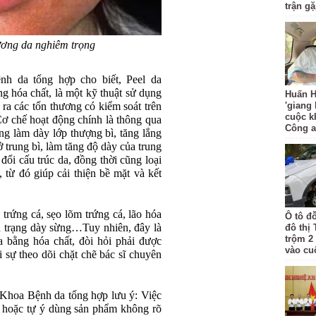
trận g
ương da nghiêm trọng
h da tổng hợp cho biết, Peel da
ng hóa chất, là một kỹ thuật sử dụng
Huấn H
 ra các tổn thương có kiểm soát trên
'giang
cuộc k
 Cơ chế hoạt động chính là thông qua
Công 
ng làm dày lớp thượng bì, tăng lắng
 ở trung bì, làm tăng độ dày của trung
a đổi cấu trúc da, đồng thời cũng loại
, từ đó giúp cải thiện bề mặt và kết
 trứng cá, sẹo lõm trứng cá, lão hóa
Ô tô đ
nh trạng dày sừng…Tuy nhiên, đây là
đô thị
trộm 2
da bằng hóa chất, đòi hỏi phải được
vào cu
ới sự theo dõi chặt chẽ bác sĩ chuyên
Khoa Bệnh da tổng hợp lưu ý: Việc
n hoặc tự ý dùng sản phẩm không rõ