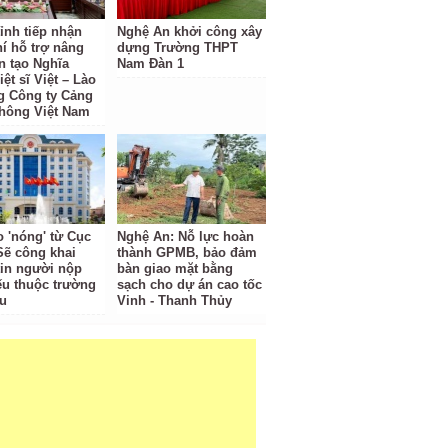
ỉnh tiếp nhận
Nghệ An khởi công xây
hí hỗ trợ nâng
dựng Trường THPT
n tạo Nghĩa
Nam Đàn 1
iệt sĩ Việt – Lào
g Công ty Cảng
hông Việt Nam
o 'nóng' từ Cục
Nghệ An: Nỗ lực hoàn
Sẽ công khai
thành GPMB, bảo đảm
tin người nộp
bàn giao mặt bằng
ếu thuộc trường
sạch cho dự án cao tốc
u
Vinh - Thanh Thủy