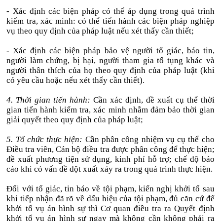
- Xác định các biện pháp có thể áp dụng trong quá trình
kiểm tra, xác minh: có thể tiến hành các biện pháp nghiệp
vụ theo quy định của pháp luật nếu xét thấy cần thiết;
- Xác định các biện pháp bảo vệ người tố giác, báo tin,
người làm chứng, bị hại, người tham gia tố tụng khác và
người thân thích của họ theo quy định của pháp luật (khi
có yêu cầu hoặc nếu xét thấy cần thiết).
4. Thời gian tiến hành:
Cần xác định, đề xuất cụ thể thời
gian tiến hành kiểm tra, xác minh nhằm đảm bảo thời gian
giải quyết theo quy định của pháp luật;
5. Tổ chức thực hiện:
Cần phân công nhiệm vụ cụ thể cho
Điều tra viên, Cán bộ điều tra được phân công để thực hiện;
đề xuất phương tiện sử dụng, kinh phí hỗ trợ; chế độ báo
cáo khi có vấn đề đột xuất xảy ra trong quá trình thực hiện.
Đối với tố giác, tin báo về tội phạm, kiến nghị khởi tố sau
khi tiếp nhận đã rõ về dấu hiệu của tội phạm, đủ căn cứ để
khởi tố vụ án hình sự thì Cơ quan điều tra ra Quyết định
khởi tố vụ án hình sự ngay mà không cần không phải ra