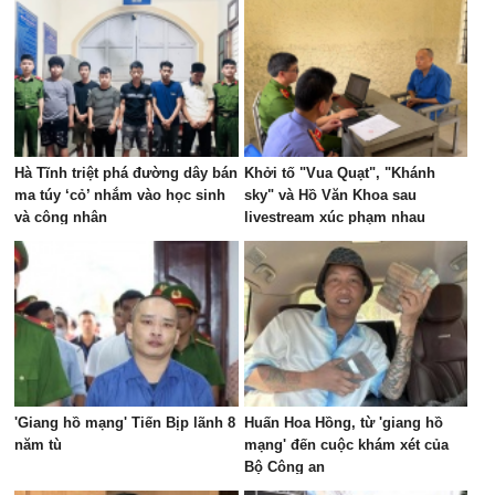
Hà Tĩnh triệt phá đường dây bán
Khởi tố "Vua Quạt", "Khánh
ma túy ‘cỏ’ nhắm vào học sinh
sky" và Hồ Văn Khoa sau
và công nhân
livestream xúc phạm nhau
'Giang hồ mạng' Tiến Bịp lãnh 8
Huấn Hoa Hồng, từ 'giang hồ
năm tù
mạng' đến cuộc khám xét của
Bộ Công an