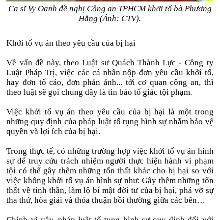
Ca sĩ Vy Oanh đề nghị Công an TPHCM khởi tố bà Phương
Hằng (Ảnh: CTV).
Khởi tố vụ án theo yêu cầu của bị hại
Về vấn đề này, theo Luật sư Quách Thành Lực - Công ty
Luật Pháp Trị, việc các cá nhân nộp đơn yêu cầu khởi tố,
hay đơn tố cáo, đơn phản ánh... tới cơ quan công an, thì
theo luật sẽ gọi chung đây là tin báo tố giác tội phạm.
Việc khởi tố vụ án theo yêu cầu của bị hại là một trong
những quy định của pháp luật tố tụng hình sự nhằm bảo vệ
quyền và lợi ích của bị hại.
Trong thực tế, có những trường hợp việc khởi tố vụ án hình
sự để truy cứu trách nhiệm người thực hiện hành vi phạm
tội có thể gây thêm những tổn thất khác cho bị hại so với
việc không khởi tố vụ án hình sự như: Gây thêm những tổn
thất về tinh thần, làm lộ bí mật đời tư của bị hại, phá vỡ sự
tha thứ, hòa giải và thỏa thuận bồi thường giữa các bên…
Chính vì vậy, pháp luật tố tụng hình sự quy định đối với