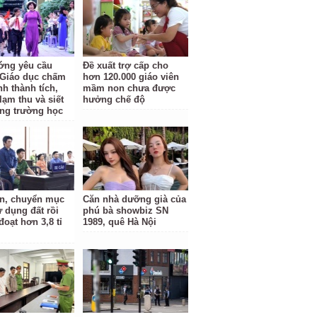
ớng yêu cầu
Đề xuất trợ cấp cho
Giáo dục chấm
hơn 120.000 giáo viên
nh thành tích,
mầm non chưa được
lạm thu và siết
hưởng chế độ
ng trường học
n, chuyển mục
Căn nhà dưỡng già của
ử dụng đất rồi
phú bà showbiz SN
oạt hơn 3,8 tỉ
1989, quê Hà Nội