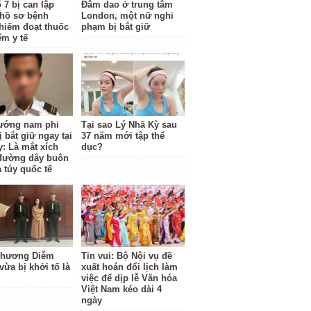
 7 bị can lập
Đâm dao ở trung tâm
hồ sơ bệnh
London, một nữ nghi
hiếm đoạt thuốc
phạm bị bắt giữ
ểm y tế
ướng nam phi
Tại sao Lý Nhã Kỳ sau
 bắt giữ ngay tại
37 năm mới tập thể
y: Là mắt xích
dục?
đường dây buôn
 túy quốc tế
Phương Diễm
Tin vui: Bộ Nội vụ đề
vừa bị khởi tố là
xuất hoán đổi lịch làm
việc để dịp lễ Văn hóa
Việt Nam kéo dài 4
ngày