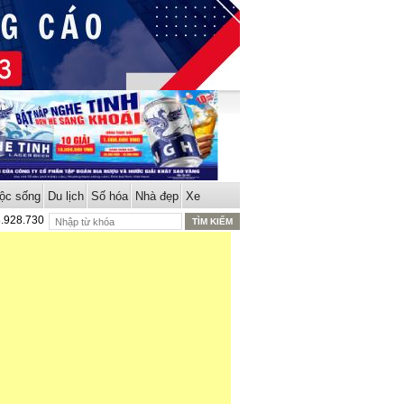
ộc sống
Du lịch
Số hóa
Nhà đẹp
Xe
8.928.730