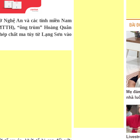
 ở Nghệ An và các tỉnh miền Nam
BÀI Đ
 (MTTH), “ông trùm” Hoàng Quân
phép chất ma túy từ Lạng Sơn vào
Mẹ đảm
nhà lu
Livest