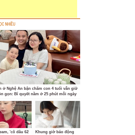
ỌC NHIỀU
 ở Nghệ An bận chăm con 4 tuổi vẫn giữ
ôn gọn: Bí quyết nằm ở 25 phút mỗi ngày
ream, 'cô dâu 62
Khung giờ báo động