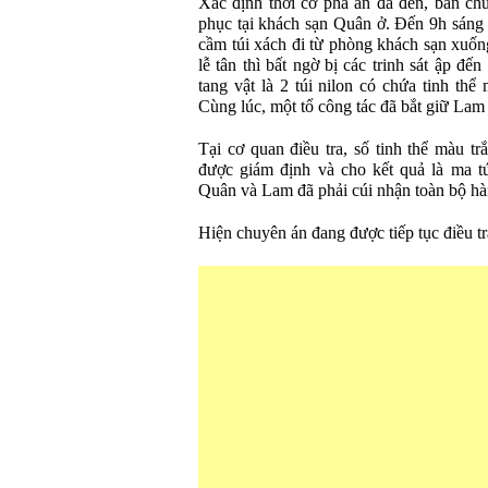
Xác định thời cơ phá án đã đến, ban ch
phục tại khách sạn Quân ở. Đến 9h sáng 
cầm túi xách đi từ phòng khách sạn xuống
lễ tân thì bất ngờ bị các trinh sát ập đ
tang vật là 2 túi nilon có chứa tinh thể
Cùng lúc, một tổ công tác đã bắt giữ Lam 
Tại cơ quan điều tra, số tinh thể màu t
được giám định và cho kết quả là ma tú
Quân và Lam đã phải cúi nhận toàn bộ hà
Hiện chuyên án đang được tiếp tục điều tr