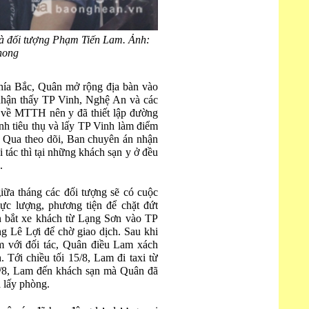
à đối tượng Phạm Tiến Lam. Ảnh:
hong
phía Bắc, Quân mở rộng địa bàn vào
 nhận thấy TP Vinh, Nghệ An và các
o về MTTH nên y đã thiết lập đường
h tiêu thụ và lấy TP Vinh làm điểm
 Qua theo dõi, Ban chuyên án nhận
 tác thì tại những khách sạn y ở đều
.
iữa tháng các đối tượng sẽ có cuộc
lực lượng, phương tiện để chặt đứt
 bắt xe khách từ Lạng Sơn vào TP
g Lê Lợi để chờ giao dịch. Sau khi
m với đối tác, Quân điều Lam xách
 Tới chiều tối 15/8, Lam đi taxi từ
/8, Lam đến khách sạn mà Quân đã
à lấy phòng.