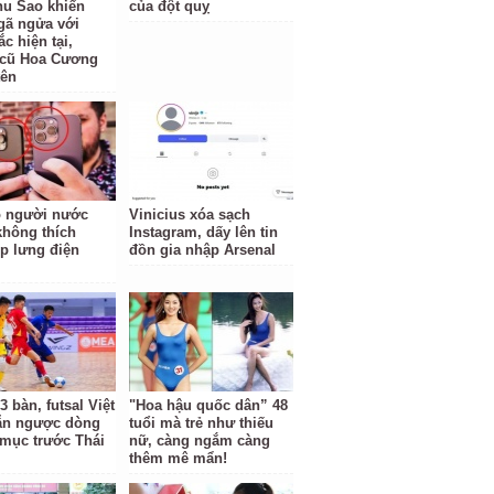
Thu Sao khiến
của đột quỵ
ã ngửa với
c hiện tại,
 cũ Hoa Cương
tên
o người nước
Vinicius xóa sạch
không thích
Instagram, dấy lên tin
p lưng điện
đồn gia nhập Arsenal
3 bàn, futsal Việt
"Hoa hậu quốc dân” 48
ẫn ngược dòng
tuổi mà trẻ như thiếu
mục trước Thái
nữ, càng ngắm càng
thêm mê mẩn!