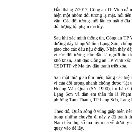
Đầu tháng 7/2017, Công an TP Vinh nắm đ
hiện một nhóm đối tượng lạ mặt, nói tiế
vấn. Các đối tượng mỗi lần có mặt ở địa
đối tượng tội phạm ma túy.
Sau khi xác minh thông tin, Công an TP 
đường dây là người tỉnh Lạng Sơn, chún
giao cho các đầu nậu ở đây. Nhận thấy đâ
vì các đối tượng cầm đầu là người tỉnh 
khó khăn, lãnh đạo Công an TP Vinh xác 
CSĐTTP về Ma túy đấu tranh triệt xóa.
Sau một thời gian tìm hiểu, bằng các biệ
vi của đối tượng nhanh chóng được “lật 
Hoàng Văn Quân (SN 1990), trú bản Gi
Lạng Sơn và đàn em thân tín là Phạm 
phường Tam Thanh, TP Lạng Sơn, Lạng 
Theo đó, Quân sống ở vùng giáp biên nê
trong những chuyến đi này y đã tranh 
Nam tiêu thụ, số ma túy mua về được y c
quay vào để lấy.