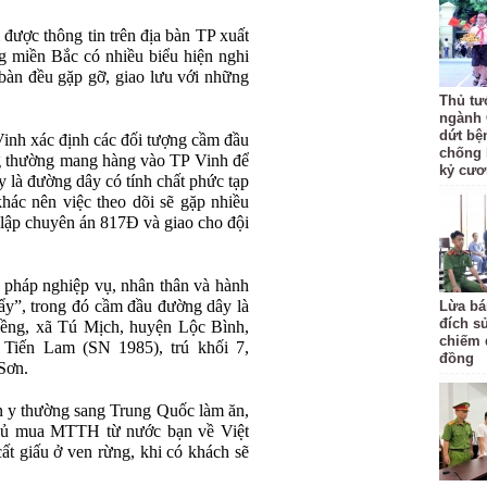
ược thông tin trên địa bàn TP xuất
ng miền Bắc có nhiều biểu hiện nghi
 bàn đều gặp gỡ, giao lưu với những
Thủ tư
ngành 
dứt bệ
Vinh xác định các đối tượng cầm đầu
chống 
g thường mang hàng vào TP Vinh để
kỷ cươ
y là đường dây có tính chất phức tạp
khác nên việc theo dõi sẽ gặp nhiều
lập chuyên án 817Đ và giao cho đội
n pháp nghiệp vụ, nhân thân và hành
tẩy”, trong đó cầm đầu đường dây là
Lừa bá
đích s
ềng, xã Tú Mịch, huyện Lộc Bình,
chiếm đ
Tiến Lam (SN 1985), trú khối 7,
đồng
Sơn.
n y thường sang Trung Quốc làm ăn,
thủ mua MTTH từ nước bạn về Việt
ất giấu ở ven rừng, khi có khách sẽ