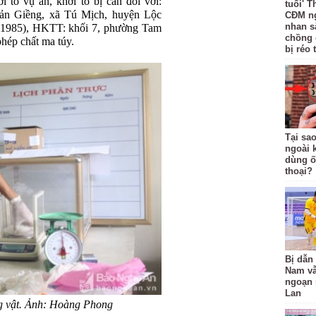
 tố vụ án, khởi tố bị can đối với:
tuổi' 
n Giềng, xã Tú Mịch, huyện Lộc
CĐM ng
nhan sắ
1985), HKTT: khối 7, phường Tam
chồng
hép chất ma túy.
bị réo 
Tại sa
ngoài 
dùng ố
thoại?
Bị dẫn 
Nam v
ngoạn 
Lan
 vật. Ảnh: Hoàng Phong