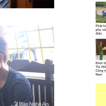
Phát hi
phụ nữ
điện
Khởi t
Thị Hi
Công t
Nam