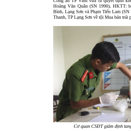
Công an TP Vinh vừa ra quyết định khởi
Hoàng Văn Quân (SN 1990), HKTT: bả
Bình, Lạng Sơn và Phạm Tiến Lam (SN 
Thanh, TP Lạng Sơn về tội Mua bán trái p
Cơ quan CSĐT giám định tang