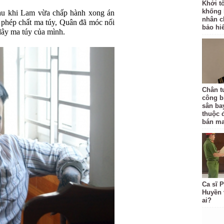
Khởi tố
khống 
sau khi Lam vừa chấp hành xong án
nhân c
i phép chất ma túy, Quân đã móc nối
bảo hi
dây ma túy của mình.
Chân t
công bị
sân ba
thuộc 
bán ma
Ca sĩ 
Huyền 
ai?