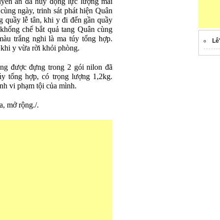
uyên án đã huy động lực lượng mai
cùng ngày, trinh sát phát hiện Quân
 quầy lễ tân, khi y đi đến gần quầy
ến khống chế bắt quả tang Quân cùng
 màu trắng nghi là ma túy tổng hợp.
Lê
khi y vừa rời khỏi phòng.
rắng được đựng trong 2 gói nilon đã
y tổng hợp, có trọng lượng 1,2kg.
nh vi phạm tội của mình.
a, mở rộng./.