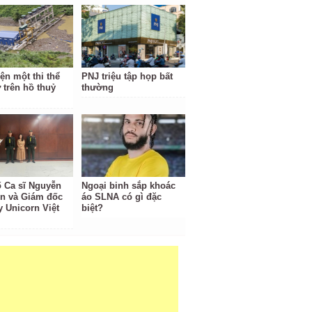
ện một thi thể
PNJ triệu tập họp bất
 trên hồ thuỷ
thường
ố Ca sĩ Nguyễn
Ngoại binh sắp khoác
ền và Giám đốc
áo SLNA có gì đặc
y Unicorn Việt
biệt?