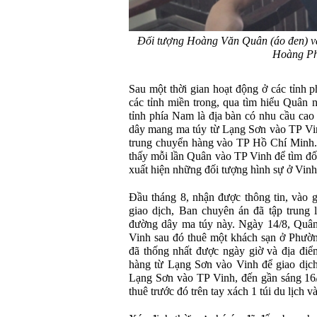
Đối tượng Hoàng Văn Quân (áo đen) v
Hoàng P
Sau một thời gian hoạt động ở các tỉnh 
các tỉnh miền trong, qua tìm hiểu Quân
tỉnh phía Nam là địa bàn có nhu cầu ca
dây mang ma túy từ Lạng Sơn vào TP Vin
trung chuyển hàng vào TP Hồ Chí Minh.
thấy mỗi lần Quân vào TP Vinh để tìm đối
xuất hiện những đối tượng hình sự ở Vinh
Đầu tháng 8, nhận được thông tin, vào g
giao dịch, Ban chuyên án đã tập trung 
đường dây ma túy này. Ngày 14/8, Quân
Vinh sau đó thuê một khách sạn ở Phườn
đã thống nhất được ngày giờ và địa điể
hàng từ Lạng Sơn vào Vinh để giao dịch.
Lạng Sơn vào TP Vinh, đến gần sáng 16
thuê trước đó trên tay xách 1 túi du lịch v