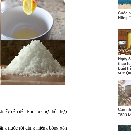
Cuộc s
Hồng 
Ngày 8
thảo l
Luật li
vực Q
Căn nh
 khuấy đều đến khi thu được hỗn hợp
“anh B
 bằng nước rồi dùng miếng bông gòn