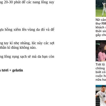
ừng 20-30 phút để các nang lông suy
Nữ cán 
thư RM
khách 
hựa hồng xiêm lên vùng da đó và để
thời si
gây chú
g tay kì nhẹ nhàng, lúc này các sợi
t thần kì đúng không nào.
ng lông rụng sạch sẽ mà da bạn còn
Tiết l
chồng 
tươi + gelatin
biết có
cuộc h
nữa ha