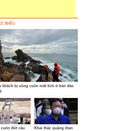
ỌC NHIỀU
u khách bị sóng cuốn mất tích ở bán đảo
à
 cuốn đứt cầu
Khai thác quặng titan