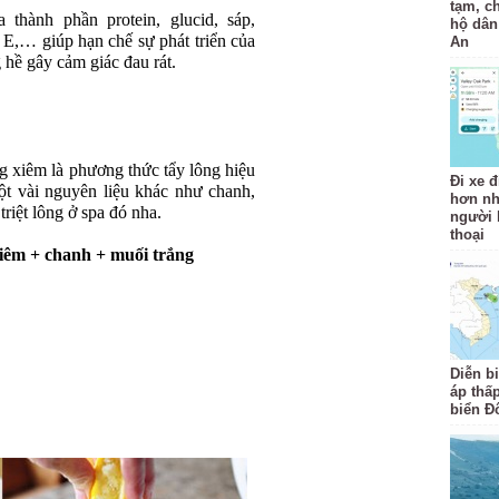
tạm, c
hành phần protein, glucid, sáp,
hộ dân
E,… giúp hạn chế sự phát triển của
An
 hề gây cảm giác đau rát.
g xiêm là phương thức tẩy lông hiệu
Đi xe đ
t vài nguyên liệu khác như chanh,
hơn nh
riệt lông ở spa đó nha.
người b
thoại
iêm + chanh + muối trắng
Diễn b
áp thấp
biển Đ