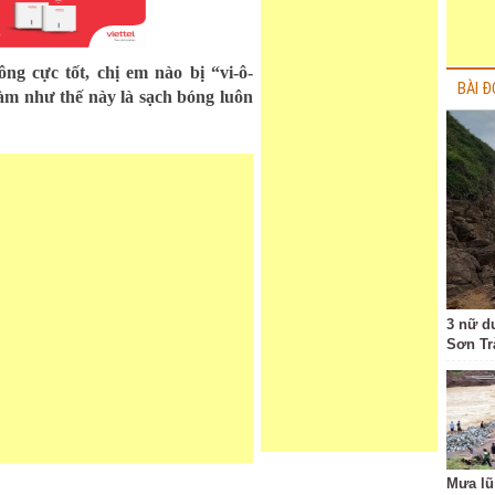
ng cực tốt, chị em nào bị “vi-ô-
BÀI Đ
àm như thế này là sạch bóng luôn
3 nữ d
Sơn Tr
Mưa lũ