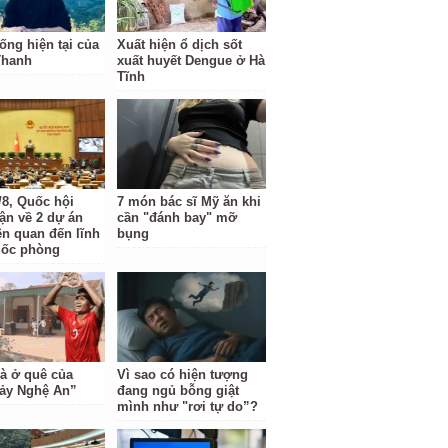
ống hiện tại của
Xuất hiện ổ dịch sốt
Thanh
xuất huyết Dengue ở Hà
Tĩnh
/8, Quốc hội
7 món bác sĩ Mỹ ăn khi
uận về 2 dự án
cần "đánh bay" mỡ
ên quan đến lĩnh
bụng
uốc phòng
à ở quê của
Vì sao có hiện tượng
ảy Nghệ An”
đang ngủ bỗng giật
mình như "rơi tự do”?