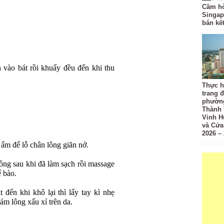
Cầm hò
Singap
bán kế
 vào bát rồi khuấy đều đến khi thu
Thực h
trang đ
phường
Thành 
Vinh H
và Cửa
2026 –
 ấm để lỗ chân lông giãn nở.
lông sau khi đã làm sạch rồi massage
 bào.
 đến khi khô lại thì lấy tay kì nhẹ
ám lông xấu xí trên da.