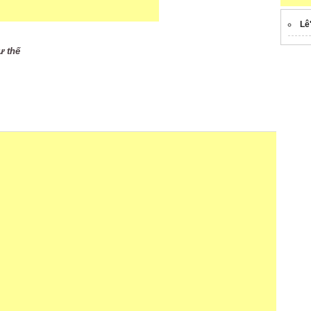
Lê
ư thế