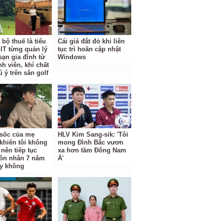
bộ thuế là tiểu
Cái giá đắt đỏ khi liên
IT từng quản lý
tục trì hoãn cập nhật
sạn gia đình từ
Windows
nh viên, khí chất
 ý trên sân golf
ộ sốc của mẹ
HLV Kim Sang-sik: 'Tôi
khiến tôi không
mong Đình Bắc vươn
 nên tiếp tục
xa hơn tầm Đông Nam
ôn nhân 7 năm
Á'
y không