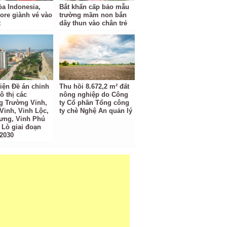
a Indonesia,
Bắt khẩn cấp bảo mẫu
ore giành vé vào
trường mầm non bắn
t
dây thun vào chân trẻ
iện Đề án chỉnh
Thu hồi 8.672,2 m² đất
ô thị các
nông nghiệp do Công
 Trường Vinh,
ty Cổ phần Tổng công
Vinh, Vinh Lộc,
ty chè Nghệ An quản lý
ưng, Vinh Phú
 Lò giai đoạn
 2030