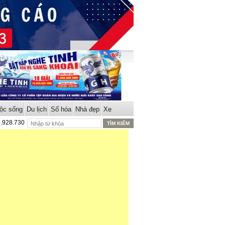
ộc sống
Du lịch
Số hóa
Nhà đẹp
Xe
8.928.730