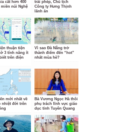
hia cắt hơn 400
trái phép, Chủ tịch
 miền núi Nghệ
Công ty Hưng Thịnh
lãnh án
iện thuận tiện
Vì sao Đà Nẵng trở
ờ 3 tính năng ít
thành điểm đến “hot”
iết trên điện
nhất mùa hè?
iến mới nhất về
Bà Vương Ngọc Hà thôi
 nhiệt đới trên
phụ trách lĩnh vực giáo
ông
dục tỉnh Tuyên Quang