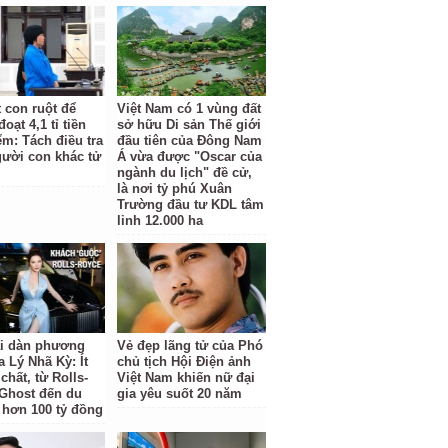
t con ruột để
Việt Nam có 1 vùng đất
oạt 4,1 tỉ tiền
sở hữu Di sản Thế giới
ểm: Tách điều tra
đầu tiên của Đông Nam
gười con khác tử
Á vừa được "Oscar của
ngành du lịch" đề cử,
là nơi tỷ phú Xuân
Trường đầu tư KDL tâm
linh 12.000 ha
ại dàn phương
Vẻ đẹp lãng tử của Phó
a Lý Nhã Kỳ: Ít
chủ tịch Hội Điện ảnh
hất, từ Rolls-
Việt Nam khiến nữ đại
Ghost đến du
gia yêu suốt 20 năm
 hơn 100 tỷ đồng