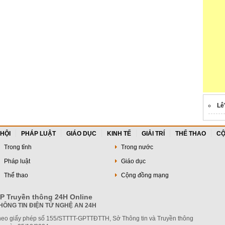
Lê
 HỘI
PHÁP LUẬT
GIÁO DỤC
KINH TẾ
GIẢI TRÍ
THỂ THAO
CỘ
Trong tỉnh
Trong nước
Pháp luật
Giáo dục
Thể thao
Cộng đồng mạng
P Truyền thông 24H Online
HÔNG TIN ĐIỆN TỬ NGHỆ AN 24H
heo giấy phép số 155/STTTT-GPTTĐTTH, Sở Thông tin và Truyền thông