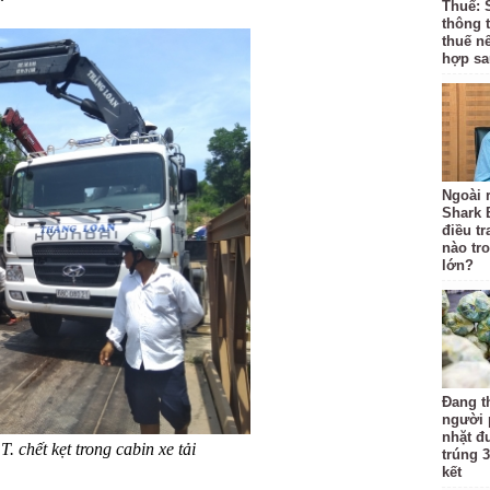
Thuế: 
thông 
thuế n
hợp sa
Ngoài r
Shark 
điều t
nào tr
lớn?
Đang t
người 
nhặt đ
. chết kẹt trong cabin xe tải
trúng 3
kết