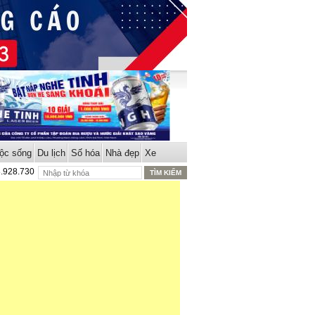
ộc sống
Du lịch
Số hóa
Nhà đẹp
Xe
8.928.730