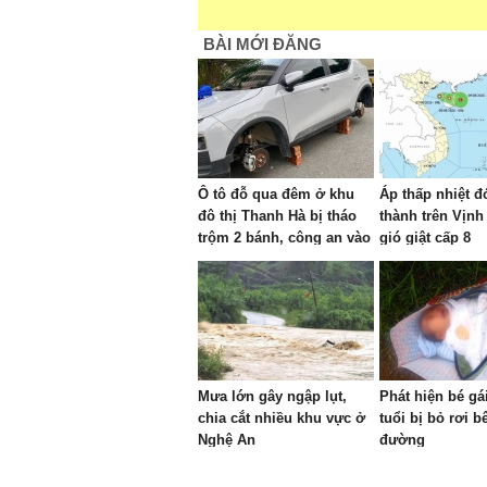
BÀI MỚI ĐĂNG
Ô tô đỗ qua đêm ở khu
Áp thấp nhiệt đ
đô thị Thanh Hà bị tháo
thành trên Vịnh
trộm 2 bánh, công an vào
gió giật cấp 8
cuộc
Mưa lớn gây ngập lụt,
Phát hiện bé gá
chia cắt nhiều khu vực ở
tuổi bị bỏ rơi b
Nghệ An
đường