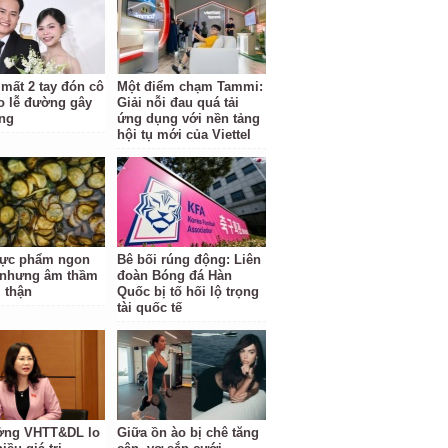
 mất 2 tay đón cô
Một điểm chạm Tammi:
o lễ đường gây
Giải nỗi đau quá tải
ng
ứng dụng với nền tảng
hội tụ mới của Viettel
hực phẩm ngon
Bê bối rúng động: Liên
 nhưng âm thầm
đoàn Bóng đá Hàn
i thận
Quốc bị tố hối lộ trọng
tài quốc tế
ởng VHTT&DL lo
Giữa ồn ào bị chê tăng