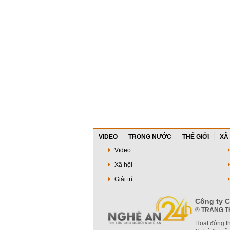
VIDEO
TRONG NƯỚC
THẾ GIỚI
XÃ
Video
Xã hội
Giải trí
Công ty C
®
TRANG T
Hoạt động t