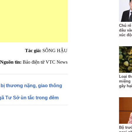
Chú rể
dâu và
xúc độ
Tác giả:
SÔNG HẬU
Nguồn tin:
Báo điện tử VTC News
Loại t
miệng
i bị thương nặng, giao thông
gây hạ
gã Tư Sở ùn tắc trong đêm
Bộ trư