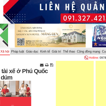
Xã hội
Pháp luật
Giáo dục
Kinh tế
Giải trí
Thể thao
Cộng đồng mạng
Cu
Hotline
: 097
, tài xế ở Phú Quốc
p dúm