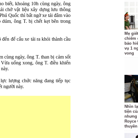
ho biết, khoảng 10h cùng ngày, ông
ải chở vật liệu xây dựng lưu thông
Phú Quốc thì bất ngờ xe tải đâm vào
 dúm, ông T. bị chết kẹt bên trong
Mẹ giế
chiếm đ
đến để cẩu xe tải ra khỏi thành cầu
bảo hi
vụ 1 n
vong
m cùng ngày, ông T. than bị cảm sốt
 Vừa uống xong, ông T. điều khiển
 này.
ực lượng chức năng đang tiếp tục
ết người này.
Nhìn l
tiện củ
nhưng c
Royce 
thuyền