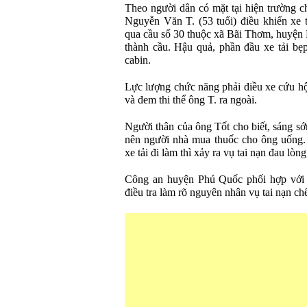
Theo người dân có mặt tại hiện trường c
Nguyễn Văn T. (53 tuổi) điều khiển xe t
qua cầu số 30 thuộc xã Bãi Thơm, huyện 
thành cầu. Hậu quả, phần đầu xe tải bẹp
cabin.
Lực lượng chức năng phải điều xe cứu hộ 
và đem thi thể ông T. ra ngoài.
Người thân của ông Tốt cho biết, sáng sớ
nên người nhà mua thuốc cho ông uống.
xe tải đi làm thì xảy ra vụ tai nạn đau lòng
Công an huyện Phú Quốc phối hợp với l
điều tra làm rõ nguyên nhân vụ tai nạn ch