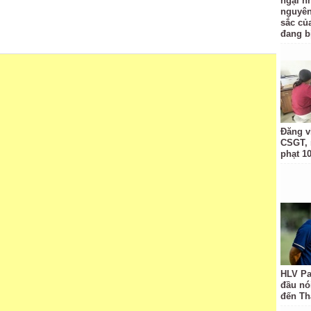
ngại nh
nguyên
sắc củ
đang b
Đăng v
CSGT, 
phạt 10
HLV Pa
đầu nó
đến Th