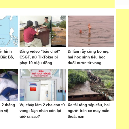
ới hình
Đăng video "báo chốt"
Đi làm rẫy cùng bố mẹ,
 Bắc Bộ,
CSGT, nữ TikToker bị
hai học sinh tiểu học
phạt 10 triệu đồng
đuối nước tử vong
i 2 tháng
Vụ cháy làm 2 cha con tử
Xe tải tông sập cầu, hai
ên vệ
vong: Nạn nhân còn lại
người trên xe may mắn
giờ ra sao?
thoát nạn