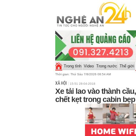
Trong tỉnh
Video
Trong nước
Thế giới
Thời gian:
Thứ Sáu 7/8/2026 08:54 AM
XÃ HỘI
15:51 28-04-2018
Xe tải lao vào thành cầu
chết kẹt trong cabin bẹ