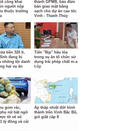
Sẽ công khai
thành GPMB, bảo đảm
tin người nộp
bàn giao mặt bằng
ếu thuộc trường
sạch cho dự án cao tốc
u
Vinh - Thanh Thủy
ửa tiền 320 tỉ,
Tiến "Bịp" hầu tòa
Bình đang bị
trong vụ án tổ chức sử
ra những tội danh
dụng trái phép chất m.a
ong hai vụ án
t.úy
hu gom rác,
Áp thấp nhiệt đới hình
phụ nữ bất ngờ
thành trên Vịnh Bắc Bộ,
ược tờ vé số
gió giật cấp 8
1 tỷ đồng và cái