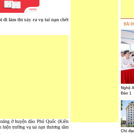
i đi làm thì xảy ra vụ tai nạn chết
BÀI Đ
Nghệ A
Đàn 1
 năng ở huyện đảo Phú Quốc (Kiên
 hiện trường vụ tai nạn thương tâm
Chỉ đạ
.