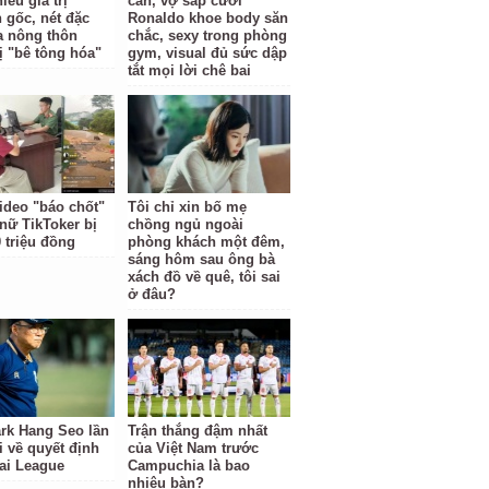
iều giá trị
cân, vợ sắp cưới
 gốc, nét đặc
Ronaldo khoe body săn
a nông thôn
chắc, sexy trong phòng
ị "bê tông hóa"
gym, visual đủ sức dập
tắt mọi lời chê bai
ideo "báo chốt"
Tôi chỉ xin bố mẹ
nữ TikToker bị
chồng ngủ ngoài
 triệu đồng
phòng khách một đêm,
sáng hôm sau ông bà
xách đồ về quê, tôi sai
ở đâu?
rk Hang Seo lần
Trận thắng đậm nhất
i về quyết định
của Việt Nam trước
ai League
Campuchia là bao
nhiêu bàn?