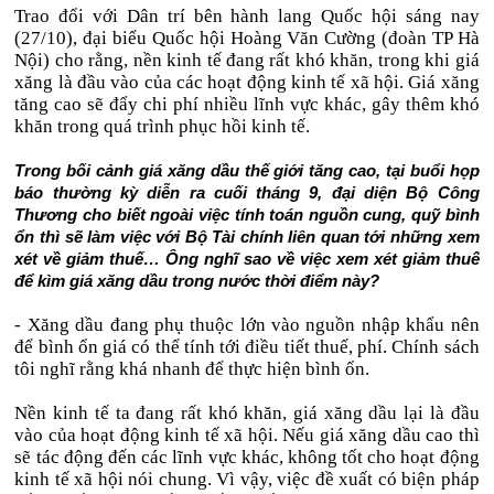
Trao đổi với Dân trí bên hành lang Quốc hội sáng nay
(27/10), đại biểu Quốc hội Hoàng Văn Cường (đoàn TP Hà
Nội) cho rằng, nền kinh tế đang rất khó khăn, trong khi giá
xăng là đầu vào của các hoạt động kinh tế xã hội. Giá xăng
tăng cao sẽ đẩy chi phí nhiều lĩnh vực khác, gây thêm khó
khăn trong quá trình phục hồi kinh tế.
Trong bối cảnh giá xăng dầu thế giới tăng cao, tại buổi họp
báo thường kỳ diễn ra cuối tháng 9, đại diện Bộ Công
Thương cho biết ngoài việc tính toán nguồn cung, quỹ bình
ổn thì sẽ làm việc với Bộ Tài chính liên quan tới những xem
xét về giảm thuế… Ông nghĩ sao về việc xem xét giảm thuế
để kìm giá xăng dầu trong nước thời điểm này?
- Xăng dầu đang phụ thuộc lớn vào nguồn nhập khẩu nên
để bình ổn giá có thể tính tới điều tiết thuế, phí. Chính sách
tôi nghĩ rằng khá nhanh để thực hiện bình ổn.
Nền kinh tế ta đang rất khó khăn, giá xăng dầu lại là đầu
vào của hoạt động kinh tế xã hội. Nếu giá xăng dầu cao thì
sẽ tác động đến các lĩnh vực khác, không tốt cho hoạt động
kinh tế xã hội nói chung. Vì vậy, việc đề xuất có biện pháp