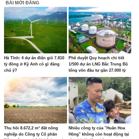
BÀI MỚI ĐĂNG
Hà Tĩnh: 4 dự án điện gió 7.810
Phê duyệt Quy hoạch chi tiết
tỷ đồng ở Kỳ Anh có gì đáng
1/500 dự án LNG Bắc Trung Bộ
chú ý?
tổng vốn đầu tư gần 27.000 tỷ
đồng tại Hà Tĩnh
Thu hồi 8.672,2 m² đất nông
Nhiều công ty của "Huấn Hoa
nghiệp do Công ty Cổ phần
Hồng" không còn hoạt động tại