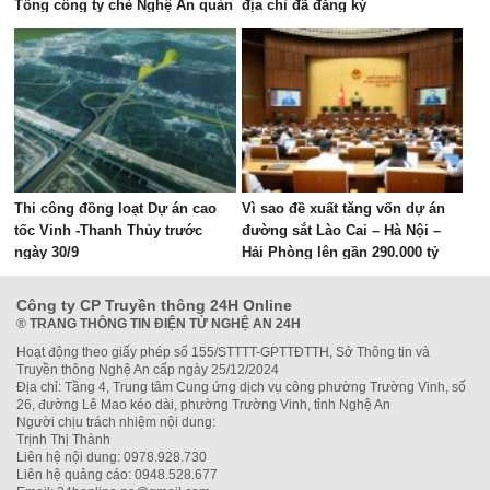
Tổng công ty chè Nghệ An quản
địa chỉ đã đăng ký
lý
Thi công đồng loạt Dự án cao
Vì sao đề xuất tăng vốn dự án
tốc Vinh -Thanh Thủy trước
đường sắt Lào Cai – Hà Nội –
ngày 30/9
Hải Phòng lên gần 290.000 tỷ
đồng?
Công ty CP Truyền thông 24H Online
®
TRANG THÔNG TIN ĐIỆN TỬ NGHỆ AN 24H
Hoạt động theo giấy phép số 155/STTTT-GPTTĐTTH, Sở Thông tin và
Truyền thông Nghệ An cấp ngày 25/12/2024
Địa chỉ: Tầng 4, Trung tâm Cung ứng dịch vụ công phường Trường Vinh, số
26, đường Lê Mao kéo dài, phường Trường Vinh, tỉnh Nghệ An
Người chịu trách nhiệm nội dung:
Trịnh Thị Thành
Liên hệ nội dung: 0978.928.730
Liên hệ quảng cáo: 0948.528.677