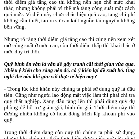
thời điểm giá tăng cao thì không nên hạn chế mức khai
thác, nhưng không phải vì thế mà tăng công suất một cách
quá mức. Vì điều này chưa chắc hiệu quả cao, tăng chi phí
không cần thiết, tạo ra sự cạn kiệt nguồn tài nguyên không
bền vững.
Nhưng rõ ràng thời điểm giá tăng cao thì cũng nên xem xét
mở công suất ở mức cao, còn thời điểm thấp thì khai thác ở
mức duy trì thôi.
Quỹ bình ổn vẫn là vấn đề gây tranh cãi thời gian vừa qua.
Nhiều ý kiến cho rằng nên để, có ý kiến lại đề xuất bỏ. Ông
nghĩ thế nào khi gắn với thực tế hiện nay?
- Trong lúc khó khăn này chúng ta phải sử dụng quỹ là đầu
tiên. Cũng như người lao động mất việc làm thì phải chi trả
quỹ thất nghiệp. Xăng dầu tăng lên thì phải dùng quỹ dự
phòng để hỗ trợ giảm giá, bình ổn giá. Thời điểm này thì
đương nhiên không có hoạt động trích lập khoản phí vào
quỹ.
Trong thời điểm đang còn quỹ thì chúng ta phải sử dụng,
nhưng khi chúng ta thấy thực hiện được việc mở cửa rộng