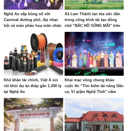
Nghệ An sắp bùng nổ với
Xã Lam Thành lan tỏa sức dân
Carnival đường phố, đại nhạc
trong công trình tái tạo dòng
hội và màn pháo hoa mãn nhãn
chữ “BÁC HỒ SỐNG MÃI” trên
Núi Nhón
Khó khăn tài chính, Việt Á xin
Khai mạc vòng chung khảo
rút khỏi dự án thép gần 1.200 tỷ
cuộc thi “Tìm kiếm tài năng Dân
tại Nghệ An
ca, Ví giặm Nghệ Tĩnh” năm
2026