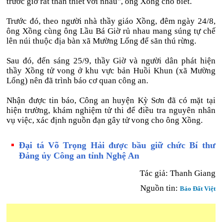
trước giờ rất thân thiết với nhau", ông Xồng cho biết.
Trước đó, theo người nhà thầy giáo Xồng, đêm ngày 24/8,
ông Xồng cùng ông Lầu Bá Giờ rủ nhau mang súng tự chế
lên núi thuộc địa bàn xã Mường Lống để săn thú rừng.
Sau đó, đến sáng 25/9, thầy Giờ và người dân phát hiện
thầy Xồng tử vong ở khu vực bản Huồi Khun (xã Mường
Lống) nên đã trình báo cơ quan công an.
Nhận được tin báo, Công an huyện Kỳ Sơn đã có mặt tại
hiện trường, khám nghiệm tử thi để điều tra nguyên nhân
vụ việc, xác định nguồn đạn gây tử vong cho ông Xồng.
Đại tá Võ Trọng Hải được bầu giữ chức Bí thư
Đảng ủy Công an tỉnh Nghệ An
Tác giả: Thanh Giang
Nguồn tin:
Báo Đất Việt