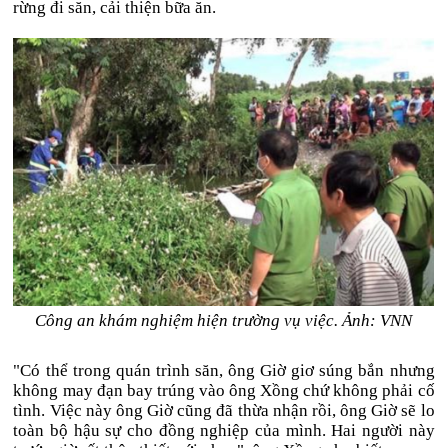
rừng đi săn, cải thiện bữa ăn.
Công an khám nghiệm hiện trường vụ việc. Ảnh: VNN
"Có thể trong quán trình săn, ông Giờ giơ súng bắn nhưng
không may đạn bay trúng vào ông Xồng chứ không phải cố
tình. Việc này ông Giờ cũng đã thừa nhận rồi, ông Giờ sẽ lo
toàn bộ hậu sự cho đồng nghiệp của mình. Hai người này