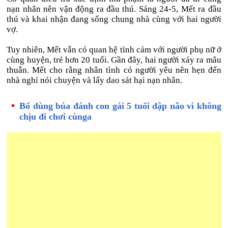
nạn nhân nên vận động ra đầu thú. Sáng 24-5, Mết ra đầu
thú và khai nhận đang sống chung nhà cùng với hai người
vợ.
Tuy nhiên, Mết vẫn có quan hệ tình cảm với người phụ nữ ở
cùng huyện, trẻ hơn 20 tuổi. Gần đây, hai người xảy ra mâu
thuẫn. Mết cho rằng nhân tình có người yêu nên hẹn đến
nhà nghỉ nói chuyện và lấy dao sát hại nạn nhân.
Bố dùng búa đánh con gái 5 tuổi dập não vì không
chịu đi chơi cùnga