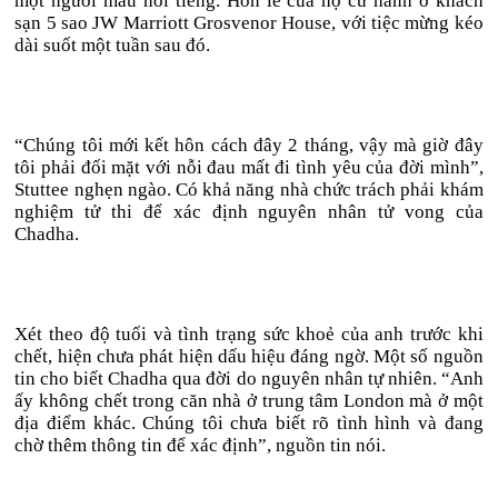
một người mẫu nổi tiếng. Hôn lễ của họ cử hành ở khách
sạn 5 sao JW Marriott Grosvenor House, với tiệc mừng kéo
dài suốt một tuần sau đó.
“Chúng tôi mới kết hôn cách đây 2 tháng, vậy mà giờ đây
tôi phải đối mặt với nỗi đau mất đi tình yêu của đời mình”,
Stuttee nghẹn ngào. Có khả năng nhà chức trách phải khám
nghiệm tử thi để xác định nguyên nhân tử vong của
Chadha.
Xét theo độ tuổi và tình trạng sức khoẻ của anh trước khi
chết, hiện chưa phát hiện dấu hiệu đáng ngờ. Một số nguồn
tin cho biết Chadha qua đời do nguyên nhân tự nhiên. “Anh
ấy không chết trong căn nhà ở trung tâm London mà ở một
địa điểm khác. Chúng tôi chưa biết rõ tình hình và đang
chờ thêm thông tin để xác định”, nguồn tin nói.