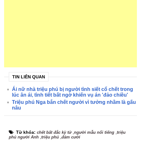
TIN LIÊN QUAN
Ái nữ nhà triệu phú bị người tình siết cổ chết trong
lúc ân ái, tình tiết bất ngờ khiến vụ án 'đảo chiều'
Triệu phú Nga bắn chết người vì tưởng nhầm là gấu
nâu
Từ khóa:
,
,
chết bất đắc kỳ tử
người mẫu nổi tiếng
triệu
,
,
phú người Anh
triệu phú
đám cưới