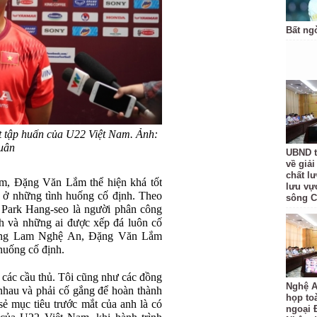
Bất ng
t tập huấn của U22 Việt Nam. Ảnh:
uân
UBND t
về giả
chất l
am, Đặng Văn Lắm thể hiện khá tốt
lưu vự
g ở những tình huống cố định. Theo
sông 
 Park Hang-seo là người phân công
nh và những ai được xếp đá luôn cố
Sông Lam Nghệ An, Đặng Văn Lắm
huống cố định.
a các cầu thủ. Tôi cũng như các đồng
Nghệ A
 nhau và phải cố gắng để hoàn thành
họp to
ẻ mục tiêu trước mắt của anh là có
ngoại 