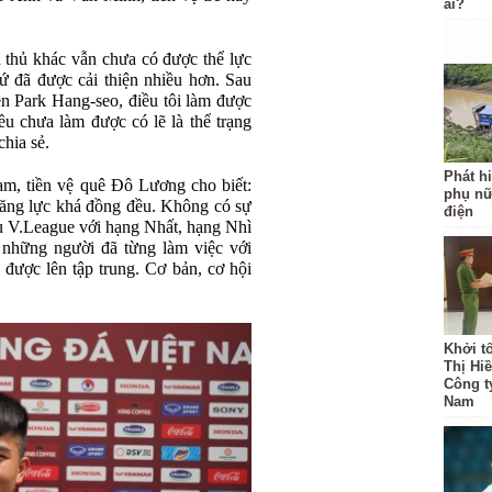
ai?
u thủ khác vẫn chưa có được thể lực
ứ đã được cải thiện nhiều hơn. Sau
ên Park Hang-seo, điều tôi làm được
ều chưa làm được có lẽ là thể trạng
hia sẻ.
Phát hi
m, tiền vệ quê Đô Lương cho biết:
phụ nữ
 năng lực khá đồng đều. Không có sự
điện
ấu V.League với hạng Nhất, hạng Nhì
những người đã từng làm việc với
 được lên tập trung. Cơ bản, cơ hội
Khởi t
Thị Hi
Công t
Nam