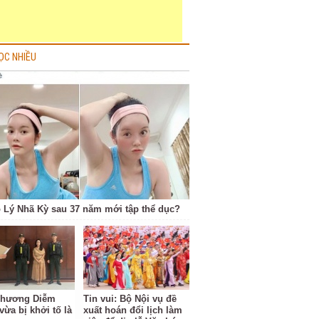
ỌC NHIỀU
o Lý Nhã Kỳ sau 37 năm mới tập thể dục?
Phương Diễm
Tin vui: Bộ Nội vụ đề
vừa bị khởi tố là
xuất hoán đổi lịch làm