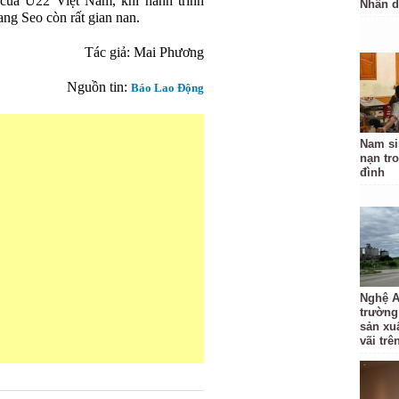
o của U22 Việt Nam, khi hành trình
Nhân 
ng Seo còn rất gian nan.
Tác giả: Mai Phương
Nguồn tin:
Báo Lao Động
Nam si
nạn tr
đình
Nghệ A
trường
sản xu
vãi trê