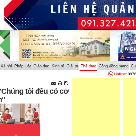
Xã hội
Pháp luật
Giáo dục
Kinh tế
Giải trí
Thể thao
Cộng đồng mạng
Cu
Hotline
: 097
"Chúng tôi đều có cơ
n"