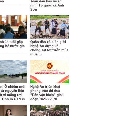
dân
Toàn dân bảo vệ an
ninh Tổ quốc xã Anh
Sơn
nh 14 tuổi gặp
Quân dân xã biên giới
ong bể nước gia
Nghệ An dựng kè
chống sạt lở trước mùa
mưa lũ
n: Ô nhiễm môi
Nghệ An triển khai
 từ nguyên liệu
phong trào thi đua
ất xi măng rơi
“Dân vận khéo” giai
n Tỉnh lộ ĐT.538
đoạn 2026 - 2030