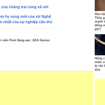
của chàng trai cùng xã với
Hoa hậ
iềm hy vọng mới của xứ Nghệ
Thúy g
mạnh t
n nhất của sự nghiệp cầu thủ
đồng m
gái?
,
n viên Park Hang-seo
SEA Games
Hàng c
mầm no
bị rắn
dọa