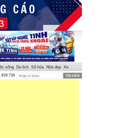
ộc sống
Du lịch
Số hóa
Nhà đẹp
Xe
8.928.730