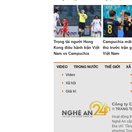
Lan
Trọng tài người Hong
Campuchia mất 
Kong điều hành trận Việt
thủ trước trận 
Nam vs Campuchia
Việt Nam
VIDEO
TRONG NƯỚC
THẾ GIỚI
XÃ
Video
Xã hội
Giải trí
Công ty C
®
TRANG T
Hoạt động t
Nghệ An cấp
Địa chỉ: Tần
phường Trườ