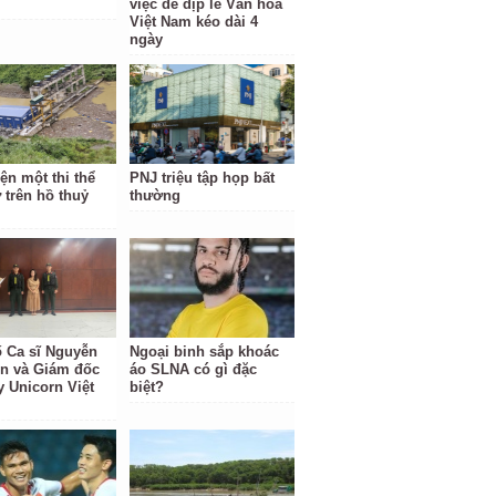
việc để dịp lễ Văn hóa
Việt Nam kéo dài 4
ngày
ện một thi thể
PNJ triệu tập họp bất
 trên hồ thuỷ
thường
ố Ca sĩ Nguyễn
Ngoại binh sắp khoác
ền và Giám đốc
áo SLNA có gì đặc
y Unicorn Việt
biệt?