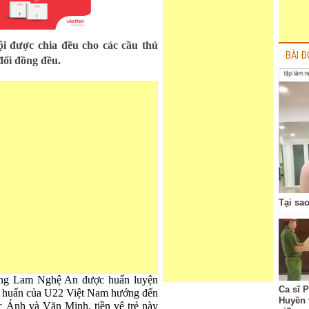
i được chia đều cho các cầu thủ
BÀI Đ
đối đồng đều.
Tại sa
ông Lam Nghệ An được huấn luyện
Ca sĩ 
tập huấn của U22 Việt Nam hướng đến
Huyền 
Ánh và Văn Minh, tiền vệ trẻ này