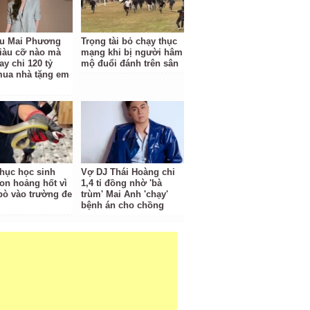
u Mai Phương
Trọng tài bỏ chạy thục
iàu cỡ nào mà
mạng khi bị người hâm
ay chi 120 tỷ
mộ đuổi đánh trên sân
ua nhà tặng em
hục học sinh
Vợ DJ Thái Hoàng chi
n hoảng hốt vì
1,4 tỉ đồng nhờ 'bà
 bò vào trường đe
trùm' Mai Anh 'chạy'
bệnh án cho chồng