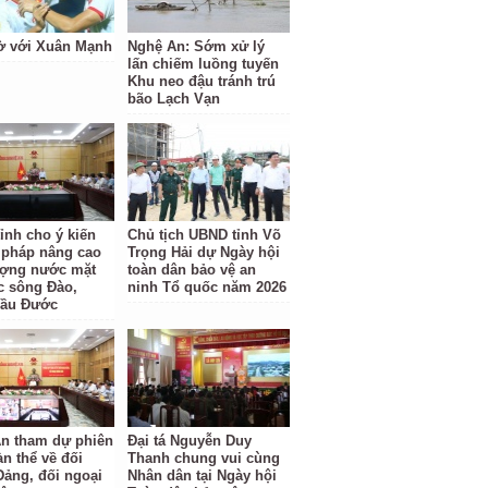
ờ với Xuân Mạnh
Nghệ An: Sớm xử lý
lấn chiếm luồng tuyến
Khu neo đậu tránh trú
bão Lạch Vạn
ỉnh cho ý kiến
Chủ tịch UBND tỉnh Võ
i pháp nâng cao
Trọng Hải dự Ngày hội
ượng nước mặt
toàn dân bảo vệ an
c sông Đào,
ninh Tổ quốc năm 2026
Cầu Đước
n tham dự phiên
Đại tá Nguyễn Duy
àn thể về đối
Thanh chung vui cùng
Đảng, đối ngoại
Nhân dân tại Ngày hội