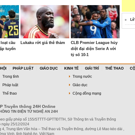
Lê
loạt cầu
Lukaku rớt giá thê thảm
CLB Premier League hủy
gặp tuyển
diệt đại diện Serie A với
tỷ số 10-1
 HỘI
PHÁP LUẬT
GIÁO DỤC
KINH TẾ
GIẢI TRÍ
THỂ THAO
CỘ
Trong tỉnh
Trong nước
Pháp luật
Giáo dục
Thể thao
Cộng đồng mạng
P Truyền thông 24H Online
HÔNG TIN ĐIỆN TỬ NGHỆ AN 24H
heo giấy phép số 155/STTTT-GPTTĐTTH, Sở Thông tin và Truyền thông
 ngày 25/12/2024
g 4, Trung tâm Văn hóa – Thể thao và Truyền thông, đường Lê Mao kéo dài ,
ng Vinh, tỉnh Nghệ An, Việt Nam