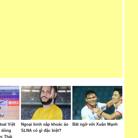
tsal Việt
Ngoại binh sắp khoác áo
Bất ngờ với Xuân Mạnh
 dòng
SLNA có gì đặc biệt?
c Thái