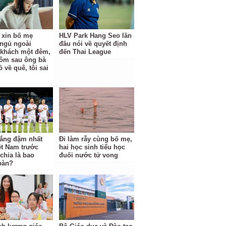
ỉ xin bố mẹ
HLV Park Hang Seo lần
ngủ ngoài
đầu nói về quyết định
khách một đêm,
đến Thai League
ôm sau ông bà
 về quê, tôi sai
hắng đậm nhất
Đi làm rẫy cùng bố mẹ,
ệt Nam trước
hai học sinh tiểu học
hia là bao
đuối nước tử vong
bàn?