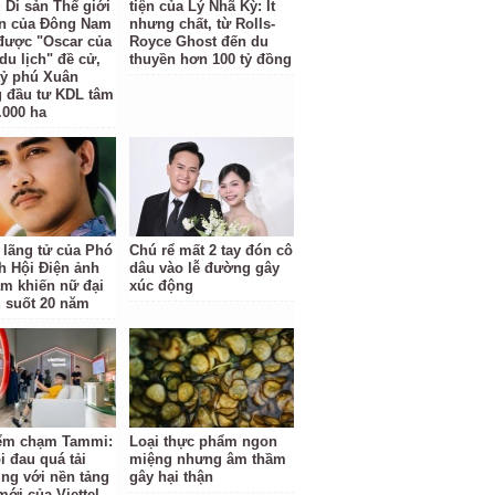
 Di sản Thế giới
tiện của Lý Nhã Kỳ: Ít
ên của Đông Nam
nhưng chất, từ Rolls-
được "Oscar của
Royce Ghost đến du
du lịch" đề cử,
thuyền hơn 100 tỷ đồng
 tỷ phú Xuân
 đầu tư KDL tâm
.000 ha
 lãng tử của Phó
Chú rể mất 2 tay đón cô
ch Hội Điện ảnh
dâu vào lễ đường gây
am khiến nữ đại
xúc động
u suốt 20 năm
ểm chạm Tammi:
Loại thực phẩm ngon
i đau quá tải
miệng nhưng âm thầm
ng với nền tảng
gây hại thận
mới của Viettel