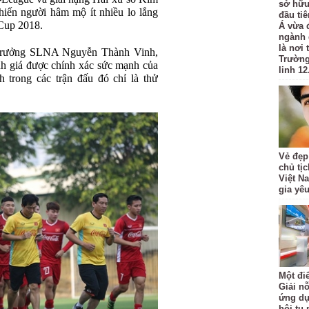
sở hữu
khiến người hâm mộ ít nhiều lo lắng
đầu ti
Cup 2018.
Á vừa 
ngành 
là nơi
 trưởng SLNA Nguyễn Thành Vinh,
Trường
nh giá được chính xác sức mạnh của
linh 12
 trong các trận đấu đó chỉ là thử
Vẻ đẹp
chủ tị
Việt N
gia yê
Một đi
Giải nỗ
ứng dụ
hội tụ 