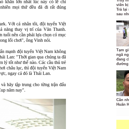
Truy l
 khăn lớn nhất lúc này có lẽ chỉ
viên bị
hiên mọi thứ đều đã đi rất đúng
Trả lạ
sau nh
rk. Với cá nhân tôi, đội tuyển Việt
 năng thay vị trí của Văn Thanh.
ớn tuổi nên cần phải lựa chọn có mục
rong lối chơi", ông Vinh nói.
Tạm gi
n mạnh đội tuyển Việt Nam không
ngã ng
hái Lan: "Thời gian qua chúng ta đã
đang c
lý tốt như thế nào. Các cầu thủ trẻ
đường
 chơi châu lục, thì đội tuyển Việt Nam
vực, ngay cả đó là Thái Lan.
 và hãy tập trung cho từng trận đấu
Cup năm nay".
Căn nh
Huấn 