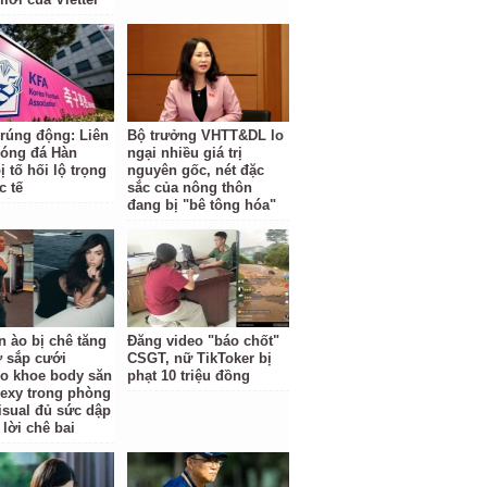
 rúng động: Liên
Bộ trưởng VHTT&DL lo
óng đá Hàn
ngại nhiều giá trị
 tố hối lộ trọng
nguyên gốc, nét đặc
c tế
sắc của nông thôn
đang bị "bê tông hóa"
n ào bị chê tăng
Đăng video "báo chốt"
ợ sắp cưới
CSGT, nữ TikToker bị
o khoe body săn
phạt 10 triệu đồng
sexy trong phòng
isual đủ sức dập
 lời chê bai