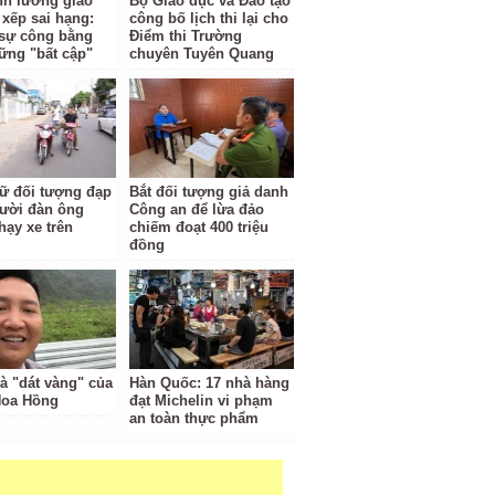
ĩnh lương giáo
Bộ Giáo dục và Đào tạo
 xếp sai hạng:
công bố lịch thi lại cho
i sự công bằng
Điểm thi Trường
ững "bất cập"
chuyên Tuyên Quang
ữ đối tượng đạp
Bắt đối tượng giả danh
ười đàn ông
Công an để lừa đảo
hạy xe trên
chiếm đoạt 400 triệu
đồng
à "dát vàng" của
Hàn Quốc: 17 nhà hàng
Hoa Hồng
đạt Michelin vi phạm
an toàn thực phẩm