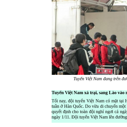
Tuyển Việt Nam đang trên đư
Tuyển Việt Nam xả trại, sang Lào vào 
Tối nay, đội tuyển Việt Nam có mặt tại 
tuần ở Hàn Quốc. Do vừa di chuyển một 
quyết định cho toàn đội nghỉ ngơi cả ngà
ngày 1/11. Đội tuyển Việt Nam lên đường