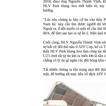
2018, theo ông Nguyễn Thành Vinh, khó
HLV Park Hang Seo mới hiểu rõ, tuy n
hướng.
"Lúc này chúng ta hãy cứ tin vào thầy Pa
Nam lúc này cần tìm được người đủ khả
Ngoài ra, ở đội tuyển có một số cầu thủ l
đích, để làm sao tạo ra sự ăn ý, hiệu quả t
Cuối cùng, HLV Nguyễn Thành Vinh nhấ
sợ bất cứ đối thủ nào ở AFF Cup, kể cả T
thấy HLV Park Hang Seo làm công tác tâm 
U23 chơi rất tự tin khi ra biển lớn là sân
chẳng có lý do gì ngán các đội bóng khu 
Tất nhiên chúng ta tôn trọng mọi đối thủ
một, để hướng tới mục tiêu vô địch AFF 