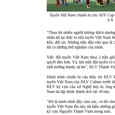
Tuyển Việt Nam chuẩn bị cho AFF Cup v
S.N
"Thua thì nhiều người không thích nhưng
nhân tôi lại thấy lo nếu tuyển Việt Nam t
kêu, đốt xịt. Những trận đấu vừa qua là 
thì có những thử nghiệm của mình.
Việc đội tuyển Việt Nam thua 2 trận giú
quyết tâm hơn. Và, khi một đội tuyển có t
mới trưởng thành, tự tin", HLV Thành Vi
Hành trình chuẩn bị của thầy trò HLV 
tuyển Việt Nam của HLV Calisto trước kh
HLV kỳ cựu của xứ Nghệ bày tỏ, ông mo
Nam tái lặp được thành tích rực rỡ này.
"Đó là hành trình đầy cảm xúc, và tôi c
tuyển Việt Nam lần này tái hiện những 
kỳ cựu Nguyễn Thành Vinh mong mỏi.