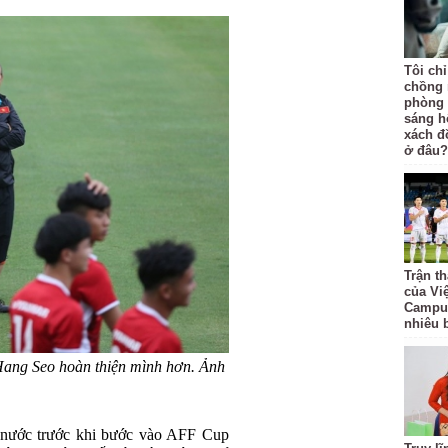
Tôi ch
chồng 
phòng 
sáng h
xách đồ
ở đâu?
Trận t
của Vi
Campuc
nhiêu 
Hang Seo hoàn thiện mình hơn. Ảnh
 nước trước khi bước vào AFF Cup