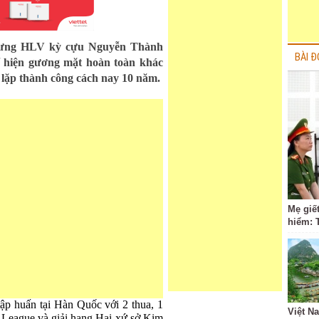
hưng HLV kỳ cựu Nguyễn Thành
BÀI Đ
ể hiện gương mặt hoàn toàn khác
 lặp thành công cách nay 10 năm.
Mẹ giết
hiểm: 
ập huấn tại Hàn Quốc với 2 thua, 1
Việt N
-League và giải hạng Hai xứ sở Kim