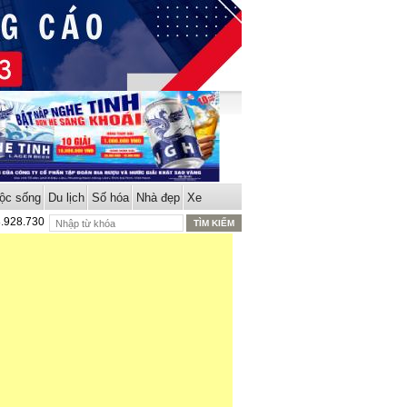
ộc sống
Du lịch
Số hóa
Nhà đẹp
Xe
8.928.730