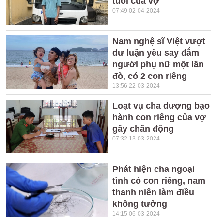
tuổi của vợ
07:49 02-04-2024
Nam nghệ sĩ Việt vượt
dư luận yêu say đắm
người phụ nữ một lần
đò, có 2 con riêng
13:56 22-03-2024
Loạt vụ cha dượng bạo
hành con riêng của vợ
gây chấn động
07:32 13-03-2024
Phát hiện cha ngoại
tình có con riêng, nam
thanh niên làm điều
không tưởng
14:15 06-03-2024