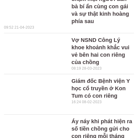
bà bí ẩn cùng con gái
và sự thật kinh hoàng
phía sau
09:52 21-04-2023
Vợ NSND Công Lý
khoe khoảnh khắc vui
vẻ bên hai con riêng
của chồng
08:19 28-03-2023
Giám đốc Bệnh viện Y
học cổ truyền ở Kon
Tum có con riêng
16:24 08-02-2023
Áy náy khi phát hiện ra
số tiền chồng gửi cho
con riêng mỗi tháng