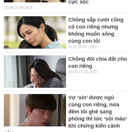
cực sốc
15:08 15-09-2025
Chồng sắp cưới cũng
có con riêng nhưng
không muốn sống
cùng con tôi
11:12 30-07-2025
Chồng đòi chia đất cho
con riêng
10:03 27-03-2025
Vợ ‘xin’ được ngủ
cùng con riêng, nửa
đêm tôi ghé sang
phòng thì tức ‘sôi máu’
khi chứng kiến cảnh