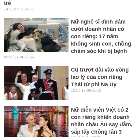
trẻ
14:11 07-07-2026
Nữ nghệ sĩ đình đám
cưới doanh nhân có
con riêng: 17 năm
không sinh con, chồng
chăm sóc khi bị bệnh
09:06 21-06-2026
Cú trượt dài vào vòng
lao lý của con riêng
Thái tử phi Na Uy
13:57 17-06-2026
Nữ diễn viên Việt có 2
con riêng khiến doanh
nhân châu Âu say đắm,
sắp lấy chồng lần 3