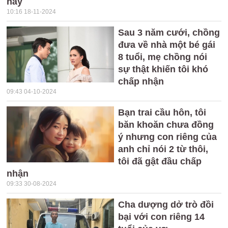
này
10:16 18-11-2024
Sau 3 năm cưới, chồng
đưa về nhà một bé gái
8 tuổi, mẹ chồng nói
sự thật khiến tôi khó
chấp nhận
09:43 04-10-2024
Bạn trai cầu hôn, tôi
băn khoăn chưa đồng
ý nhưng con riêng của
anh chỉ nói 2 từ thôi,
tôi đã gật đầu chấp
nhận
09:33 30-08-2024
Cha dượng dở trò đồi
bại với con riêng 14