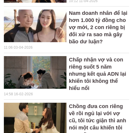
10:12 11-04-2026
Nam doanh nhân để lại
hơn 1.000 tỷ đồng cho
vợ mới, 2 con riêng bị
đối xử ra sao mà gây
bão dư luận?
11:06 03-04-2026
Chấp nhận vợ và con
riêng suốt 5 năm
nhưng kết quả ADN lại
khiến tôi không thể
hiểu nổi
14:58 16-02-2026
Chồng đưa con riêng
về rồi ngủ lại với vợ
cũ, tôi tức giận thì anh
nói một câu khiến tôi