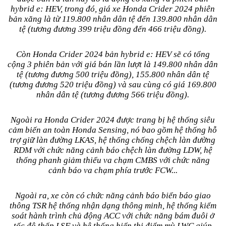
hybrid e: HEV, trong đó, giá xe Honda Crider 2024 phiên
bản xăng là từ 119.800 nhân dân tệ đến 139.800 nhân dân
tệ (tương đương 399 triệu đồng đến 466 triệu đồng).
Còn Honda Crider 2024 bản hybrid e: HEV sẽ có tổng
cộng 3 phiên bản với giá bán lần lượt là 149.800 nhân dân
tệ (tương đương 500 triệu đồng), 155.800 nhân dân tệ
(tương đương 520 triệu đồng) và sau cùng có giá 169.800
nhân dân tệ (tương đương 566 triệu đồng).
Ngoài ra Honda Crider 2024 được trang bị hệ thống siêu
cảm biến an toàn Honda Sensing, nó bao gồm hệ thống hỗ
trợ giữ làn đường LKAS, hệ thống chống chệch làn đường
RDM với chức năng cảnh báo chệch làn đường LDW, hệ
thống phanh giảm thiểu va chạm CMBS với chức năng
cảnh báo va chạm phía trước FCW...
Ngoài ra, xe còn có chức năng cảnh báo biển báo giao
thông TSR hệ thống nhận dạng thông minh, hệ thống kiểm
soát hành trình chủ động ACC với chức năng bám đuôi ở
tốc độ thấp LSF và hệ thống hiển thị điểm mù LWC giúp