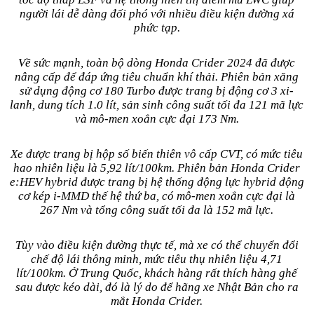
người lái dễ dàng đối phó với nhiều điều kiện đường xá
phức tạp.
Về sức mạnh, toàn bộ dòng Honda Crider 2024 đã được
nâng cấp để đáp ứng tiêu chuẩn khí thải. Phiên bản xăng
sử dụng động cơ 180 Turbo được trang bị động cơ 3 xi-
lanh, dung tích 1.0 lít, sản sinh công suất tối đa 121 mã lực
và mô-men xoắn cực đại 173 Nm.
Xe được trang bị hộp số biến thiên vô cấp CVT, có mức tiêu
hao nhiên liệu là 5,92 lít/100km. Phiên bản Honda Crider
e:HEV hybrid được trang bị hệ thống động lực hybrid động
cơ kép i-MMD thế hệ thứ ba, có mô-men xoắn cực đại là
267 Nm và tổng công suất tối đa là 152 mã lực.
Tùy vào điều kiện đường thực tế, mà xe có thể chuyển đổi
chế độ lái thông minh, mức tiêu thụ nhiên liệu 4,71
lít/100km. Ở Trung Quốc, khách hàng rất thích hàng ghế
sau được kéo dài, đó là lý do để hãng xe Nhật Bản cho ra
mắt Honda Crider.