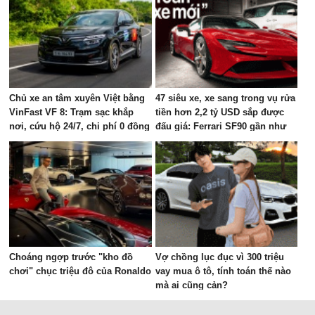
Chủ xe an tâm xuyên Việt bằng
47 siêu xe, xe sang trong vụ rửa
VinFast VF 8: Trạm sạc khắp
tiền hơn 2,2 tỷ USD sắp được
nơi, cứu hộ 24/7, chi phí 0 đồng
đấu giá: Ferrari SF90 gần như
mới, Rolls-Royce xếp hàng dài
Choáng ngợp trước "kho đồ
Vợ chồng lục đục vì 300 triệu
chơi" chục triệu đô của Ronaldo
vay mua ô tô, tính toán thế nào
mà ai cũng cản?