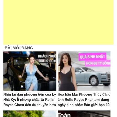
BÀI MỚI ĐĂNG
Nhìn lại dàn phương tiện của Lý
Hoa hậu Mai Phương Thúy đăng
Nhã Kỳ: Ít nhưng chất, từ Rolls-
ảnh Rolls-Royce Phantom đúng
Royce Ghost đến du thuyền hơn
ngày sinh nhật: Bản giới hạn 10
100 tỷ đồng
chiếc toàn cầu, giá quy đổi gần
68 tỷ đồng