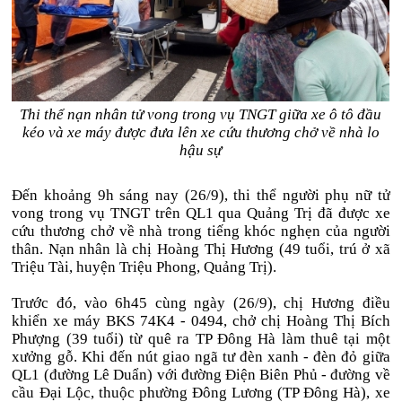
Thi thể nạn nhân tử vong trong vụ TNGT giữa xe ô tô đầu
kéo và xe máy được đưa lên xe cứu thương chở về nhà lo
hậu sự
Đến khoảng 9h sáng nay (26/9), thi thể người phụ nữ tử
vong trong vụ TNGT trên QL1 qua Quảng Trị đã được xe
cứu thương chở về nhà trong tiếng khóc nghẹn của người
thân. Nạn nhân là chị Hoàng Thị Hương (49 tuổi, trú ở xã
Triệu Tài, huyện Triệu Phong, Quảng Trị).
Trước đó, vào 6h45 cùng ngày (26/9), chị Hương điều
khiển xe máy BKS 74K4 - 0494, chở chị Hoàng Thị Bích
Phượng (39 tuổi) từ quê ra TP Đông Hà làm thuê tại một
xưởng gỗ. Khi đến nút giao ngã tư đèn xanh - đèn đỏ giữa
QL1 (đường Lê Duẩn) với đường Điện Biên Phủ - đường về
cầu Đại Lộc, thuộc phường Đông Lương (TP Đông Hà), xe