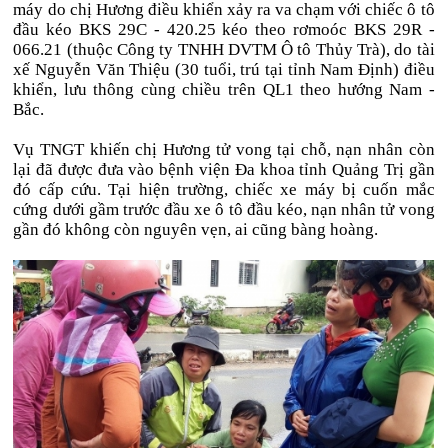
máy do chị Hương điều khiển xảy ra va chạm với chiếc ô tô
đầu kéo BKS 29C - 420.25 kéo theo rơmoóc BKS 29R -
066.21 (thuộc Công ty TNHH DVTM Ô tô Thủy Trà), do tài
xế Nguyễn Văn Thiệu (30 tuổi, trú tại tỉnh Nam Định) điều
khiển, lưu thông cùng chiều trên QL1 theo hướng Nam -
Bắc.
Vụ TNGT khiến chị Hương tử vong tại chỗ, nạn nhân còn
lại đã được đưa vào bệnh viện Đa khoa tỉnh Quảng Trị gần
đó cấp cứu. Tại hiện trường, chiếc xe máy bị cuốn mắc
cứng dưới gầm trước đầu xe ô tô đầu kéo, nạn nhân tử vong
gần đó không còn nguyên vẹn, ai cũng bàng hoàng.