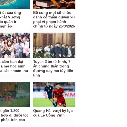
i út của ông
Bổ sung một số chức
Nhật Vượng
danh có thẩm quyền xử
a quản trị
phạt vi phạm hành
nghiệp
chính từ ngày 26/9/2026
t cấm ban đại
Tuyên 3 án tử hình, 7
ha mẹ học sinh
án chung thân trong
ra các khoản thu
đường dây ma túy liên
tỉnh
t gần 1.800
Quang Hải vượt kỷ lục
 hợp đi dưới tốc
của Lê Công Vinh
 phép trên cao