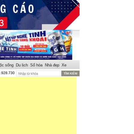
ộc sống
Du lịch
Số hóa
Nhà đẹp
Xe
8.928.730