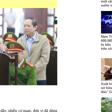
một câ
vườn 
Nam Ti
600.00
bị bắn
trên s
Xuất hi
sở hữu
đảo" 
đây, nhiều cơ quan, đơn vị đã dũng