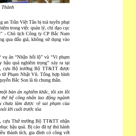
n Thành
 an Trần Việt Tân bị toà tuyên phạt
hiệm trong việc quản lý, chỉ đạo cục
” - Chủ tịch Công ty CP Bắc Nam
ng qua đấu giá, không sử dụng vào
vụ án “Nhận hối lộ” và “Vi phạm
y hậu quả nghiêm trọng” xảy ra tại
, cựu Bộ trưởng Bộ TT&TT được
lộ từ Phạm Nhật Vũ. Tổng hợp hình
Nguyễn Bắc Son là tù chung thân.
một bản án nghiêm khắc, tôi xin lỗi
 thế hệ công nhân lao động ngành
u chưa làm được về sai phạm của
i lời cuối trước tòa
n, cựu Thứ trưởng Bộ TT&TT nhận
 phục hậu quả. Bị cáo đã tự thú hành
iều thành tích, gia đình có công với