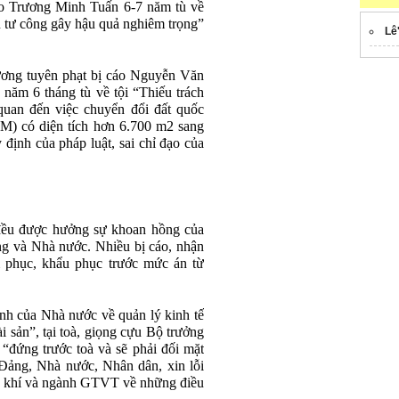
o Trương Minh Tuấn 6-7 năm tù về
u tư công gây hậu quả nghiêm trọng”
Lê
ơng tuyên phạt bị cáo Nguyễn Văn
ăm 6 tháng tù về tội “Thiếu trách
quan đến việc chuyển đổi đất quốc
 có diện tích hơn 6.700 m2 sang
định của pháp luật, sai chỉ đạo của
 đều được hưởng sự khoan hồng của
ảng và Nhà nước. Nhiều bị cáo, nhận
m phục, khẩu phục trước mức án từ
ịnh của Nhà nước về quản lý kinh tế
 sản”, tại toà, giọng cựu Bộ trưởng
ứng trước toà và sẽ phải đối mặt
 Đảng, Nhà nước, Nhân dân, xin lỗi
u khí và ngành GTVT về những điều