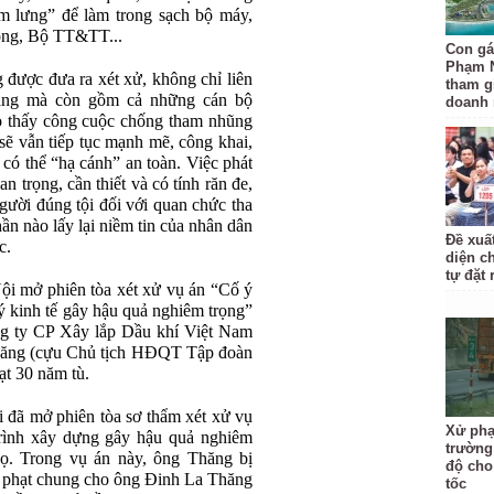
 lưng” để làm trong sạch bộ máy,
òng, Bộ TT&TT...
Con gá
Phạm 
được đưa ra xét xử, không chỉ liên
tham gi
Đảng mà còn gồm cả những cán bộ
doanh 
o thấy công cuộc chống tham nhũng
sẽ vẫn tiếp tục mạnh mẽ, công khai,
có thể “hạ cánh” an toàn. Việc phát
uan trọng, cần thiết và có tính răn đe,
gười đúng tội đối với quan chức tha
hần nào lấy lại niềm tin của nhân dân
Đề xuấ
c.
diện c
tự đặt 
i mở phiên tòa xét xử vụ án “Cố ý
ý kinh tế gây hậu quả nghiêm trọng”
ng ty CP Xây lắp Dầu khí Việt Nam
hăng (cựu Chủ tịch HĐQT Tập đoàn
ạt 30 năm tù.
đã mở phiên tòa sơ thẩm xét xử vụ
Xử phạ
rình xây dựng gây hậu quả nghiêm
trường
họ. Trong vụ án này, ông Thăng bị
độ cho
h phạt chung cho ông Đinh La Thăng
tốc