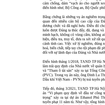
cảm chống, dám “vạch áo cho người xem
điển hình như, Bộ Công an, Bộ Quốc ph
Bằng chứng là những vụ án nghiêm trọng 
quan đến nhiều cán bộ cao cấp của 
đương chức và đã nghỉ hưu. Điều đó ch
luôn được Đảng ta thúc đẩy, đã, đang và 
minh bạch, không có vùng cấm, không ai 
hiện, điều tra, truy tố, đưa ra xét xử rất q
cảnh tỉnh cao. Việc xử lý nghiêm, đúng n
hoá, biến chất, tiếp tay cho tội phạm đã p
đối với sự lãnh đạo của Đảng và Nhà nướ
Điển hình tháng 1/2018, TAND TP Hà Nộ
làm trái quy định của Nhà nước về quản l
và “Tham ô tài sản” xảy ra tại Tổng Cô
(PVC). Trong vụ án này, ông Đinh La T
Dầu khí Việt Nam - PVN) bị toà tuyên ph
Tiếp đó, tháng 3/2021, TAND TP Hà Nội 
án “Vi phạm quy định về đầu tư công t
trọng” xảy ra tại dự án Ethanol Phú T
tuyên phạt 11 năm tù. Như vậy, tổng hìn