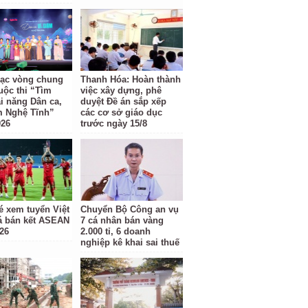
ạc vòng chung
Thanh Hóa: Hoàn thành
uộc thi “Tìm
việc xây dựng, phê
ài năng Dân ca,
duyệt Đề án sắp xếp
m Nghệ Tĩnh”
các cơ sở giáo dục
026
trước ngày 15/8
é xem tuyển Việt
Chuyển Bộ Công an vụ
 bán kết ASEAN
7 cá nhân bán vàng
26
2.000 tỉ, 6 doanh
nghiệp kê khai sai thuế