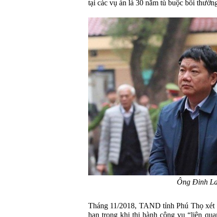
tại các vụ án là 30 năm tù buộc bồi thườn
Ông Đinh L
Tháng 11/2018, TAND tỉnh Phú Thọ xét 
hạn trong khi thi hành công vụ “liên qu