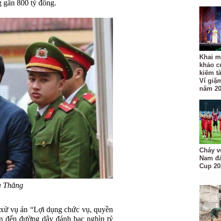
g gần 800 tỷ đồng.
Khai m
khảo c
kiếm t
Ví giặ
năm 2
Cháy v
Nam đá
Cup 20
a Thăng
xử vụ án “Lợi dụng chức vụ, quyền
an đến đường dây đánh bạc nghìn tỷ