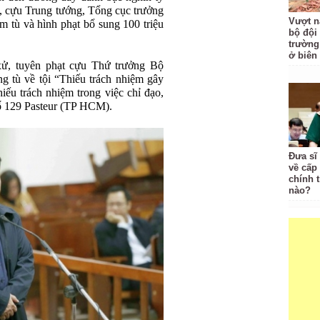
y, cựu Trung tướng, Tổng cục trưởng
Vượt n
m tù và hình phạt bổ sung 100 triệu
bộ đội
trường 
ở biên
ử, tuyên phạt cựu Thứ trưởng Bộ
 tù về tội “Thiếu trách nhiệm gây
ếu trách nhiệm trong việc chỉ đạo,
 số 129 Pasteur (TP HCM).
Đưa sĩ
về cấp
chính t
nào?