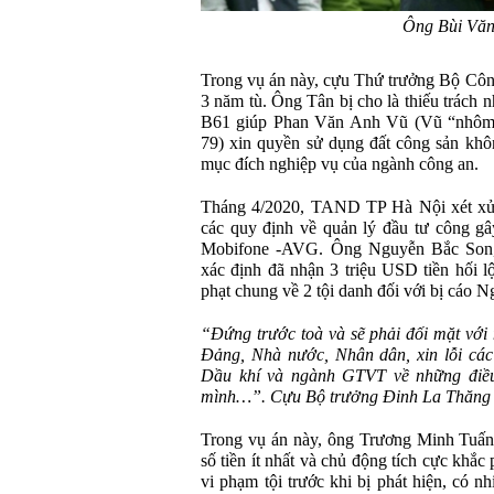
Ông Bùi Vă
Trong vụ án này, cựu Thứ trưởng Bộ Công
3 năm tù. Ông Tân bị cho là thiếu trách n
B61 giúp Phan Văn Anh Vũ (Vũ “nhôm
79) xin quyền sử dụng đất công sản khô
mục đích nghiệp vụ của ngành công an.
Tháng 4/2020, TAND TP Hà Nội xét xử 
các quy định về quản lý đầu tư công gâ
Mobifone -AVG. Ông Nguyễn Bắc Son
xác định đã nhận 3 triệu USD tiền hối 
phạt chung về 2 tội danh đối với bị cáo 
“Đứng trước toà và sẽ phải đối mặt với 
Đảng, Nhà nước, Nhân dân, xin lỗi các
Dầu khí và ngành GTVT về những điề
mình…”. Cựu Bộ trưởng Đinh La Thăng nó
Trong vụ án này, ông Trương Minh Tuấ
số tiền ít nhất và chủ động tích cực khắc
vi phạm tội trước khi bị phát hiện, có nh