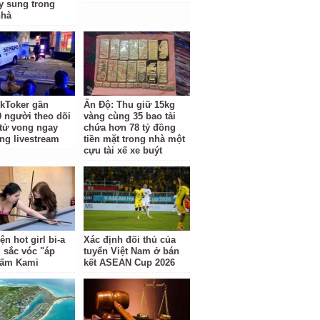
y sung trong
nhà
kToker gần
Ấn Độ: Thu giữ 15kg
0 người theo dõi
vàng cùng 35 bao tải
 tử vong ngay
chứa hơn 78 tỷ đồng
óng livestream
tiền mặt trong nhà một
cựu tài xế xe buýt
ện hot girl bi-a
Xác định đối thủ của
 sắc vóc "áp
tuyển Việt Nam ở bán
Gấm Kami
kết ASEAN Cup 2026