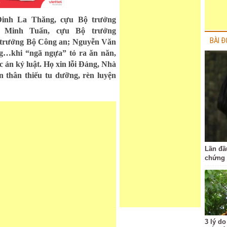
Đinh La Thăng, cựu Bộ trưởng
 Minh Tuấn, cựu Bộ trưởng
BÀI Đ
trưởng Bộ Công an; Nguyễn Văn
g…khi “ngã ngựa” tỏ ra ăn năn,
 án kỷ luật. Họ xin lỗi Đảng, Nhà
 thân thiếu tu dưỡng, rèn luyện
Lần đầu
chứng 
3 lý do