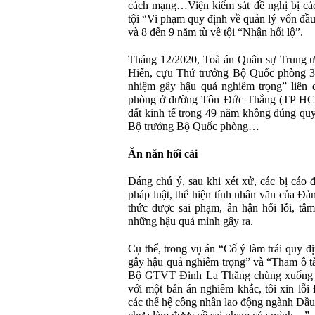
cách mạng…Viện kiểm sát đề nghị bị cá
tội “Vi phạm quy định về quản lý vốn đầ
và 8 đến 9 năm tù về tội “Nhận hối lộ”.
Tháng 12/2020, Toà án Quân sự Trung ư
Hiến, cựu Thứ trưởng Bộ Quốc phòng 3 n
nhiệm gây hậu quả nghiêm trọng” liên 
phòng ở đường Tôn Đức Thắng (TP HCM)
đất kinh tế trong 49 năm không đúng quy 
Bộ trưởng Bộ Quốc phòng…
Ăn năn hối cải
Đáng chú ý, sau khi xét xử, các bị cáo
pháp luật, thể hiện tính nhân văn của Đ
thức được sai phạm, ân hận hối lỗi, tâ
những hậu quả mình gây ra.
Cụ thể, trong vụ án “Cố ý làm trái quy đ
gây hậu quả nghiêm trọng” và “Tham ô tài
Bộ GTVT Đinh La Thăng chùng xuống “đ
với một bản án nghiêm khắc, tôi xin lỗi
các thế hệ công nhân lao động ngành Dầ