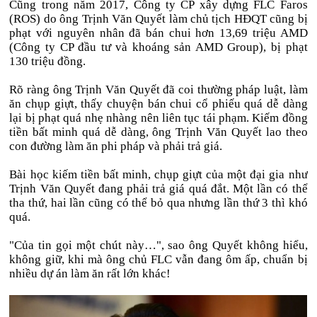
Cũng trong năm 2017, Công ty CP xây dựng FLC Faros
(ROS) do ông Trịnh Văn Quyết làm chủ tịch HĐQT cũng bị
phạt với nguyên nhân đã bán chui hơn 13,69 triệu AMD
(Công ty CP đầu tư và khoáng sản AMD Group), bị phạt
130 triệu đồng.
Rõ ràng ông Trịnh Văn Quyết đã coi thường pháp luật, làm
ăn chụp giựt, thấy chuyện bán chui cổ phiếu quá dễ dàng
lại bị phạt quá nhẹ nhàng nên liên tục tái phạm. Kiếm đồng
tiền bất minh quá dễ dàng, ông Trịnh Văn Quyết lao theo
con đường làm ăn phi pháp và phải trả giá.
Bài học kiếm tiền bất minh, chụp giựt của một đại gia như
Trịnh Văn Quyết đang phải trả giá quá đắt. Một lần có thể
tha thứ, hai lần cũng có thể bỏ qua nhưng lần thứ 3 thì khó
quá.
"Của tin gọi một chút này…", sao ông Quyết không hiểu,
không giữ, khi mà ông chủ FLC vẫn đang ôm ấp, chuẩn bị
nhiều dự án làm ăn rất lớn khác!