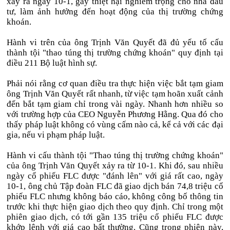
xảy ra ngày 10-1, gây thiệt hại nghiêm trọng cho nhà đầu
tư, làm ảnh hưởng đến hoạt động của thị trường chứng
khoán.
Hành vi trên của ông Trịnh Văn Quyết đã đủ yếu tố cấu
thành tội "thao túng thị trường chứng khoán" quy định tại
điều 211 Bộ luật hình sự.
Phải nói rằng cơ quan điều tra thực hiện việc bắt tạm giam
ông Trịnh Văn Quyết rất nhanh, từ việc tạm hoãn xuất cảnh
đến bắt tạm giam chỉ trong vài ngày. Nhanh hơn nhiều so
với trường hợp của CEO Nguyễn Phương Hằng. Qua đó cho
thấy pháp luật không có vùng cấm nào cả, kể cả với các đại
gia, nếu vi phạm pháp luật.
Hành vi cấu thành tội "Thao túng thị trường chứng khoán"
của ông Trịnh Văn Quyết xảy ra từ 10-1. Khi đó, sau nhiều
ngày cổ phiếu FLC được "đánh lên" với giá rất cao, ngày
10-1, ông chủ Tập đoàn FLC đã giao dịch bán 74,8 triệu cổ
phiếu FLC nhưng không báo cáo, không công bố thông tin
trước khi thực hiện giao dịch theo quy định. Chỉ trong một
phiên giao dịch, có tới gần 135 triệu cổ phiếu FLC được
khớp lệnh với giá cao bất thường. Cũng trong phiên này,