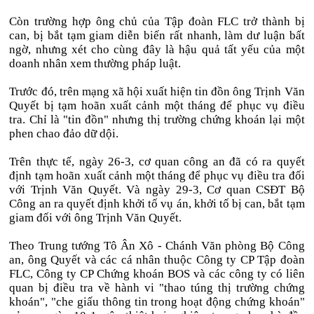
Còn trường hợp ông chủ của Tập đoàn FLC trở thành bị
can, bị bắt tạm giam diễn biến rất nhanh, làm dư luận bất
ngờ, nhưng xét cho cùng đây là hậu quả tất yếu của một
doanh nhân xem thường pháp luật.
Trước đó, trên mạng xã hội xuất hiện tin đồn ông Trịnh Văn
Quyết bị tạm hoãn xuất cảnh một tháng để phục vụ điều
tra. Chỉ là "tin đồn" nhưng thị trường chứng khoán lại một
phen chao đảo dữ dội.
Trên thực tế, ngày 26-3, cơ quan công an đã có ra quyết
định tạm hoãn xuất cảnh một tháng để phục vụ điều tra đối
với Trịnh Văn Quyết. Và ngày 29-3, Cơ quan CSĐT Bộ
Công an ra quyết định khởi tố vụ án, khởi tố bị can, bắt tạm
giam đối với ông Trịnh Văn Quyết.
Theo Trung tướng Tô Ân Xô - Chánh Văn phòng Bộ Công
an, ông Quyết và các cá nhân thuộc Công ty CP Tập đoàn
FLC, Công ty CP Chứng khoán BOS và các công ty có liên
quan bị điều tra về hành vi "thao túng thị trường chứng
khoán", "che giấu thông tin trong hoạt động chứng khoán"