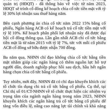
quản trị (HĐQT) - đã thông báo về việc từ năm 2023,
HĐQT sẽ trình cổ đông kế hoạch chia cổ tức tiền mặt với tỷ
lệ 30% lợi nhuận sau thuế hàng năm.
Bên cạnh phương án chia cổ tức năm 2022 15% bằng cổ
phiếu, Ngân hàng ACB có kế hoạch trả cổ tức tiền mặt với
tỷ lệ 10%. Kế hoạch phân phối lợi nhuận này đã được đại
hội cổ đông thông qua. Lần gần nhất ACB chi cổ tức bằng
tiền mặt là từ năm 2015 với tỷ lệ 7%, tức với mỗi cổ phiếu
ACB cổ đông sở hữu được nhận 700 đồng.
Ba năm qua, NHNN chỉ đạo không chia cổ tức bằng tiền
mặt nhằm giúp các ngân hàng có thêm nguồn lực hỗ trợ
người dân, doanh nghiệp phục hồi sau dịch, hầu hết ngân
hàng chọn chia cổ tức bằng cổ phiếu.
Tuy nhiên, mới đây, NHNN đã có chỉ đạo khuyến khích các
tổ chức tín dụng chi trả cổ tức bằng cổ phiếu. Cụ thể, tại
Chỉ thị số 01/CT-NHNN về tổ chức thực hiện các nhiệm vụ
trọng tâm của ngành ngân hàng trong năm 2023, NHNN
khuyến khích các ngân hàng trả cổ tức bằng cổ phiếu để
tăng vốn điều lệ, nâng cao năng lực tài chính và khả năng