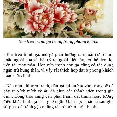
Nên treo tranh gà trống trong phòng khách
- Khi treo tranh gà, mỏ gà phải hướng ra ngoài cửa chính
hoặc ngoài cửa sổ, hàm ý ra ngoài kiếm ăn, có thể đem lại
tiền tài may mắn. Hơn nữa tranh con gà cũng có tác dụng
ngăn trừ hung thần, vì vậy rất thích hợp đặt ở phòng khách
hoặc cửa chính.
- Nếu như khi treo tranh, đầu gà lại hướng vào trong sẽ dễ
gây ra xích mích và ẩu đả giữa các thành viên trong gia
đình. Đồng thời cũng cần phải tránh đặt tranh hoặc tượng
điêu khắc hình gà trên ghế ngồi ở bàn học hoặc là sau ghế
sô-pha, để tránh gặp những rắc rối từ lời nói thị phi.