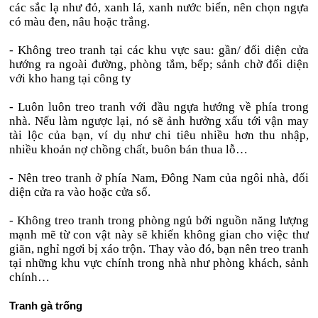
các sắc lạ như đỏ, xanh lá, xanh nước biển, nên chọn ngựa
có màu đen, nâu hoặc trắng.
- Không treo tranh tại các khu vực sau: gần/ đối diện cửa
hướng ra ngoài đường, phòng tắm, bếp; sảnh chờ đối diện
với kho hang tại công ty
- Luôn luôn treo tranh với đầu ngựa hướng về phía trong
nhà. Nếu làm ngược lại, nó sẽ ảnh hưởng xấu tới vận may
tài lộc của bạn, ví dụ như chi tiêu nhiều hơn thu nhập,
nhiều khoản nợ chồng chất, buôn bán thua lỗ…
- Nên treo tranh ở phía Nam, Đông Nam của ngôi nhà, đối
diện cửa ra vào hoặc cửa sổ.
- Không treo tranh trong phòng ngủ bởi nguồn năng lượng
mạnh mẽ từ con vật này sẽ khiến không gian cho việc thư
giãn, nghỉ ngơi bị xáo trộn. Thay vào đó, bạn nên treo tranh
tại những khu vực chính trong nhà như phòng khách, sảnh
chính…
Tranh gà trống