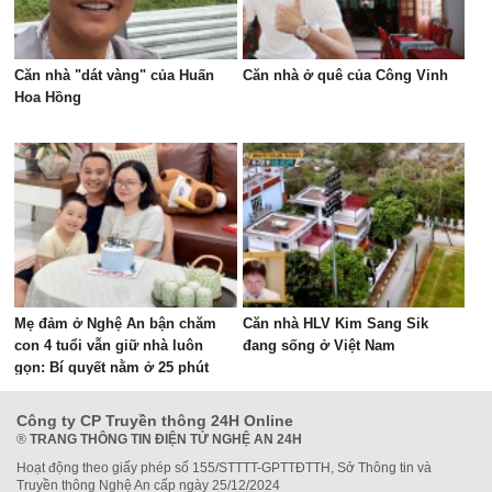
Căn nhà "dát vàng" của Huấn
Căn nhà ở quê của Công Vinh
Hoa Hồng
Mẹ đảm ở Nghệ An bận chăm
Căn nhà HLV Kim Sang Sik
con 4 tuổi vẫn giữ nhà luôn
đang sống ở Việt Nam
gọn: Bí quyết nằm ở 25 phút
mỗi ngày
Công ty CP Truyền thông 24H Online
®
TRANG THÔNG TIN ĐIỆN TỬ NGHỆ AN 24H
Hoạt động theo giấy phép số 155/STTTT-GPTTĐTTH, Sở Thông tin và
Truyền thông Nghệ An cấp ngày 25/12/2024