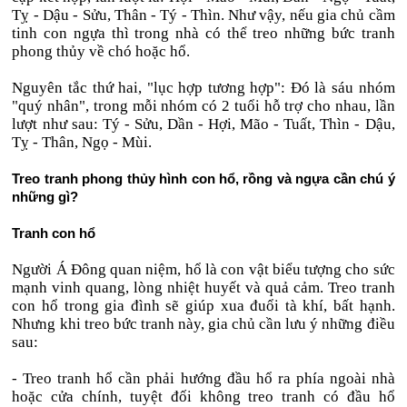
Tỵ - Dậu - Sửu, Thân - Tý - Thìn. Như vậy, nếu gia chủ cầm
tinh con ngựa thì trong nhà có thể treo những bức tranh
phong thủy về chó hoặc hổ.
Nguyên tắc thứ hai, "lục hợp tương hợp": Đó là sáu nhóm
"quý nhân", trong mỗi nhóm có 2 tuổi hỗ trợ cho nhau, lần
lượt như sau: Tý - Sửu, Dần - Hợi, Mão - Tuất, Thìn - Dậu,
Tỵ - Thân, Ngọ - Mùi.
Treo tranh phong thủy hình con hổ, rồng và ngựa cần chú ý
những gì?
Tranh con hổ
Người Á Đông quan niệm, hổ là con vật biểu tượng cho sức
mạnh vinh quang, lòng nhiệt huyết và quả cảm. Treo tranh
con hổ trong gia đình sẽ giúp xua đuổi tà khí, bất hạnh.
Nhưng khi treo bức tranh này, gia chủ cần lưu ý những điều
sau:
- Treo tranh hổ cần phải hướng đầu hổ ra phía ngoài nhà
hoặc cửa chính, tuyệt đối không treo tranh có đầu hổ