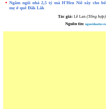
Ngắm ngôi nhà 2,5 tỷ mà H'Hen Niê xây cho bố
mẹ ở quê Đắk Lắk
Tác giả:
Lê Lan
(Tổng hợp)
Nguồn tin:
nguoiduatin.vn