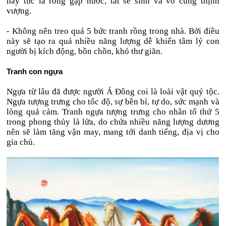
này tức là rồng gặp nước, tất sẽ sinh và vô cùng thịnh
vượng.
- Không nên treo quá 5 bức tranh rồng trong nhà. Bởi điều
này sẽ tạo ra quá nhiều năng lượng dễ khiến tâm lý con
người bị kích động, bồn chồn, khó thư giãn.
Tranh con ngựa
Ngựa từ lâu đã được người Á Đông coi là loài vật quý tộc.
Ngựa tượng trưng cho tốc độ, sự bền bỉ, tự do, sức mạnh và
lòng quả cảm. Tranh ngựa tượng trưng cho nhân tố thứ 5
trong phong thủy là lửa, do chứa nhiều năng lượng dương
nên sẽ làm tăng vận may, mang tới danh tiếng, địa vị cho
gia chủ.