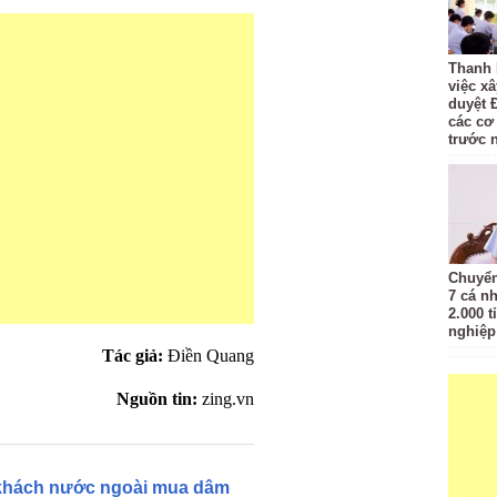
Thanh 
việc x
duyệt 
các cơ
trước 
Chuyển
7 cá n
2.000 t
nghiệp 
Tác giả:
Điền Quang
Nguồn tin:
zing.vn
u khách nước ngoài mua dâm