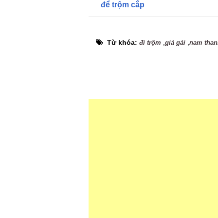
để trộm cắp
Từ khóa:
,
,
đi trộm
giả gái
nam than