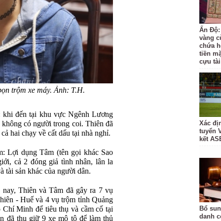
Ấn Độ:
vàng c
chứa h
tiền m
cựu tài
ọn trộm xe máy. Ảnh: T.H.
i: khi đến tại khu vực Ngênh Lương
, không có người trong coi. Thiên đã
Xác đị
tuyển 
cả hai chạy về cất dấu tại nhà nghỉ.
kết AS
êm: Lợi dụng Tâm (tên gọi khác Sao
ới, cả 2 đóng giả tình nhân, lân la
 tài sản khác của người dân.
n nay, Thiên và Tâm đã gây ra 7 vụ
Thiên - Huế và 4 vụ trộm tỉnh Quảng
ồ Chí Minh để tiêu thụ và cầm cố tại
Bổ sun
danh c
an đã thu giữ 9 xe mô tô để làm thủ