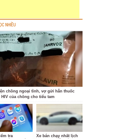
ỌC NHIỀU
iện chồng ngoại tình, vợ gửi hẳn thuốc
ị HIV của chồng cho tiểu tam
iểm tra
Xe bán chạy nhất lịch