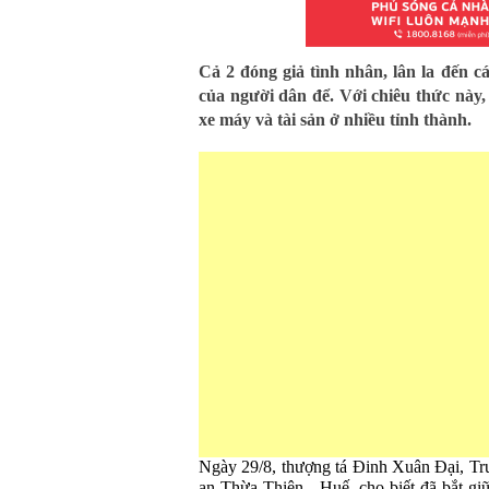
Cả 2 đóng giả tình nhân, lân la đến c
của người dân để. Với chiêu thức này,
xe máy và tài sản ở nhiều tỉnh thành.
Ngày 29/8, thượng tá Đinh Xuân Đại, Tr
an Thừa Thiên - Huế, cho biết đã bắt gi