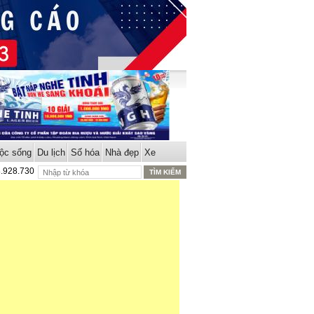
ộc sống
Du lịch
Số hóa
Nhà đẹp
Xe
8.928.730