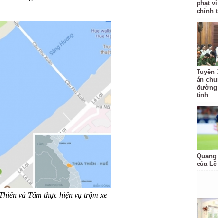
phạt v
chính 
Tuyên 3
án chu
đường 
tỉnh
Quang 
của Lê
hiên và Tâm thực hiện vụ trộm xe