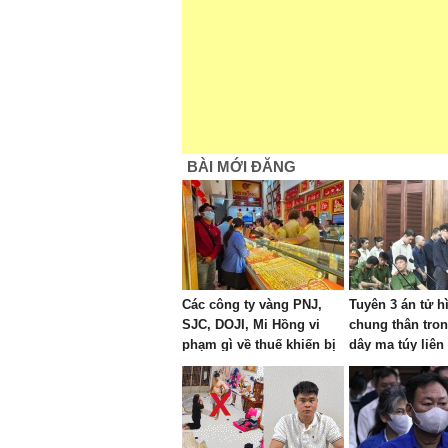
BÀI MỚI ĐĂNG
Các công ty vàng PNJ,
Tuyên 3 án tử h
SJC, DOJI, Mi Hồng vi
chung thân tro
phạm gì về thuế khiến bị
dây ma túy liên 
chuyển Bộ Công an xem
xét?