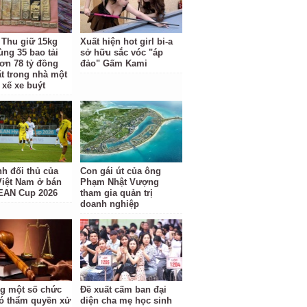
 Thu giữ 15kg
Xuất hiện hot girl bi-a
ùng 35 bao tải
sở hữu sắc vóc "áp
ơn 78 tỷ đồng
đảo" Gấm Kami
ặt trong nhà một
 xế xe buýt
nh đối thủ của
Con gái út của ông
Việt Nam ở bán
Phạm Nhật Vượng
EAN Cup 2026
tham gia quản trị
doanh nghiệp
g một số chức
Đề xuất cấm ban đại
ó thẩm quyền xử
diện cha mẹ học sinh