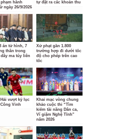
i phạm hành
tự đặt ra các khoản thu
từ ngày 26/9/2026
 án tử hình, 7
Xử phạt gần 1.800
ng thân trong
trường hợp đi dưới tốc
dây ma túy liên
độ cho phép trên cao
tốc
Hải vượt kỷ lục
Khai mạc vòng chung
 Công Vinh
khảo cuộc thi “Tìm
kiếm tài năng Dân ca,
Ví giặm Nghệ Tĩnh”
năm 2026