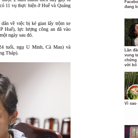
Facebo
đó có 11 vụ thực hiện ở Huế và Quảng
đang b
dân về việc bị kẻ gian lấy trộm xe
 Huế), lực lượng công an đã vào
 một ngày sau đó.
(24 tuổi, ngụ U Minh, Cà Mau) và
Lần đầu
ng Tháp).
vung t
chứng 
với bố
Vì sao