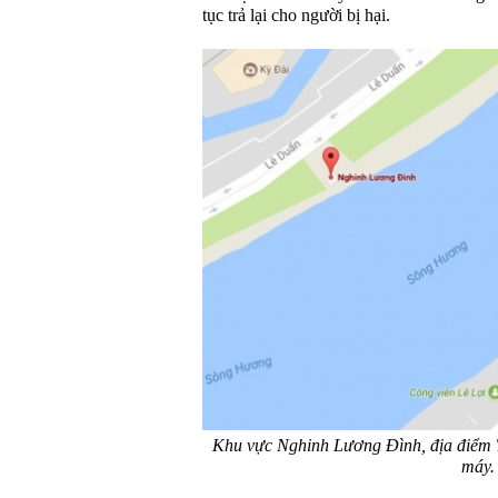
tục trả lại cho người bị hại.
Khu vực Nghinh Lương Đình, địa điểm T
máy.