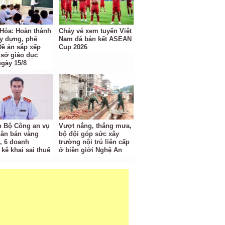
Hóa: Hoàn thành
Cháy vé xem tuyển Việt
ây dựng, phê
Nam đá bán kết ASEAN
Đề án sắp xếp
Cup 2026
 sở giáo dục
ngày 15/8
 Bộ Công an vụ
Vượt nắng, thắng mưa,
hân bán vàng
bộ đội góp sức xây
ỉ, 6 doanh
trường nội trú liên cấp
kê khai sai thuế
ở biên giới Nghệ An