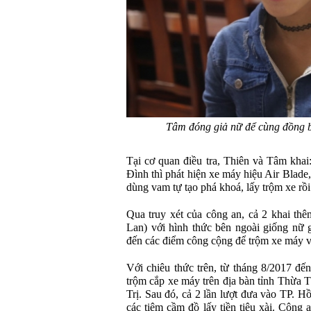
Tâm đóng giả nữ để cùng đồng b
Tại cơ quan điều tra, Thiên và Tâm kha
Đình thì phát hiện xe máy hiệu Air Blade
dùng vam tự tạo phá khoá, lấy trộm xe rồi 
Qua truy xét của công an, cả 2 khai th
Lan) với hình thức bên ngoài giống nữ gi
đến các điểm công cộng để trộm xe máy và
Với chiêu thức trên, từ tháng 8/2017 đế
trộm cắp xe máy trên địa bàn tỉnh Thừa 
Trị. Sau đó, cả 2 lần lượt đưa vào TP. H
các tiệm cầm đồ lấy tiền tiêu xài. Công 