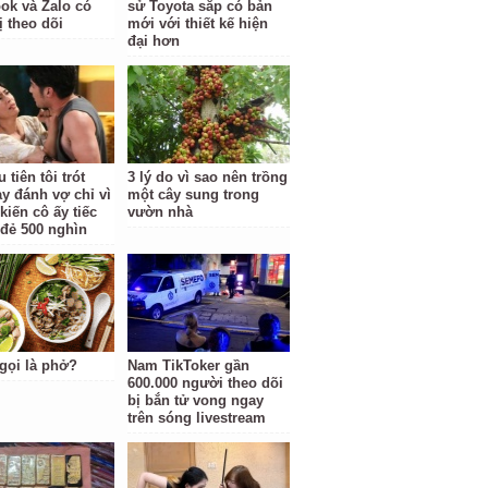
ok và Zalo có
sử Toyota sắp có bản
ị theo dõi
mới với thiết kế hiện
đại hơn
 tiên tôi trót
3 lý do vì sao nên trồng
ay đánh vợ chỉ vì
một cây sung trong
kiến cô ấy tiếc
vườn nhà
 đẻ 500 nghìn
 gọi là phở?
Nam TikToker gần
600.000 người theo dõi
bị bắn tử vong ngay
trên sóng livestream