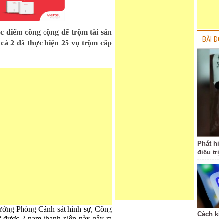
ác điểm công cộng để trộm tài sản
BÀI Đ
 cả 2 đã thực hiện 25 vụ trộm cắp
Phát h
điều tr
ưởng Phòng Cảnh sát hình sự, Công
Cách k
ữ được 2 nam thanh niên này gây ra