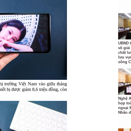
UBND t
về giả
chất l
lưu vự
sông 
 thị trường Việt Nam vào giữa tháng
hiết bị được giảm 8,6 triệu đồng, còn
Nghệ A
họp to
ngoại 
Nhân 