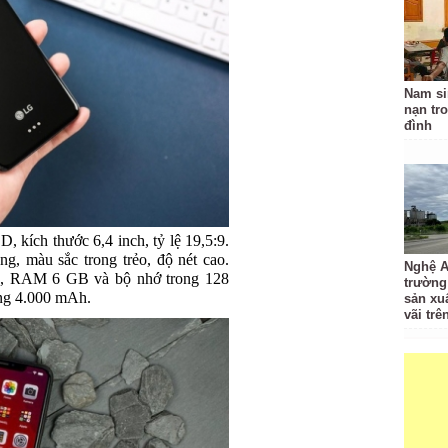
Nam si
nạn tr
đình
 kích thước 6,4 inch, tỷ lệ 19,5:9.
g, màu sắc trong trẻo, độ nét cao.
Nghệ A
5, RAM 6 GB và bộ nhớ trong 128
trường
ng 4.000 mAh.
sản xu
vãi trê