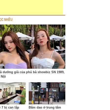
ỌC NHIỀU
à dưỡng già của phú bà showbiz SN 1989,
 Nội
 7 bị can lập
Đâm dao ở trung tâm