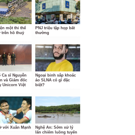
ện một thi thể
PNJ triệu tập họp bất
 trên hồ thuỷ
thường
ố Ca sĩ Nguyễn
Ngoại binh sắp khoác
ền và Giám đốc
áo SLNA có gì đặc
y Unicorn Việt
biệt?
ờ với Xuân Mạnh
Nghệ An: Sớm xử lý
lấn chiếm luồng tuyến