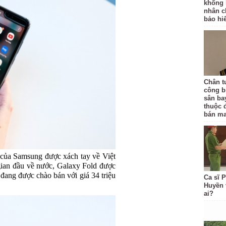
khống 
nhân c
bảo hi
Chân t
công bị
sân ba
thuộc 
bán ma
 của Samsung được xách tay về Việt
gian đầu về nước, Galaxy Fold được
 đang được chào bán với giá 34 triệu
Ca sĩ 
Huyền 
ai?