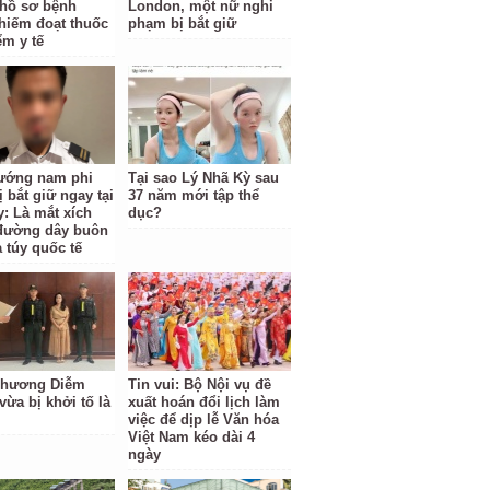
hồ sơ bệnh
London, một nữ nghi
hiếm đoạt thuốc
phạm bị bắt giữ
ểm y tế
ướng nam phi
Tại sao Lý Nhã Kỳ sau
 bắt giữ ngay tại
37 năm mới tập thể
y: Là mắt xích
dục?
đường dây buôn
 túy quốc tế
Phương Diễm
Tin vui: Bộ Nội vụ đề
vừa bị khởi tố là
xuất hoán đổi lịch làm
việc để dịp lễ Văn hóa
Việt Nam kéo dài 4
ngày