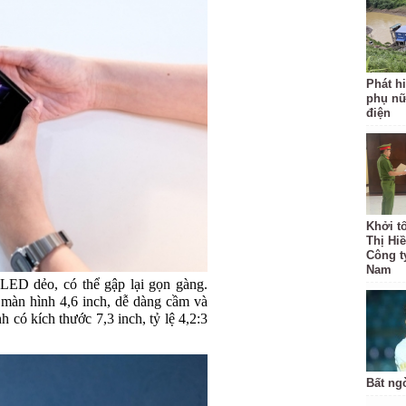
Phát hi
phụ nữ
điện
Khởi t
Thị Hi
Công t
Nam
LED dẻo, có thể gập lại gọn gàng.
 màn hình 4,6 inch, dễ dàng cầm và
h có kích thước 7,3 inch, tỷ lệ 4,2:3
Bất ng