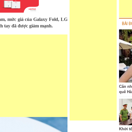
am, mức giá của Galaxy Fold, LG
BÀI Đ
h tay đã được giảm mạnh.
Căn nh
quê Hà
Khởi tố