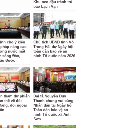
Khu neo đậu tránh trú
bão Lạch Vạn
ỉnh cho ý kiến
Chủ tịch UBND tỉnh Võ
i pháp nâng cao
Trọng Hải dự Ngày hội
ượng nước mặt
toàn dân bảo vệ an
c sông Đào,
ninh Tổ quốc năm 2026
Cầu Đước
n tham dự phiên
Đại tá Nguyễn Duy
àn thể về đối
Thanh chung vui cùng
Đảng, đối ngoại
Nhân dân tại Ngày hội
dân
Toàn dân bảo vệ an
ninh Tổ quốc xã Anh
Sơn