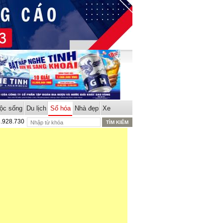
ộc sống
Du lịch
Số hóa
Nhà đẹp
Xe
8.928.730