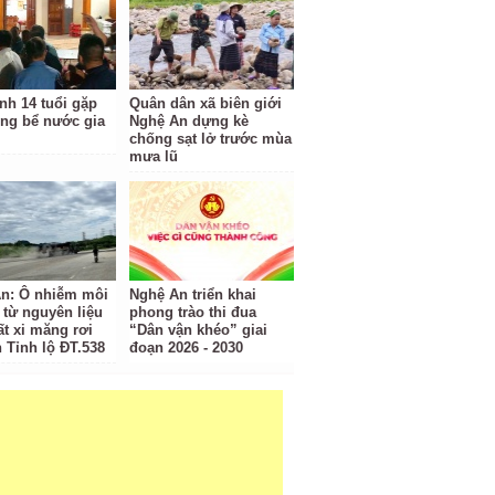
nh 14 tuổi gặp
Quân dân xã biên giới
ong bể nước gia
Nghệ An dựng kè
chống sạt lở trước mùa
mưa lũ
n: Ô nhiễm môi
Nghệ An triển khai
 từ nguyên liệu
phong trào thi đua
ất xi măng rơi
“Dân vận khéo” giai
n Tỉnh lộ ĐT.538
đoạn 2026 - 2030