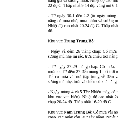
băng giá và sương muối. Nhiệt độ cao nhấ
22 độ C. Thấp nhất 9-14 độ, vùng núi 6-1
- Từ ngày 30-1 đến 2-2 (từ ngày mùng 
năng có mưa nhỏ, mưa phùn và sương mù,
Nhiệt độ cao nhất 20-24 độ C. Thấp nhất 
độ.
Khu vực
Trung Trung Bộ
:
- Ngày và đêm 26 tháng chạp: Có mưa 
sương mù nhẹ rải rác, trưa chiều trời nắng
- Từ ngày 27-29 tháng chạp: Có mưa, m
mưa to. Từ đêm 27 đến mùng 1 Tết trời 
Tết có mưa vài nơi (tập trung về đêm 
sương mù nhẹ, trưa và chiều có khả năng 
- Ngày mùng 4 và 5 Tết: Nhiều mây, có m
khu vực ven biển). Nhiệt độ cao nhất 2
chạp 20-24 độ. Thấp nhất 16-20 độ C.
Khu vực
Nam Trung Bộ
: Có mưa vài nơ
chạp, các ngày còn lại ngày nắng. Nhiệt 