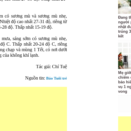
sớm có sương mù và sương mù nhẹ,
Đang t
 Nhiệt độ cao nhất 27-31 độ, riêng từ
người 
4-28 độ. Thấp nhất 15-19 độ.
nhặt đ
trúng 3
kết
 mưa, sáng sớm có sương mù nhẹ,
 độ C. Thấp nhất 20-24 độ C, riêng
g chạp và mùng 1 Tết, có nơi dưới
g của không khí lạnh.
Tác giả: Chí Tuệ
Mẹ giế
chiếm đ
Nguồn tin:
Báo Tuổi trẻ
bảo hi
vụ 1 n
vong