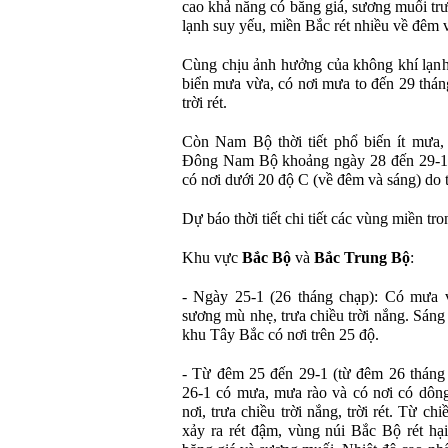
cao khả năng có băng giá, sương muối trư
lạnh suy yếu, miền Bắc rét nhiều về đêm 
Cùng chịu ảnh hưởng của không khí lạnh
biển mưa vừa, có nơi mưa to đến 29 thán
trời rét.
Còn Nam Bộ thời tiết phổ biến ít mưa, 
Đông Nam Bộ khoảng ngày 28 đến 29-1 (
có nơi dưới 20 độ C (về đêm và sáng) d
Dự báo thời tiết chi tiết các vùng miền tr
Khu vực
Bắc Bộ
và
Bắc Trung Bộ
:
- Ngày 25-1 (26 tháng chạp): Có mưa 
sương mù nhẹ, trưa chiều trời nắng. Sáng 
khu Tây Bắc có nơi trên 25 độ.
- Từ đêm 25 đến 29-1 (từ đêm 26 tháng
26-1 có mưa, mưa rào và có nơi có dôn
nơi, trưa chiều trời nắng, trời rét. Từ 
xảy ra rét đậm, vùng núi Bắc Bộ rét hạ