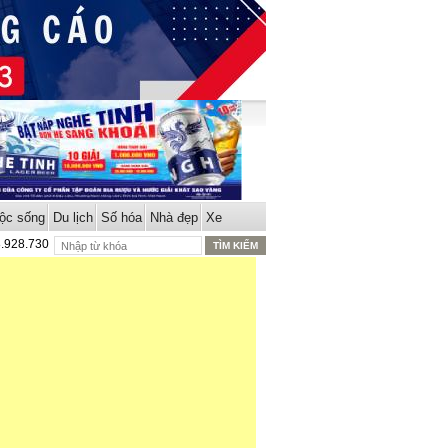
ộc sống
Du lịch
Số hóa
Nhà đẹp
Xe
8.928.730