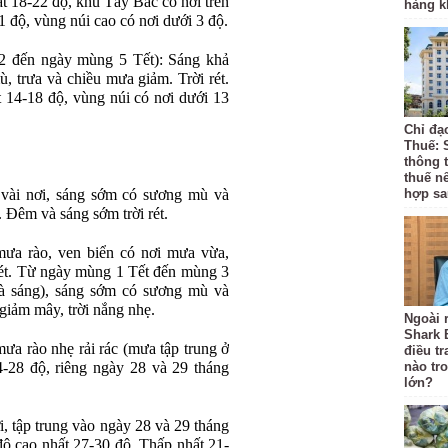
t 18-22 độ, khu Tây Bắc có nơi trên
hàng k
1 độ, vùng núi cao có nơi dưới 3 độ.
2 đến ngày mùng 5 Tết): Sáng khả
 trưa và chiều mưa giảm. Trời rét.
14-18 độ, vùng núi có nơi dưới 13
Chỉ đạ
Thuế: 
thông 
thuế n
vài nơi, sáng sớm có sương mù và
hợp sa
. Đêm và sáng sớm trời rét.
ưa rào, ven biển có nơi mưa vừa,
rét. Từ ngày mùng 1 Tết đến mùng 3
và sáng), sáng sớm có sương mù và
giảm mây, trời nắng nhẹ.
Ngoài r
Shark 
ưa rào nhẹ rải rác (mưa tập trung ở
điều t
4-28 độ, riêng ngày 28 và 29 tháng
nào tr
lớn?
i, tập trung vào ngày 28 và 29 tháng
độ cao nhất 27-30 độ. Thấp nhất 21-