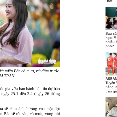
"hot"
Sau sá
học: M
nhiêu 
phó?
tiết miền Bắc có mưa, rét đậm trước
NAM TRẦN
ASEAN 
Tuyển 
hàng lo
ốc gia vừa ban hành bản tin dự báo
trận g
ừ ngày 25-1 đến 2-2 (ngày 26 tháng
ta sẽ chịu ảnh hưởng của một đợt
ền Bắc sẽ rét sâu, có mưa, vùng núi