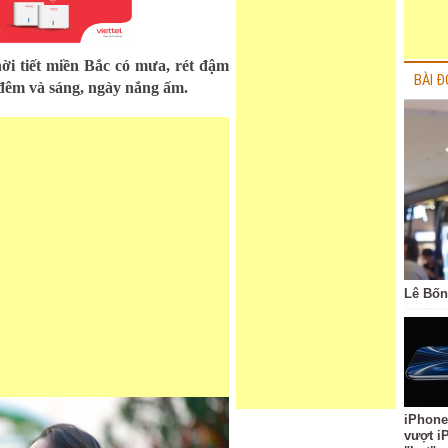
ời tiết miền Bắc có mưa, rét đậm
BÀI Đ
ề đêm và sáng, ngày nắng ấm.
Lê Bốn
iPhone
vượt i