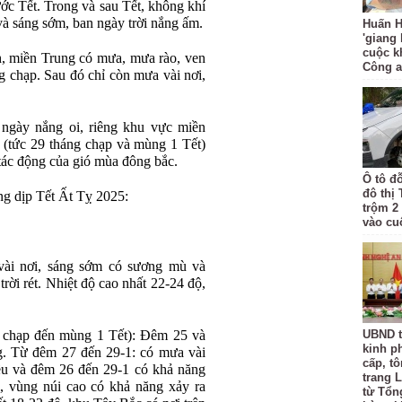
ớc Tết. Trong và sau Tết, không khí
và sáng sớm, ban ngày trời nắng ấm.
Huấn H
'giang
cuộc k
, miền Trung có mưa, mưa rào, ven
Công 
g chạp. Sau đó chỉ còn mưa vài nơi,
ngày nắng oi, riêng khu vực miền
tức 29 tháng chạp và mùng 1 Tết)
o tác động của gió mùa đông bắc.
Ô tô đ
đô thị
ong dịp Tết Ất Tỵ 2025:
trộm 2
vào cu
vài nơi, sáng sớm có sương mù và
trời rét. Nhiệt độ cao nhất 22-24 độ,
 chạp đến mùng 1 Tết): Đêm 25 và
UBND t
kinh p
g. Từ đêm 27 đến 29-1: có mưa vài
cấp, tô
chiều và đêm 26 đến 29-1 có khả năng
trang L
i, vùng núi cao có khả năng xảy ra
từ Tổn