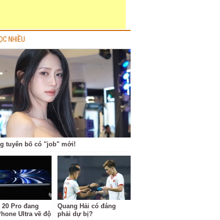
ỌC NHIỀU
g tuyên bố có "job" mới!
 20 Pro đang
Quang Hải có đáng
Phone Ultra về độ
phải dự bị?