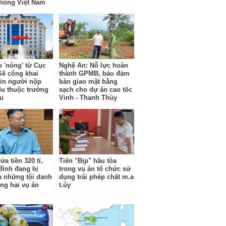
hông Việt Nam
o 'nóng' từ Cục
Nghệ An: Nỗ lực hoàn
Sẽ công khai
thành GPMB, bảo đảm
tin người nộp
bàn giao mặt bằng
ếu thuộc trường
sạch cho dự án cao tốc
u
Vinh - Thanh Thủy
ửa tiền 320 tỉ,
Tiến "Bịp" hầu tòa
Bình đang bị
trong vụ án tổ chức sử
ra những tội danh
dụng trái phép chất m.a
ong hai vụ án
t.úy