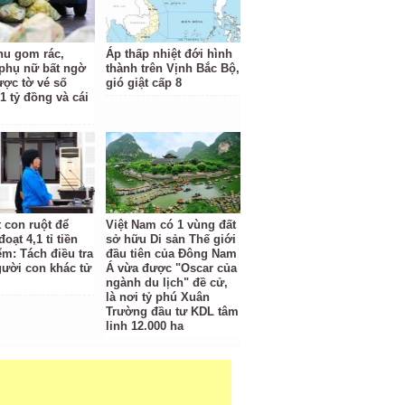
hu gom rác,
Áp thấp nhiệt đới hình
phụ nữ bất ngờ
thành trên Vịnh Bắc Bộ,
ược tờ vé số
gió giật cấp 8
1 tỷ đồng và cái
t con ruột để
Việt Nam có 1 vùng đất
oạt 4,1 tỉ tiền
sở hữu Di sản Thế giới
ểm: Tách điều tra
đầu tiên của Đông Nam
gười con khác tử
Á vừa được "Oscar của
ngành du lịch" đề cử,
là nơi tỷ phú Xuân
Trường đầu tư KDL tâm
linh 12.000 ha