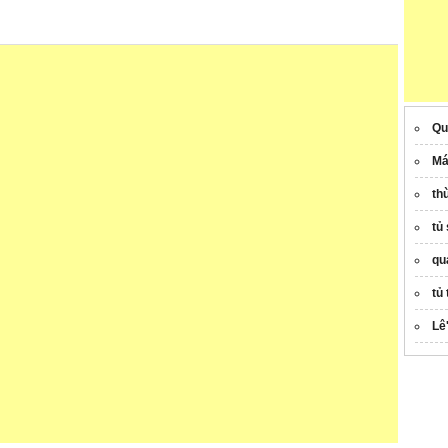
Qu
Má
th
tủ
qu
tủ
Lê