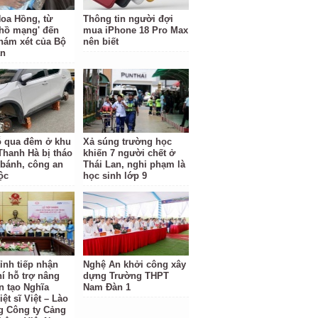
oa Hồng, từ
Thông tin người đợi
 hồ mạng' đến
mua iPhone 18 Pro Max
hám xét của Bộ
nên biết
an
ỗ qua đêm ở khu
Xả súng trường học
 Thanh Hà bị tháo
khiến 7 người chết ở
 bánh, công an
Thái Lan, nghi phạm là
ộc
học sinh lớp 9
ỉnh tiếp nhận
Nghệ An khởi công xây
hí hỗ trợ nâng
dựng Trường THPT
n tạo Nghĩa
Nam Đàn 1
iệt sĩ Việt – Lào
g Công ty Cảng