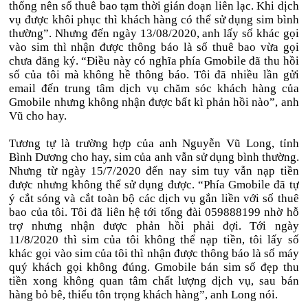
thống nên số thuê bao tạm thời gián đoạn liên lạc. Khi dịch
vụ được khôi phục thì khách hàng có thể sử dụng sim bình
thường”. Nhưng đến ngày 13/08/2020, anh lấy số khác gọi
vào sim thì nhận được thông báo là số thuê bao vừa gọi
chưa đăng ký. “Điều này có nghĩa phía Gmobile đã thu hồi
số của tôi mà không hề thông báo. Tôi đã nhiều lần gửi
email đến trung tâm dịch vụ chăm sóc khách hàng của
Gmobile nhưng không nhận được bất kì phản hồi nào”, anh
Vũ cho hay.
Tương tự là trường hợp của anh Nguyễn Vũ Long, tỉnh
Bình Dương cho hay, sim của anh vẫn sử dụng bình thường.
Nhưng từ ngày 15/7/2020 đến nay sim tuy vẫn nạp tiền
được nhưng không thể sử dụng được. “Phía Gmobile đã tự
ý cắt sóng và cắt toàn bộ các dịch vụ gắn liền với số thuê
bao của tôi. Tôi đã liên hệ tới tổng đài 059888199 nhờ hỗ
trợ nhưng nhận được phản hồi phải đợi. Tới ngày
11/8/2020 thì sim của tôi không thể nạp tiền, tôi lấy số
khác gọi vào sim của tôi thì nhận được thông báo là số máy
quý khách gọi không đúng. Gmobile bán sim số đẹp thu
tiền xong không quan tâm chất lượng dịch vụ, sau bán
hàng bỏ bê, thiếu tôn trọng khách hàng”, anh Long nói.