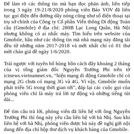
Để làm rõ các thông tin mà bạn đọc phản ánh, liên tiếp
trong 3 ngày 19-21/8/2020 phóng viên Báo VOV đã liên
tục gọi điện đến đường dây nóng cũng như số điện thoại tại
trụ sở chính của Công ty Cổ phần Viễn thông Di động Toàn
cầu (Gmobile) ở địa chỉ: 280B Lạc Long Quân, Hà Nội
nhưng không có ai nhấc máy. Tìm hiểu trên website của
Gmobile, hầu như các thông tin mà nhà mạng này đăng tải
đều từ những năm 2017-2018 và mới nhất chỉ có 01 thư
mời chào giá đề ngày 1/6/2020.
Trái ngược với tuyên bố hùng hồn cách đây khoảng 2 tháng
của vị tổng giám đốc Nguyễn Trường Phi trên tờ
ictnews.vietnamnet.vn, “hiện mạng di động Gmobile chỉ có
mạng 2G chưa có mạng 3G và 4G. Vì vậy, Gmobile muốn
phát triển 5G trong thời gian tới”, đáp lại các cuộc gọi của
phóng viên chỉ là máy trả lời tự động và những tiếng tút
dài...
Để tìm câu trả lời, phóng viên đã liên hệ với ông Nguyễn
Trường Phi thì ông này yêu cầu liên hệ với bà Nhị. Sau khi
liên hệ với bà Nhị, phóng viên được bà này đề nghị gửi nội
dung đến địa chỉ hộp thư dịch vụ khách hàng của Gmobile.