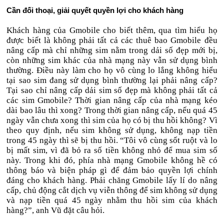
Cần đối thoại, giải quyết quyền lợi cho khách hàng
Khách hàng của Gmobile cho biết thêm, qua tìm hiểu họ
được biết là không phải tất cả các thuê bao Gmobile đều
nâng cấp mà chỉ những sim nằm trong dải số đẹp mới bị,
còn những sim khác của nhà mạng này vẫn sử dụng bình
thường. Điều này làm cho họ vô cùng lo lắng không hiểu
tại sao sim đang sử dụng bình thường lại phải nâng cấp?
Tại sao chỉ nâng cấp dải sim số đẹp mà không phải tất cả
các sim Gmobile? Thời gian nâng cấp của nhà mạng kéo
dài bao lâu thì xong? Trong thời gian nâng cấp, nếu quá 45
ngày vẫn chưa xong thì sim của họ có bị thu hồi không? Vì
theo quy định, nếu sim không sử dụng, không nạp tiền
trong 45 ngày thì sẽ bị thu hồi. “Tôi vô cùng sốt ruột và lo
bị mất sim, vì đã bỏ ra số tiền không nhỏ để mua sim số
này. Trong khi đó, phía nhà mạng Gmobile không hề có
thông báo và biện pháp gì để đảm bảo quyền lợi chính
đáng cho khách hàng. Phải chăng Gmobile lấy lí do nâng
cấp, chủ động cắt dịch vụ viễn thông để sim không sử dụng
và nạp tiền quá 45 ngày nhằm thu hồi sim của khách
hàng?”, anh Vũ đặt câu hỏi.