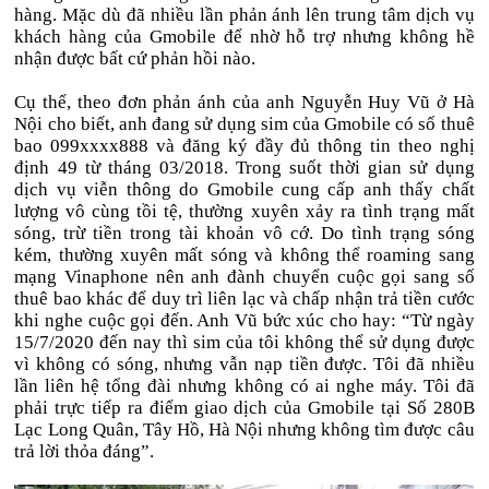
hàng. Mặc dù đã nhiều lần phản ánh lên trung tâm dịch vụ
khách hàng của Gmobile để nhờ hỗ trợ nhưng không hề
nhận được bất cứ phản hồi nào.
Cụ thể, theo đơn phản ánh của anh Nguyễn Huy Vũ ở Hà
Nội cho biết, anh đang sử dụng sim của Gmobile có số thuê
bao 099xxxx888 và đăng ký đầy đủ thông tin theo nghị
định 49 từ tháng 03/2018. Trong suốt thời gian sử dụng
dịch vụ viễn thông do Gmobile cung cấp anh thấy chất
lượng vô cùng tồi tệ, thường xuyên xảy ra tình trạng mất
sóng, trừ tiền trong tài khoản vô cớ. Do tình trạng sóng
kém, thường xuyên mất sóng và không thể roaming sang
mạng Vinaphone nên anh đành chuyển cuộc gọi sang số
thuê bao khác để duy trì liên lạc và chấp nhận trả tiền cước
khi nghe cuộc gọi đến. Anh Vũ bức xúc cho hay: “Từ ngày
15/7/2020 đến nay thì sim của tôi không thể sử dụng được
vì không có sóng, nhưng vẫn nạp tiền được. Tôi đã nhiều
lần liên hệ tổng đài nhưng không có ai nghe máy. Tôi đã
phải trực tiếp ra điểm giao dịch của Gmobile tại Số 280B
Lạc Long Quân, Tây Hồ, Hà Nội nhưng không tìm được câu
trả lời thỏa đáng”.