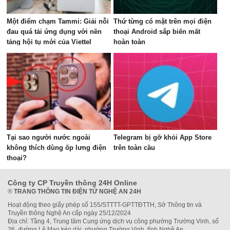
Một điểm chạm Tammi: Giải nỗi
Thứ từng có mặt trên mọi điện
đau quá tải ứng dụng với nền
thoại Android sắp biến mất
tảng hội tụ mới của Viettel
hoàn toàn
Tại sao người nước ngoài
Telegram bị gỡ khỏi App Store
không thích dùng ốp lưng điện
trên toàn cầu
thoại?
Công ty CP Truyền thông 24H Online
®
TRANG THÔNG TIN ĐIỆN TỬ NGHỆ AN 24H
Hoạt động theo giấy phép số 155/STTTT-GPTTĐTTH, Sở Thông tin và
Truyền thông Nghệ An cấp ngày 25/12/2024
Địa chỉ: Tầng 4, Trung tâm Cung ứng dịch vụ công phường Trường Vinh, số
26, đường Lê Mao kéo dài, phường Trường Vinh, tỉnh Nghệ An