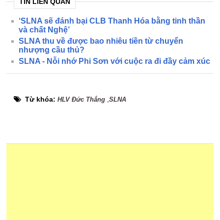
TIN LIÊN QUAN
‘SLNA sẽ đánh bại CLB Thanh Hóa bằng tinh thần
và chất Nghệ’
SLNA thu về được bao nhiêu tiền từ chuyển
nhượng cầu thủ?
SLNA - Nỗi nhớ Phi Sơn với cuộc ra đi đầy cảm xúc
Từ khóa:
,
HLV Đức Thắng
SLNA