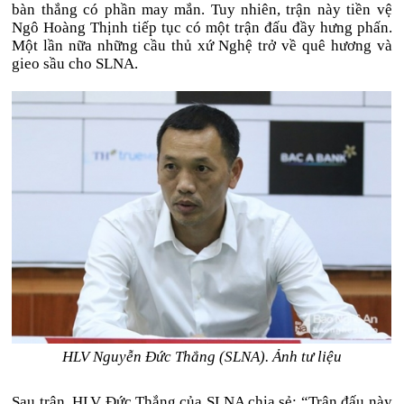
bàn thắng có phần may mắn. Tuy nhiên, trận này tiền vệ
Ngô Hoàng Thịnh tiếp tục có một trận đấu đầy hưng phấn.
Một lần nữa những cầu thủ xứ Nghệ trở về quê hương và
gieo sầu cho SLNA.
HLV Nguyễn Đức Thắng (SLNA). Ảnh tư liệu
Sau trận, HLV Đức Thắng của SLNA chia sẻ: “Trận đấu này