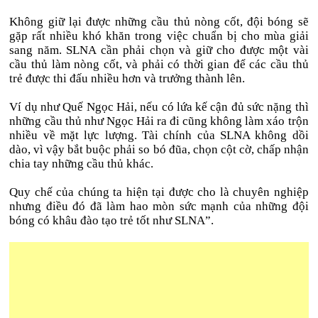
Không giữ lại được những cầu thủ nòng cốt, đội bóng sẽ
gặp rất nhiều khó khăn trong việc chuẩn bị cho mùa giải
sang năm. SLNA cần phải chọn và giữ cho được một vài
cầu thủ làm nòng cốt, và phải có thời gian để các cầu thủ
trẻ được thi đấu nhiều hơn và trưởng thành lên.
Ví dụ như Quế Ngọc Hải, nếu có lứa kế cận đủ sức nặng thì
những cầu thủ như Ngọc Hải ra đi cũng không làm xáo trộn
nhiều về mặt lực lượng. Tài chính của SLNA không dồi
dào, vì vậy bắt buộc phải so bó đũa, chọn cột cờ, chấp nhận
chia tay những cầu thủ khác.
Quy chế của chúng ta hiện tại được cho là chuyên nghiệp
nhưng điều đó đã làm hao mòn sức mạnh của những đội
bóng có khâu đào tạo trẻ tốt như SLNA”.