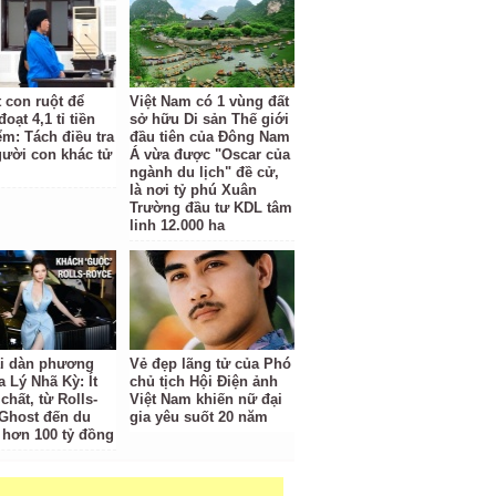
t con ruột để
Việt Nam có 1 vùng đất
oạt 4,1 tỉ tiền
sở hữu Di sản Thế giới
ểm: Tách điều tra
đầu tiên của Đông Nam
gười con khác tử
Á vừa được "Oscar của
ngành du lịch" đề cử,
là nơi tỷ phú Xuân
Trường đầu tư KDL tâm
linh 12.000 ha
ại dàn phương
Vẻ đẹp lãng tử của Phó
a Lý Nhã Kỳ: Ít
chủ tịch Hội Điện ảnh
hất, từ Rolls-
Việt Nam khiến nữ đại
Ghost đến du
gia yêu suốt 20 năm
 hơn 100 tỷ đồng