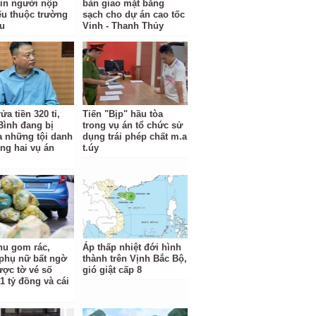
tin người nộp
bàn giao mặt bằng
ếu thuộc trường
sạch cho dự án cao tốc
u
Vinh - Thanh Thủy
ửa tiền 320 tỉ,
Tiến "Bịp" hầu tòa
Bình đang bị
trong vụ án tổ chức sử
ra những tội danh
dụng trái phép chất m.a
ong hai vụ án
t.úy
hu gom rác,
Áp thấp nhiệt đới hình
phụ nữ bất ngờ
thành trên Vịnh Bắc Bộ,
ược tờ vé số
gió giật cấp 8
1 tỷ đồng và cái