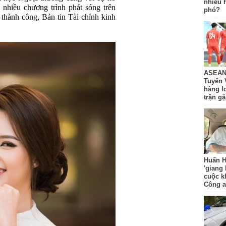
nhiêu 
hiều chương trình phát sóng trên
phó?
hành công, Bản tin Tài chính kinh
ASEAN 
Tuyển 
hàng lo
trận g
Huấn H
'giang
cuộc k
Công 