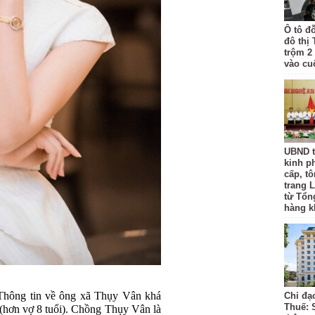
Ô tô đ
đô thị
trộm 2
vào cu
UBND t
kinh p
cấp, tô
trang L
từ Tổn
hàng k
Thông tin về ông xã Thụy Vân khá
Chỉ đạ
Thuế: 
 (hơn vợ 8 tuổi). Chồng Thụy Vân là