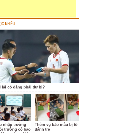
ỌC NHIỀU
Hải có đáng phải dự bị?
p nhập trường
Thêm vụ bảo mẫu bị tố
ỗi trường có bao
đánh trẻ