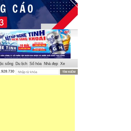
ộc sống
Du lịch
Số hóa
Nhà đẹp
Xe
8.928.730