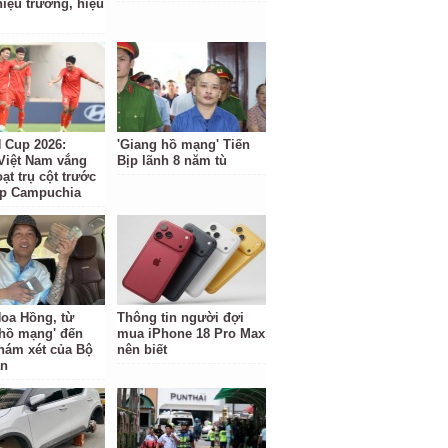
hiệu trưởng, hiệu
Cup 2026:
'Giang hồ mạng' Tiến
Việt Nam vắng
Bịp lãnh 8 năm tù
ạt trụ cột trước
ặp Campuchia
oa Hồng, từ
Thông tin người đợi
 hồ mạng' đến
mua iPhone 18 Pro Max
hám xét của Bộ
nên biết
an