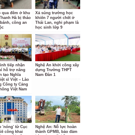
ỗ qua đêm ở khu
Xả súng trường học
 Thanh Hà bị tháo
khiến 7 người chết ở
 bánh, công an
Thái Lan, nghi phạm là
ộc
học sinh lớp 9
ỉnh tiếp nhận
Nghệ An khởi công xây
hí hỗ trợ nâng
dựng Trường THPT
n tạo Nghĩa
Nam Đàn 1
iệt sĩ Việt – Lào
g Công ty Cảng
hông Việt Nam
o 'nóng' từ Cục
Nghệ An: Nỗ lực hoàn
Sẽ công khai
thành GPMB, bảo đảm