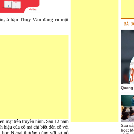
hân, á hậu Thụy Vân đang có một
BÀI Đ
Quang 
en mặt trên truyền hình. Sau 12 năm
Sau sá
h hiệu của cô mà chỉ biết đến cô với
học: M
i học Ngoại thương cùng với sự nỗ