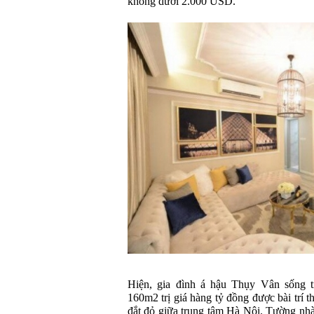
không dưới 2.000 USD.
Hiện, gia đình á hậu Thụy Vân sống t
160m2 trị giá hàng tỷ đồng được bài trí
đắt đỏ giữa trung tâm Hà Nội. Tường nhà