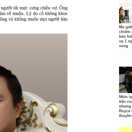
 người rất mực cưng chiều vợ. Ông
 làm về muộn. Lý do cô không khoe
thông và không muốn mọi người bàn
Mẹ giế
chiếm đ
bảo hi
vụ 1 n
vong
Nhìn l
tiện củ
nhưng c
Royce 
thuyền