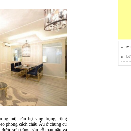
mu
Lê
rong một căn hộ sang trọng, rộng
 theo phong cách châu Âu ở chung cư
 được sơn trắng, sàn gỗ màu nâu và