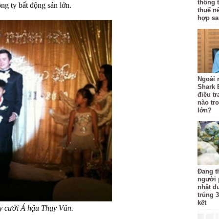
thông 
ng ty bất động sản lớn.
thuế n
hợp sa
Ngoài r
Shark 
điều t
nào tr
lớn?
Đang t
người 
nhặt đ
trúng 3
kết
y cưới Á hậu Thụy Vân.