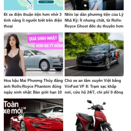
Đi xe điện thuận tiện hơn nhờ 3
Nhìn lại dàn phương tiện của Lý
tính năng ít người biết trên điện
Nhã Kỳ: Ít nhưng chất, từ Rolls-
thoại
Royce Ghost đến du thuyền hơn
100 tỷ đồng
Hoa hậu Mai Phương Thúy đăng
Chủ xe an tâm xuyên Việt bằng
ảnh Rolls-Royce Phantom đúng
VinFast VF 8: Trạm sạc khắp
ngày sinh nhật: Bản giới hạn 10
nơi, cứu hộ 24/7, chi phí 0 đồng
chiếc toàn cầu, giá quy đổi gần
68 tỷ đồng