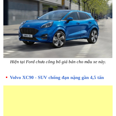
Hiện tại Ford chưa công bố giá bán cho mẫu xe này.
Volvo XC90 - SUV chống đạn nặng gần 4,5 tấn