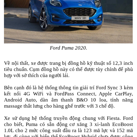
Ford Puma 2020.
Về nội thất, xe được trang bị đồng hồ kỹ thuật số 12,3 inch
tiêu chuẩn. Cụm đồng hồ này có thể được tùy chỉnh để phù
hợp với sở thích của người lái.
Bên cạnh đó là hệ thống thông tin giải trí Ford Sync 3 kèm
kết nối 4G WiFi và FordPass Connect, Apple CarPlay,
Android Auto, dàn âm thanh B&O 10 loa, tính năng
massage thắt lưng cho hàng ghế trước với 3 chế độ.
Xe sử dụng hệ thống truyền động chung với Fiesta. Ford
cho biết, Puma có sẵn động cơ xăng 3 xi-lanh EcoBoost
1.0L cho 2 mức công suất đầu ra là 123 mã lực và 152 mã
lực, đi cùng với biến thể EcoBoost Hybrid chưa được công