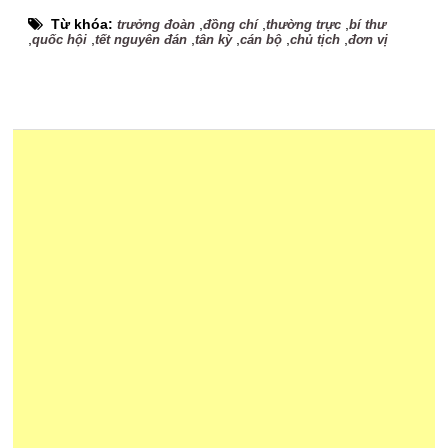
Từ khóa:
,
,
,
trưởng đoàn
đồng chí
thường trực
bí thư
,
,
,
,
,
,
quốc hội
tết nguyên đán
tân kỳ
cán bộ
chủ tịch
đơn vị