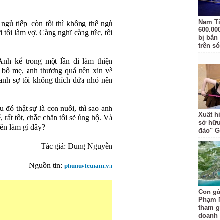
Nam Ti
ngủ tiếp, còn tôi thì không thể ngủ
600.00
i tôi làm vợ. Càng nghĩ càng tức, tôi
bị bắn
trên s
Anh kể trong một lần đi làm thiện
 bố mẹ, anh thương quá nên xin về
anh sợ tôi không thích đứa nhỏ nên
u đó thật sự là con nuôi, thì sao anh
Xuất hi
ế, rất tốt, chắc chắn tôi sẽ ủng hộ. Và
sở hữu
nên làm gì đây?
đảo" 
Tác giả: Dung Nguyễn
Nguồn tin:
phunuvietnam.vn
Con gá
Phạm 
tham gi
doanh 