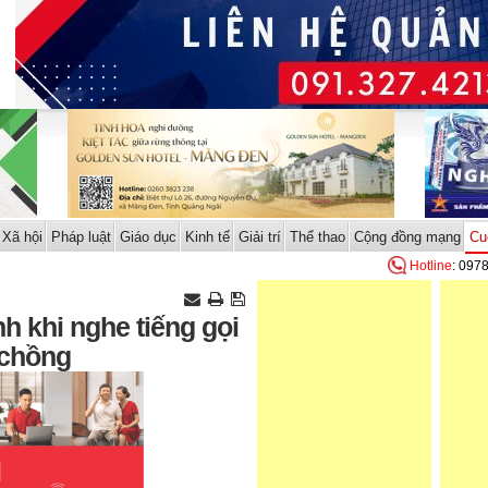
Xã hội
Pháp luật
Giáo dục
Kinh tế
Giải trí
Thể thao
Cộng đồng mạng
Cu
Hotline
: 097
nh khi nghe tiếng gọi
 chồng