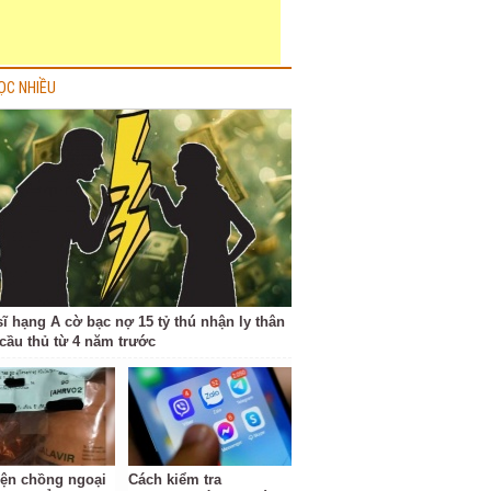
ỌC NHIỀU
sĩ hạng A cờ bạc nợ 15 tỷ thú nhận ly thân
cầu thủ từ 4 năm trước
iện chồng ngoại
Cách kiểm tra