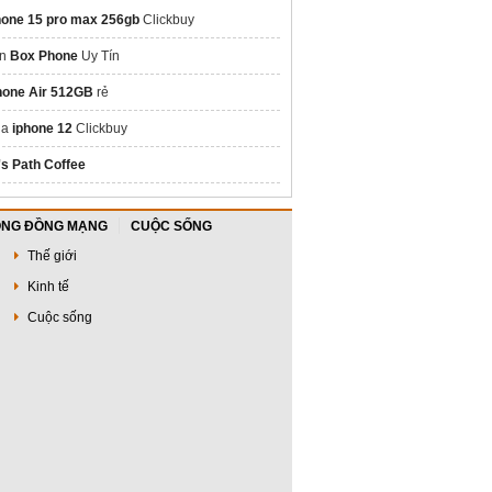
hone 15 pro max 256gb
Clickbuy
án
Box Phone
Uy Tín
hone Air 512GB
rẻ
ua
iphone 12
Clickbuy
's Path Coffee
NG ĐỒNG MẠNG
CUỘC SỐNG
Thế giới
Kinh tế
Cuộc sống