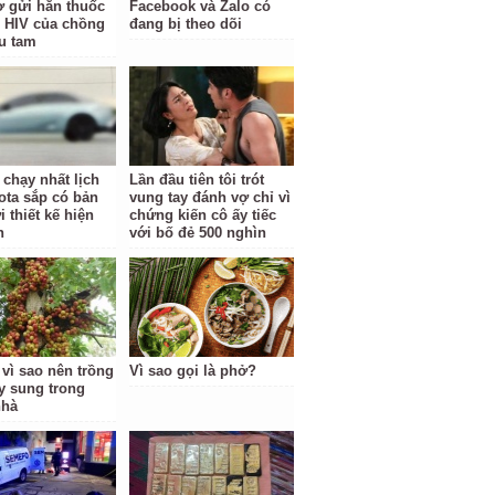
vợ gửi hẳn thuốc
Facebook và Zalo có
rị HIV của chồng
đang bị theo dõi
ểu tam
 chạy nhất lịch
Lần đầu tiên tôi trót
ota sắp có bản
vung tay đánh vợ chỉ vì
 thiết kế hiện
chứng kiến cô ấy tiếc
n
với bố đẻ 500 nghìn
 vì sao nên trồng
Vì sao gọi là phở?
y sung trong
nhà