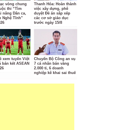
ạc vòng chung
Thanh Hóa: Hoàn thành
uộc thi “Tìm
việc xây dựng, phê
ài năng Dân ca,
duyệt Đề án sắp xếp
m Nghệ Tĩnh”
các cơ sở giáo dục
026
trước ngày 15/8
é xem tuyển Việt
Chuyển Bộ Công an vụ
 bán kết ASEAN
7 cá nhân bán vàng
26
2.000 tỉ, 6 doanh
nghiệp kê khai sai thuế