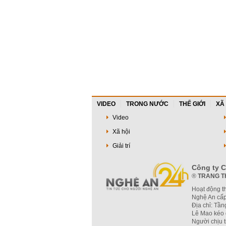
ông bà xách đồ về quê,
ông ngỡ ngàng
tôi sai ở đâu?
VIDEO
TRONG NƯỚC
THẾ GIỚI
XÃ
Video
Xã hội
Giải trí
Công ty C
®
TRANG T
Hoạt động t
Nghệ An cấp
Địa chỉ: Tầ
Lê Mao kéo 
Người chịu 