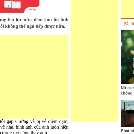
ng lên lúc nửa đêm làm tôi tỉnh
BÀI Đ
tôi không thể ngủ tiếp được nữa.
Nữ ca 
chồng 
 tôi gặp Cường và bị vẻ điềm đạm,
về nhà, hình ảnh của anh luôn hiện
Phát h
mà trong mơ cũng thấy anh.