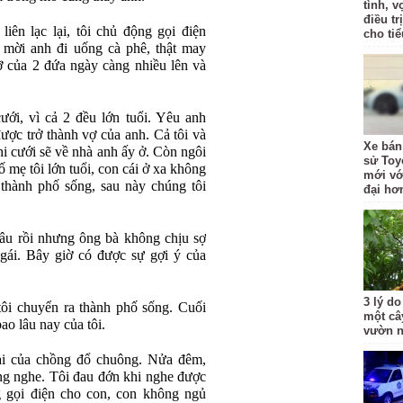
tình, 
điều t
ên lạc lại, tôi chủ động gọi điện
cho ti
i mời anh đi uống cà phê, thật may
 của 2 đứa ngày càng nhiều lên và
ới, vì cả 2 đều lớn tuổi. Yêu anh
ược trở thành vợ của anh. Cả tôi và
Xe bán
i cưới sẽ về nhà anh ấy ở. Còn ngôi
sử Toy
ố mẹ tôi lớn tuổi, con cái ở xa không
mới với
thành phố sống, sau này chúng tôi
đại hơ
âu rồi nhưng ông bà không chịu sợ
ái. Bây giờ có được sự gợi ý của
3 lý do
tôi chuyển ra thành phố sống. Cuối
một câ
o lâu nay của tôi.
vườn 
oại của chồng đổ chuông. Nửa đêm,
lắng nghe. Tôi đau đớn khi nghe được
g gọi điện cho con, con không ngủ