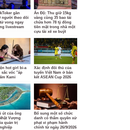
kToker gần
Ấn Độ: Thu giữ 15kg
0 người theo dõi
vàng cùng 35 bao tải
 tử vong ngay
chứa hơn 78 tỷ đồng
óng livestream
tiền mặt trong nhà một
cựu tài xế xe buýt
ện hot girl bi-a
Xác định đối thủ của
 sắc vóc "áp
tuyển Việt Nam ở bán
Gấm Kami
kết ASEAN Cup 2026
i út của ông
Bổ sung một số chức
Nhật Vượng
danh có thẩm quyền xử
a quản trị
phạt vi phạm hành
nghiệp
chính từ ngày 26/9/2026