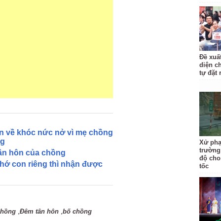
Đề xuấ
diện c
tự đặt 
iện về khóc nức nở vì mẹ chồng
ng
Xử phạ
trường
 tân hôn của chồng
độ cho
nhớ con riêng thì nhận được
tốc
,
,
chồng
Đêm tân hôn
bố chồng