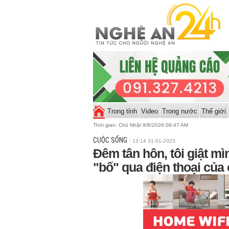
Trong tỉnh
Video
Trong nước
Thế giới
Thời gian:
Chủ Nhật 9/8/2026 09:48 AM
CUỘC SỐNG
13:14 31-01-2023
Đêm tân hôn, tôi giật mì
"bố" qua điện thoại của