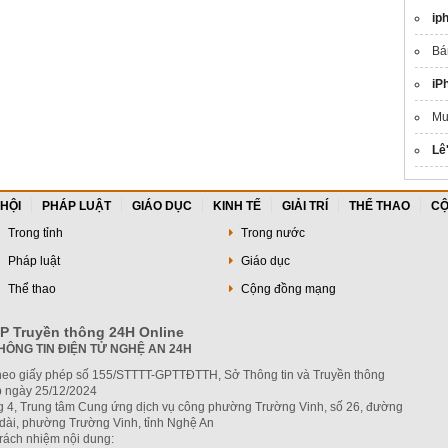
linh hoạt, thu nhập vài
phái mạnh
ip
triệu đồng mỗi tháng
B
iP
M
Lê
 HỘI
PHÁP LUẬT
GIÁO DỤC
KINH TẾ
GIẢI TRÍ
THỂ THAO
CỘ
Trong tỉnh
Trong nước
Pháp luật
Giáo dục
Thể thao
Cộng đồng mạng
P Truyền thông 24H Online
HÔNG TIN ĐIỆN TỬ NGHỆ AN 24H
heo giấy phép số 155/STTTT-GPTTĐTTH, Sở Thông tin và Truyền thông
 ngày 25/12/2024
ng 4, Trung tâm Cung ứng dịch vụ công phường Trường Vinh, số 26, đường
dài, phường Trường Vinh, tỉnh Nghệ An
trách nhiệm nội dung: