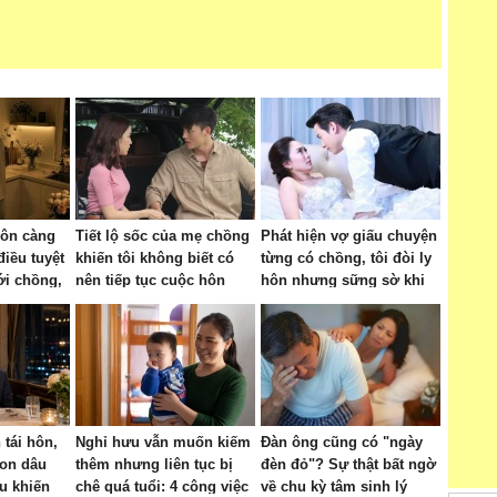
hôn càng
Tiết lộ sốc của mẹ chồng
Phát hiện vợ giấu chuyện
điều tuyệt
khiến tôi không biết có
từng có chồng, tôi đòi ly
ới chồng,
nên tiếp tục cuộc hôn
hôn nhưng sững sờ khi
hao vận
nhân 7 năm nữa hay
nghe mẹ tôi buông câu
nh
không
này
tái hôn,
Nghỉ hưu vẫn muốn kiếm
Đàn ông cũng có "ngày
on dâu
thêm nhưng liên tục bị
đèn đỏ"? Sự thật bất ngờ
ệu khiến
chê quá tuổi: 4 công việc
về chu kỳ tâm sinh lý