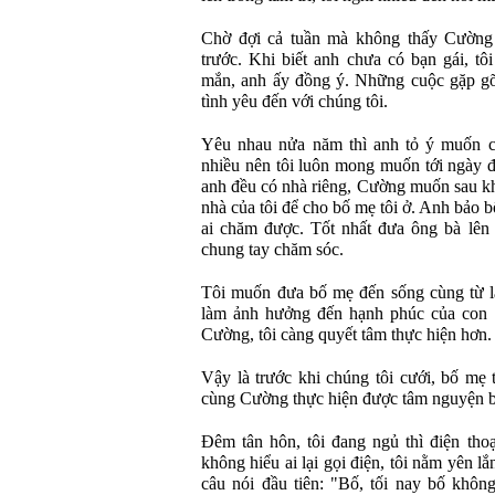
Chờ đợi cả tuần mà không thấy Cường li
trước. Khi biết anh chưa có bạn gái, tô
mắn, anh ấy đồng ý. Những cuộc gặp gỡ
tình yêu đến với chúng tôi.
Yêu nhau nửa năm thì anh tỏ ý muốn cư
nhiều nên tôi luôn mong muốn tới ngày đ
anh đều có nhà riêng, Cường muốn sau kh
nhà của tôi để cho bố mẹ tôi ở. Anh bảo b
ai chăm được. Tốt nhất đưa ông bà lên 
chung tay chăm sóc.
Tôi muốn đưa bố mẹ đến sống cùng từ l
làm ảnh hưởng đến hạnh phúc của con g
Cường, tôi càng quyết tâm thực hiện hơn.
Vậy là trước khi chúng tôi cưới, bố mẹ 
cùng Cường thực hiện được tâm nguyện ba
Đêm tân hôn, tôi đang ngủ thì điện th
không hiểu ai lại gọi điện, tôi nằm yên 
câu nói đầu tiên: "Bố, tối nay bố khôn