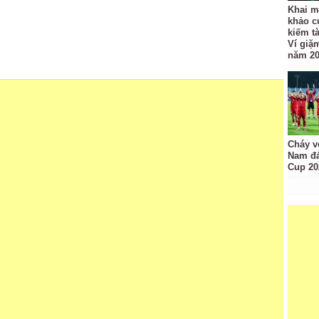
Khai m
khảo c
kiếm t
Ví giặ
năm 2
Cháy v
Nam đá
Cup 20