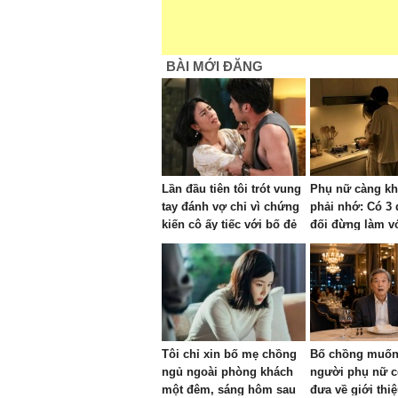
BÀI MỚI ĐĂNG
Lần đầu tiên tôi trót vung
Phụ nữ càng k
tay đánh vợ chỉ vì chứng
phải nhớ: Có 3 
kiến cô ấy tiếc với bố đẻ
đối đừng làm v
500 nghìn
kẻo tự tay làm 
may của gia đì
Tôi chỉ xin bố mẹ chồng
Bố chồng muốn 
ngủ ngoài phòng khách
người phụ nữ c
một đêm, sáng hôm sau
đưa về giới thi