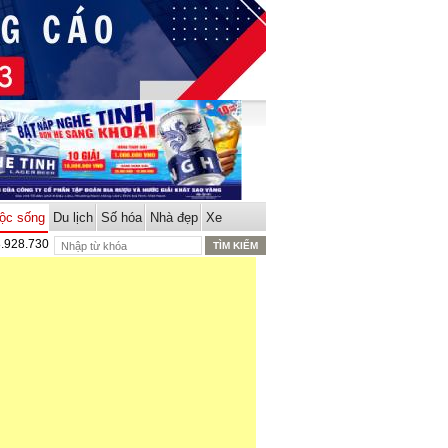
ộc sống
Du lịch
Số hóa
Nhà đẹp
Xe
8.928.730