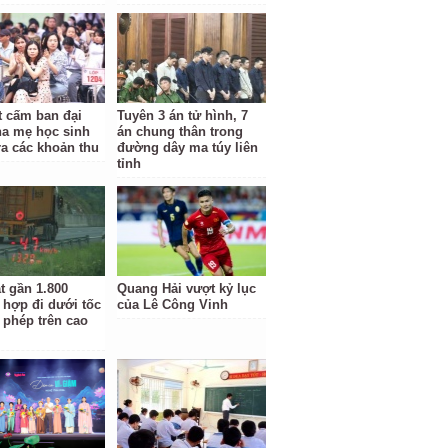
t cấm ban đại
Tuyên 3 án tử hình, 7
ha mẹ học sinh
án chung thân trong
ra các khoản thu
đường dây ma túy liên
tỉnh
t gần 1.800
Quang Hải vượt kỷ lục
 hợp đi dưới tốc
của Lê Công Vinh
 phép trên cao