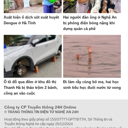
Xuất hiện ổ dịch sốt xuất huyết
Hai người đàn ông ở Nghệ An
Dengue ở Hà Tĩnh
bị phóng điện bỏng nặng khi
dựng quán cà phê
Ô tô đỗ qua đêm ở khu đô thị
Đi làm rẫy cùng bố mẹ, hai học
Thanh Hà bị tháo trộm 2 bánh,
sinh tiểu học đuối nước tử vong
công an vào cuộc
Công ty CP Truyền thông 24H Online
®
TRANG THÔNG TIN ĐIỆN TỬ NGHỆ AN 24H
Hoạt động theo giấy phép số 155/STTTT-GPTTĐTTH, Sở Thông tin và
Truyền thông Nghệ An cấp ngày 25/12/2024