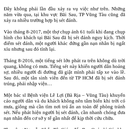
Đây không phải lần đầu xảy ra vụ việc như trên. Những
năm vừa qua, tại khu vực Bãi Sau, TP Vũng Tàu cũng đã
xảy ra nhiều trường hợp bị sét đánh.
Vào tháng 8-2017, một thợ chụp ảnh 61 tuổi khi đang chụp
hình cho khách tại Bãi Sau đã bị sét đánh nguy kịch. Thời
điểm sét đánh, một người khác đứng gần nạn nhân bị ngất
xỉu nhưng sau đó tỉnh lại.
Tháng 8-2016, một tiếng sét lớn phát ra trên không dù trời
quang, không có mưa. Tiếng sét này khiến người dân hoảng
sợ, nhiều người đi đường đã giật mình phải tấp xe vào lề.
Sau đó, một tân sinh viên đến từ TP HCM đã bị sét đánh
trúng, phải nhập viện…
Một bác sĩ Bệnh viện Lê Lợi (Bà Rịa – Vũng Tàu) khuyến
cáo người dân và du khách không nên tắm biển khi trời có
mưa, giông mà cần tìm nơi trú ẩn an toàn để phòng tránh
sét. Nếu phát hiện người bị sét đánh, cần nhanh chóng đưa
nạn nhân đến cơ sở y tế gần nhất để kịp thời cứu chữa.