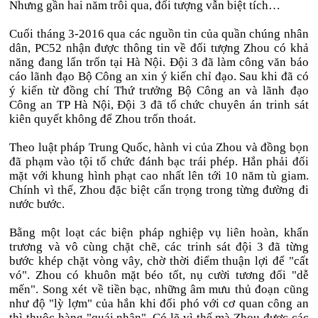
Nhưng gần hai năm trôi qua, đối tượng vẫn biệt tích…
Cuối tháng 3-2016 qua các nguồn tin của quần chúng nhân
dân, PC52 nhận được thông tin về đối tượng Zhou có khả
năng đang lẩn trốn tại Hà Nội. Đội 3 đã làm công văn báo
cáo lãnh đạo Bộ Công an xin ý kiến chỉ đạo. Sau khi đã có
ý kiến từ đồng chí Thứ trưởng Bộ Công an và lãnh đạo
Công an TP Hà Nội, Đội 3 đã tổ chức chuyên án trinh sát
kiên quyết không để Zhou trốn thoát.
Theo luật pháp Trung Quốc, hành vi của Zhou và đồng bọn
đã phạm vào tội tổ chức đánh bạc trái phép. Hắn phải đối
mặt với khung hình phạt cao nhất lên tới 10 năm tù giam.
Chính vì thế, Zhou đặc biệt cẩn trọng trong từng đường đi
nước bước.
Bằng một loạt các biện pháp nghiệp vụ liên hoàn, khẩn
trương và vô cùng chặt chẽ, các trinh sát đội 3 đã từng
bước khép chặt vòng vây, chờ thời điểm thuận lợi để "cất
vó". Zhou có khuôn mặt béo tốt, nụ cười tương đối "dễ
mến". Song xét về tiền bạc, những âm mưu thủ đoạn cũng
như độ "lỳ lợm" của hắn khi đối phó với cơ quan công an
thì thuộc hàng "quái nhân". Có lẽ vì thế mà Zhou được các