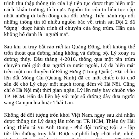
trình thu thập thông tin của Lý tiếp tục được thực hiện một
cách khẩn trương, tích cực. Nguồn tin của ta liên tục cập
nhật những di biến động của đối tượng. Tiến hành ráp nối
những thông tin từ nhiều nguồn báo về, trinh sát Đội 2 đã
"dựng" được hành trình di chuyển của ông trùm. Hắn quả
không hổ danh là "người ma".
Sau khi bị truy bắt ráo riết tại Quảng Đông, biết không thể
trốn thoát qua đường hàng không và đường bộ, Lý xoay ra
đường thủy. Đầu tháng 4-2016, thông qua một tên trùm
chuyên môi giới đưa người ra nước ngoài, Lý đã biến mất
trên một con thuyền từ Đông Hưng (Trung Quốc). Đặt chân
lên đất Móng Cái (Quảng Ninh) đã có một chiếc ô tô chờ
sẵn để chở Lý chạy một mạch trong đêm về Hà Nội. Cũng
chỉ ở Hà Nội một thời gian ngắn, Lý lên máy bay chuồn vào
TP. HCM. Hắn đã liên hệ với một số đường dây đưa người
sang Campuchia hoặc Thái Lan.
Không để đối tượng trốn khỏi Việt Nam, ngay sau khi nhận
được thông tin Lý đang lẩn trốn tại TP. HCM, Thiếu úy Hải
cùng Thiếu tá Vũ Anh Dũng - Phó đội trưởng Đội 2 - lập
tức lên đường truy bắt. Được sự phối hợp chặt chẽ, nhiệt