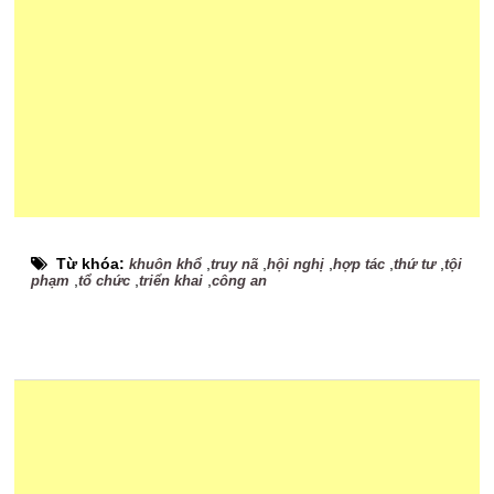
Từ khóa:
,
,
,
,
,
khuôn khổ
truy nã
hội nghị
hợp tác
thứ tư
tội
,
,
,
phạm
tổ chức
triển khai
công an