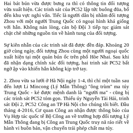
Hai bát bún vừa được bưng ra thì có thông tin đối tượng
vừa xuất hiện. Các trinh sát của PC52 lập tức buông đũa, bổ
đến khu vực nghi vấn. Tiếc là người dân bị nhầm đối tượng
Zhou với một người Trung Quốc có ngoại hình khá giống
với hắn. Không nản lòng, cán bộ Đội 3 tiếp tục giám sát
chặt chẽ những nguồn tin về hành tung của đối tượng.
Sự kiên nhẫn của các trinh sát đã được đền đáp. Khoảng 20
giờ cùng ngày, đối tượng Zhou cùng một người ngoại quốc
xuất hiện tại một quán bún ốc trên phố Hòe Nhai. Sau khi
đã nhận dạng chính xác đối tượng, hai trinh sát PC52 bất
ngờ ập vào khiến hắn không kịp trở tay.
2. Zhou vừa sa lưới ở Hà Nội ngày 1-4, thì chỉ một tuần sau
đến lượt Li Mincong (Lý Mẫn Thông) "ông trùm" ma túy
Trung Quốc - kẻ được mệnh danh là "người ma" - cũng bị
các trinh sát PC52 tóm gọn. Thiếu úy Nguyễn Tài Hải, trinh
sát Đội 2, PC52 Công an TP Hà Nội cho chúng tôi biết. Đầu
tháng 4-2016, Cơ quan Công an nhận được thông báo của
Vụ Hợp tác quốc tế Bộ Công an về trường hợp đối tượng Lý
Mẫn Thông đang bị Công an Trung Quốc truy nã ráo riết về
hành vi buôn bán, vận chuyển trái phép chất ma túy.