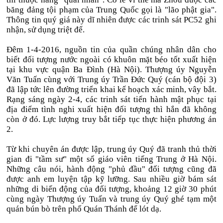
băng đảng tội phạm của Trung Quốc gọi là "lão phật gia".
Thông tin quý giá này dĩ nhiên được các trinh sát PC52 ghi
nhận, sử dụng triệt để.
Đêm 1-4-2016, nguồn tin của quần chúng nhân dân cho
biết đối tượng nước ngoài có khuôn mặt béo tốt xuất hiện
tại khu vực quận Ba Đình (Hà Nội). Thượng úy Nguyễn
Văn Tuấn cùng với Trung úy Trần Đức Quý (cán bộ đội 3)
đã lập tức lên đường triển khai kế hoạch xác minh, vây bắt.
Rạng sáng ngày 2-4, các trinh sát tiến hành mật phục tại
địa điểm tình nghi xuất hiện đối tượng thì hắn đã không
còn ở đó. Lực lượng truy bắt tiếp tục thực hiện phương án
2.
Từ khi chuyên án được lập, trung úy Quý đã tranh thủ thời
gian đi "tầm sư" một số giáo viên tiếng Trung ở Hà Nội.
Những câu nói, hành động "phủ đầu" đối tượng cũng đã
được anh em luyện tập kỹ lưỡng. Sau nhiều giờ bám sát
những di biến động của đối tượng, khoảng 12 giờ 30 phút
cùng ngày Thượng úy Tuấn và trung úy Quý ghé tạm một
quán bún bò trên phố Quán Thánh để lót dạ.