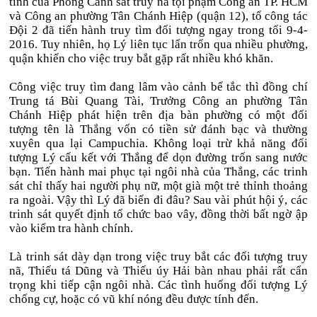
tình của Phòng Cảnh sát truy nã tội phạm Công an TP. HCM
và Công an phường Tân Chánh Hiệp (quận 12), tổ công tác
Đội 2 đã tiến hành truy tìm đối tượng ngay trong tối 9-4-
2016. Tuy nhiên, họ Lý liên tục lẩn trốn qua nhiều phường,
quận khiến cho việc truy bắt gặp rất nhiều khó khăn.
Công việc truy tìm đang lâm vào cảnh bế tắc thì đồng chí
Trung tá Bùi Quang Tài, Trưởng Công an phường Tân
Chánh Hiệp phát hiện trên địa bàn phường có một đối
tượng tên là Thắng vốn có tiền sử đánh bạc và thường
xuyên qua lại Campuchia. Không loại trừ khả năng đối
tượng Lý cấu kết với Thắng để dọn đường trốn sang nước
bạn. Tiến hành mai phục tại ngôi nhà của Thắng, các trinh
sát chỉ thấy hai người phụ nữ, một già một trẻ thỉnh thoảng
ra ngoài. Vậy thì Lý đã biến đi đâu? Sau vài phút hội ý, các
trinh sát quyết định tổ chức bao vây, đồng thời bất ngờ ập
vào kiểm tra hành chính.
Là trinh sát dày dạn trong việc truy bắt các đối tượng truy
nã, Thiếu tá Dũng và Thiếu úy Hải bàn nhau phải rất cẩn
trọng khi tiếp cận ngôi nhà. Các tình huống đối tượng Lý
chống cự, hoặc có vũ khí nóng đều được tính đến.