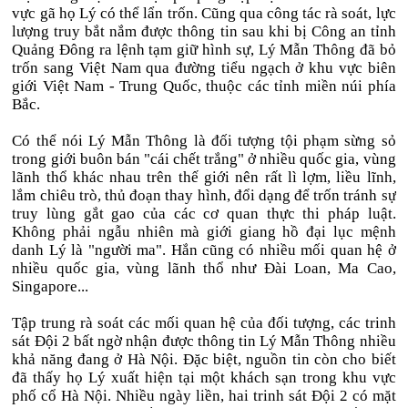
vực gã họ Lý có thể lẩn trốn. Cũng qua công tác rà soát, lực
lượng truy bắt nắm được thông tin sau khi bị Công an tỉnh
Quảng Đông ra lệnh tạm giữ hình sự, Lý Mẫn Thông đã bỏ
trốn sang Việt Nam qua đường tiểu ngạch ở khu vực biên
giới Việt Nam - Trung Quốc, thuộc các tỉnh miền núi phía
Bắc.
Có thể nói Lý Mẫn Thông là đối tượng tội phạm sừng sỏ
trong giới buôn bán "cái chết trắng" ở nhiều quốc gia, vùng
lãnh thổ khác nhau trên thế giới nên rất lì lợm, liều lĩnh,
lắm chiêu trò, thủ đoạn thay hình, đổi dạng để trốn tránh sự
truy lùng gắt gao của các cơ quan thực thi pháp luật.
Không phải ngẫu nhiên mà giới giang hồ đại lục mệnh
danh Lý là "người ma". Hắn cũng có nhiều mối quan hệ ở
nhiều quốc gia, vùng lãnh thổ như Đài Loan, Ma Cao,
Singapore...
Tập trung rà soát các mối quan hệ của đối tượng, các trinh
sát Đội 2 bất ngờ nhận được thông tin Lý Mẫn Thông nhiều
khả năng đang ở Hà Nội. Đặc biệt, nguồn tin còn cho biết
đã thấy họ Lý xuất hiện tại một khách sạn trong khu vực
phố cổ Hà Nội. Nhiều ngày liền, hai trinh sát Đội 2 có mặt