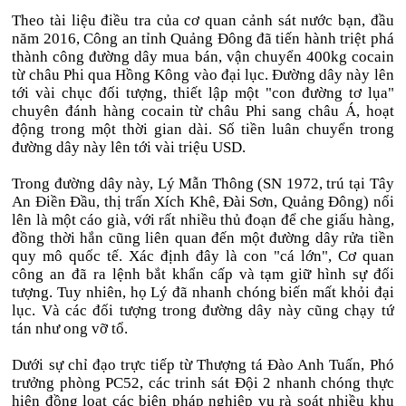
Theo tài liệu điều tra của cơ quan cảnh sát nước bạn, đầu
năm 2016, Công an tỉnh Quảng Đông đã tiến hành triệt phá
thành công đường dây mua bán, vận chuyển 400kg cocain
từ châu Phi qua Hồng Kông vào đại lục. Đường dây này lên
tới vài chục đối tượng, thiết lập một "con đường tơ lụa"
chuyên đánh hàng cocain từ châu Phi sang châu Á, hoạt
động trong một thời gian dài. Số tiền luân chuyển trong
đường dây này lên tới vài triệu USD.
Trong đường dây này, Lý Mẫn Thông (SN 1972, trú tại Tây
An Điền Đầu, thị trấn Xích Khê, Đài Sơn, Quảng Đông) nổi
lên là một cáo già, với rất nhiều thủ đoạn để che giấu hàng,
đồng thời hắn cũng liên quan đến một đường dây rửa tiền
quy mô quốc tế. Xác định đây là con "cá lớn", Cơ quan
công an đã ra lệnh bắt khẩn cấp và tạm giữ hình sự đối
tượng. Tuy nhiên, họ Lý đã nhanh chóng biến mất khỏi đại
lục. Và các đối tượng trong đường dây này cũng chạy tứ
tán như ong vỡ tổ.
Dưới sự chỉ đạo trực tiếp từ Thượng tá Đào Anh Tuấn, Phó
trưởng phòng PC52, các trinh sát Đội 2 nhanh chóng thực
hiện đồng loạt các biện pháp nghiệp vụ rà soát nhiều khu