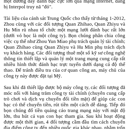
một đường dây đánh bạc cực lớn qua mạng Internet, đang
bị Interpol truy nã "đỏ".
Tài liệu của cảnh sát Trung Quốc cho thấy từ tháng 1-2012,
Zhou cùng với các đối tượng Quan Zhihao, Quan Zhiyu và
Hu Min rủ nhau tổ chức một mạng lưới đánh bạc rất lớn
(dưới vỏ bọc là một công ty). Bọn chúng phân chia công
việc cụ thể như Zhou Yun Miao phụ trách quản lý tài chính;
Quan Zhihao cùng Quan Zhiyu và Hu Min phụ trách dịch
vụ khách hàng. Các đối tượng thuê một số kỹ sư công nghệ
thông tin thiết lập và quản lý một trang mạng cung cấp rất
nhiều hình thức đánh bạc trực tuyến dưới dạng cá độ thể
thao. Để tránh điều tra của cơ quan công an, máy chủ của
công ty này được đặt tại Mỹ.
Sau khi đã thiết lập được bộ máy công ty, các đối tượng đã
móc nối với hàng trăm công ty tài chính (chuyên cung cấp
trò chơi và dịch vụ chuyển đổi tiền mặt) để giúp các con
bạc có thể chuyển tiền, rút tiền một cách dễ dàng. Tiếp đó
bọn chúng đổ tiền quảng cáo trang mạng này với mật độ
lớn, thu hút cả vạn con bạc tham gia. Sau khi hoạt động
được một thời gian, 4 đối tượng cầm đầu tìm cách chuyển
địa điểm công ty đến nhiều quốc gia khác nhau, nhằm trốn