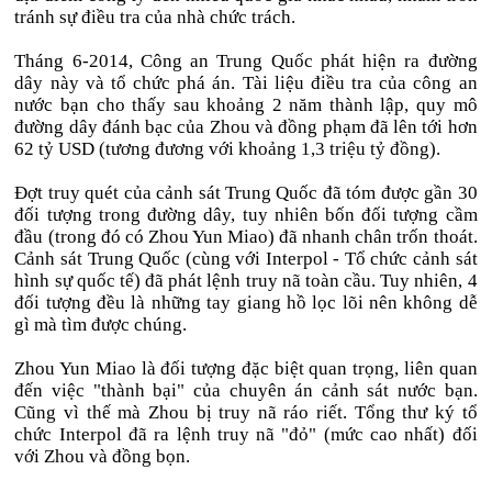
tránh sự điều tra của nhà chức trách.
Tháng 6-2014, Công an Trung Quốc phát hiện ra đường
dây này và tổ chức phá án. Tài liệu điều tra của công an
nước bạn cho thấy sau khoảng 2 năm thành lập, quy mô
đường dây đánh bạc của Zhou và đồng phạm đã lên tới hơn
62 tỷ USD (tương đương với khoảng 1,3 triệu tỷ đồng).
Đợt truy quét của cảnh sát Trung Quốc đã tóm được gần 30
đối tượng trong đường dây, tuy nhiên bốn đối tượng cầm
đầu (trong đó có Zhou Yun Miao) đã nhanh chân trốn thoát.
Cảnh sát Trung Quốc (cùng với Interpol - Tổ chức cảnh sát
hình sự quốc tế) đã phát lệnh truy nã toàn cầu. Tuy nhiên, 4
đối tượng đều là những tay giang hồ lọc lõi nên không dễ
gì mà tìm được chúng.
Zhou Yun Miao là đối tượng đặc biệt quan trọng, liên quan
đến việc "thành bại" của chuyên án cảnh sát nước bạn.
Cũng vì thế mà Zhou bị truy nã ráo riết. Tổng thư ký tổ
chức Interpol đã ra lệnh truy nã "đỏ" (mức cao nhất) đối
với Zhou và đồng bọn.