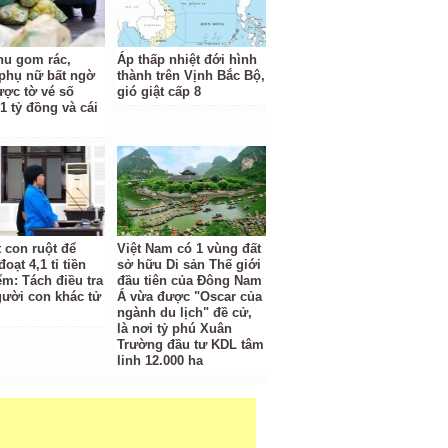
hu gom rác,
Áp thấp nhiệt đới hình
phụ nữ bất ngờ
thành trên Vịnh Bắc Bộ,
ược tờ vé số
gió giật cấp 8
1 tỷ đồng và cái
t con ruột để
Việt Nam có 1 vùng đất
oạt 4,1 tỉ tiền
sở hữu Di sản Thế giới
ểm: Tách điều tra
đầu tiên của Đông Nam
gười con khác tử
Á vừa được "Oscar của
ngành du lịch" đề cử,
là nơi tỷ phú Xuân
Trường đầu tư KDL tâm
linh 12.000 ha