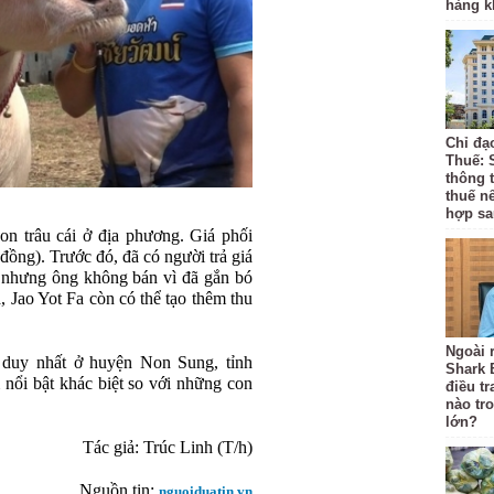
hàng k
Chỉ đạ
Thuế: 
thông 
thuế n
hợp sa
on trâu cái ở địa phương. Giá phối
 đồng). Trước đó, đã có người trả giá
Fa nhưng ông không bán vì đã gắn bó
, Jao Yot Fa còn có thể tạo thêm thu
Ngoài r
 duy nhất ở huyện Non Sung, tỉnh
Shark 
nổi bật khác biệt so với những con
điều t
nào tr
lớn?
Tác giả: Trúc Linh (T/h)
Nguồn tin:
nguoiduatin.vn