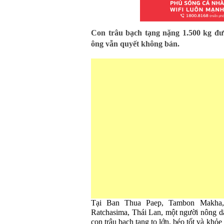
Con trâu bạch tạng nặng 1.500 kg đượ
ông vẫn quyết không bán.
Tại Ban Thua Paep, Tambon Makha,
Ratchasima, Thái Lan, một người nông d
con trâu bạch tạng to lớn, béo tốt và khỏ