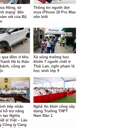
oa Hồng, từ
Thông tin người đợi
 hồ mạng' đến
mua iPhone 18 Pro Max
hám xét của Bộ
nên biết
an
ỗ qua đêm ở khu
Xả súng trường học
 Thanh Hà bị tháo
khiến 7 người chết ở
 bánh, công an
Thái Lan, nghi phạm là
ộc
học sinh lớp 9
ỉnh tiếp nhận
Nghệ An khởi công xây
hí hỗ trợ nâng
dựng Trường THPT
n tạo Nghĩa
Nam Đàn 1
iệt sĩ Việt – Lào
g Công ty Cảng