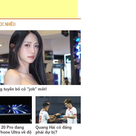
ỌC NHIỀU
g tuyên bố có "job" mới!
 20 Pro đang
Quang Hải có đáng
Phone Ultra về độ
phải dự bị?