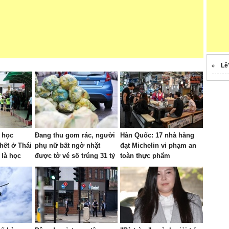
Lê
 học
Đang thu gom rác, người
Hàn Quốc: 17 nhà hàng
hết ở Thái
phụ nữ bất ngờ nhặt
đạt Michelin vi phạm an
 là học
được tờ vé số trúng 31 tỷ
toàn thực phẩm
đồng và cái kết