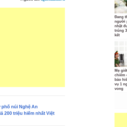
Đang t
người 
nhặt đ
trúng 3
kết
Mẹ giế
chiếm đ
bảo hi
vụ 1 n
vong
ở phố núi Nghệ An
á 200 triệu hiếm nhất Việt