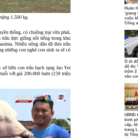
Huấn H
'giang
 nặng 1.500 kg
.
cuộc k
Công 
ruyền thống, có chuồng trại vừa phải,
 trâu đực giống nổi tiếng trong khu
asima. Nhiều nông dân đã đưa trâu
ọng những con nghé con sinh ra sẽ có
Ô tô đ
đô thị
 sở hữu con trâu bạch tạng Jao Yot
trộm 2
tuổi với giá 200.000 baht (159 triệu
vào cu
UBND t
kinh p
cấp, tô
trang L
từ Tổn