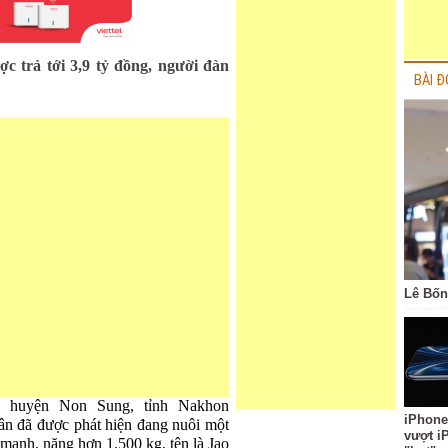
c trả tới 3,9 tỷ đồng, người đàn
BÀI Đ
Lê Bốn
 huyện Non Sung, tỉnh Nakhon
iPhone
ân đã được phát hiện đang nuôi một
vượt i
e mạnh, nặng hơn 1.500 kg, tên là Jao