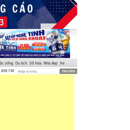
ộc sống
Du lịch
Số hóa
Nhà đẹp
Xe
8.928.730