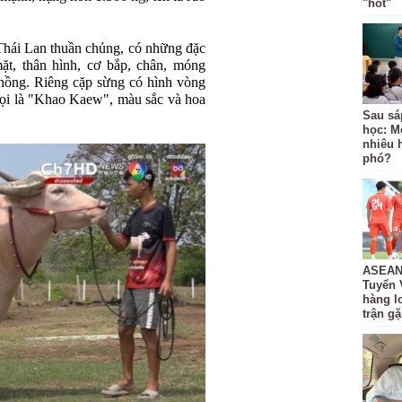
"hot"
Thái Lan thuần chủng, có những đặc
ặt, thân hình, cơ bắp, chân, móng
 hồng. Riêng cặp sừng có hình vòng
gọi là "Khao Kaew", màu sắc và hoa
Sau sá
học: M
nhiêu 
phó?
ASEAN 
Tuyển 
hàng lo
trận g