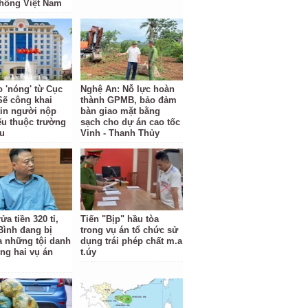
hông Việt Nam
o 'nóng' từ Cục
Nghệ An: Nỗ lực hoàn
Sẽ công khai
thành GPMB, bảo đảm
tin người nộp
bàn giao mặt bằng
ếu thuộc trường
sạch cho dự án cao tốc
u
Vinh - Thanh Thủy
ửa tiền 320 tỉ,
Tiến "Bịp" hầu tòa
Bình đang bị
trong vụ án tổ chức sử
ra những tội danh
dụng trái phép chất m.a
ong hai vụ án
t.úy