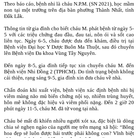
Theo báo cáo, bệnh nhi là cháu N.P.M. (SN 2021), học mầm
non tại một trường trên địa bàn phường Thành Nhất, tỉnh
Đắk Lắk.
Thông tin từ gia đình cho biết cháu M. phát bệnh từ ngày 5-
5 với các triệu chứng đau đầu, đau tai, nôn ói và sốt cao
liên tục. Ngày 6-5, cháu được đưa đến khám, điều trị tại
Bệnh viện Đại học Y Dược Buôn Ma Thuột, sau đó chuyển
lên Bệnh viện Đa khoa Vùng Tây Nguyên.
Đến ngày 8-5, gia đình tiếp tục xin chuyển cháu M. đến
Bệnh viện Nhi Đồng 2 (TPHCM). Do tình trạng bệnh không
cải thiện, rạng sáng 9-5, gia đình xin đưa cháu về nhà.
Chẩn đoán khi xuất viện, bệnh viện xác định bệnh nhi bị
viêm màng não mủ biến chứng nội sọ, nhiễm trùng huyết,
hôn mê không đặc hiệu và viêm phổi nặng. Đến 2 giờ 20
phút ngày 11-5, cháu M. đã tử vong tại nhà.
Cháu bé mất đi khiến nhiều người xót xa, đặc biệt là dòng
chia sẻ nghẹn ngào của người mẹ trên mạng xã hội: “Bông
hoa đẹp sẽ luôn được hái trước phải không con? Vĩnh biệt