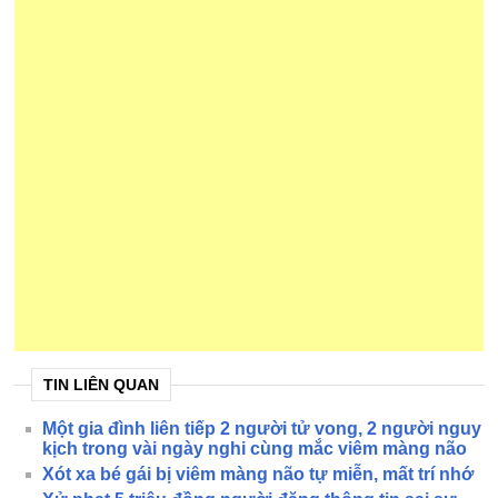
TIN LIÊN QUAN
Một gia đình liên tiếp 2 người tử vong, 2 người nguy
kịch trong vài ngày nghi cùng mắc viêm màng não
Xót xa bé gái bị viêm màng não tự miễn, mất trí nhớ