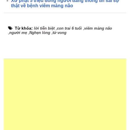
Xử phạt 5 triệu đồng người đăng thông tin sai sự
thật về bệnh viêm màng não
Từ khóa:
,
,
lời tiễn biệt
con trai 6 tuổi
viêm màng não
,
,
,
người mẹ
Nghẹn lòng
tử vong