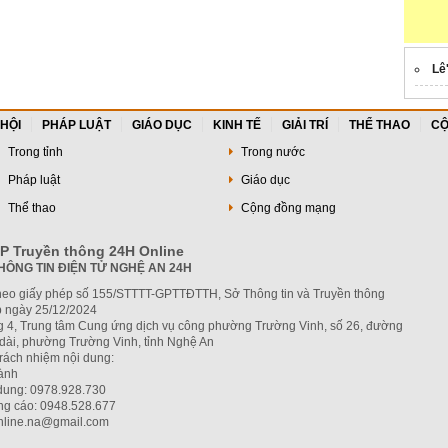
Lê
 HỘI
PHÁP LUẬT
GIÁO DỤC
KINH TẾ
GIẢI TRÍ
THỂ THAO
CỘ
Trong tỉnh
Trong nước
Pháp luật
Giáo dục
Thể thao
Cộng đồng mạng
P Truyền thông 24H Online
HÔNG TIN ĐIỆN TỬ NGHỆ AN 24H
heo giấy phép số 155/STTTT-GPTTĐTTH, Sở Thông tin và Truyền thông
 ngày 25/12/2024
ng 4, Trung tâm Cung ứng dịch vụ công phường Trường Vinh, số 26, đường
dài, phường Trường Vinh, tỉnh Nghệ An
trách nhiệm nội dung:
hành
 dung: 0978.928.730
ng cáo: 0948.528.677
nline.na@gmail.com