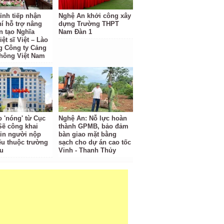
ỉnh tiếp nhận
Nghệ An khởi công xây
hí hỗ trợ nâng
dựng Trường THPT
n tạo Nghĩa
Nam Đàn 1
iệt sĩ Việt – Lào
g Công ty Cảng
hông Việt Nam
o 'nóng' từ Cục
Nghệ An: Nỗ lực hoàn
Sẽ công khai
thành GPMB, bảo đảm
tin người nộp
bàn giao mặt bằng
ếu thuộc trường
sạch cho dự án cao tốc
u
Vinh - Thanh Thủy