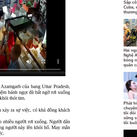
Sập côn
Cuba, 
thươn
Hai ng
Nghệ A
bỏng n
quán c
n Azamgarh của bang Uttar Pradesh,
iệm bánh ngọt đã bất ngờ rơi xuống
hỏi thót tim.
Phát h
chuyện
m xảy ra sự việc, có khá đông khách
tôi đò
sững s
ến nhiều người rơi xuống. Người dân
tôi bu
ng người này lên khỏi hố. May mắn
ệc.