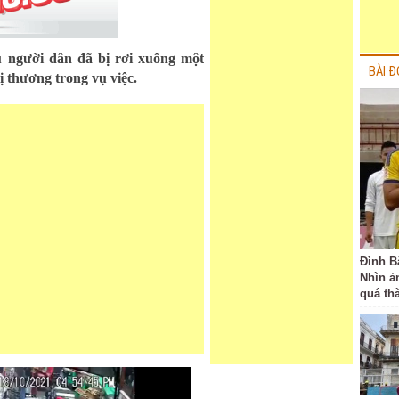
 người dân đã bị rơi xuống một
BÀI Đ
ị thương trong vụ việc.
Đình B
Nhìn ả
quá th