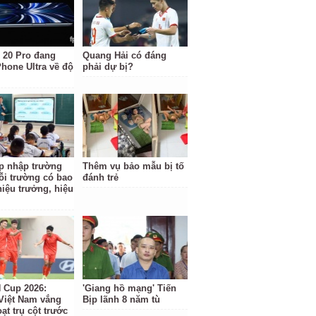
 20 Pro đang
Quang Hải có đáng
Phone Ultra về độ
phải dự bị?
p nhập trường
Thêm vụ bảo mẫu bị tố
ỗi trường có bao
đánh trẻ
hiệu trưởng, hiệu
Cup 2026:
'Giang hồ mạng' Tiến
Việt Nam vắng
Bịp lãnh 8 năm tù
ạt trụ cột trước