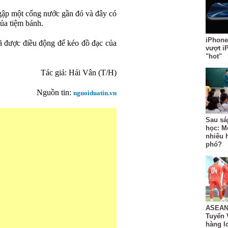
gập một cống nước gần đó và đây có
của tiệm bánh.
iPhone
ã được điều động để kéo đồ đạc của
vượt i
"hot"
Tác giả: Hải Vân (T/H)
Nguồn tin:
nguoiduatin.vn
Sau sá
học: M
nhiêu 
phó?
ASEAN 
Tuyển 
hàng lo