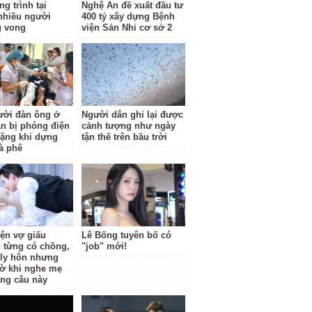
g trình tại
Nghệ An đề xuất đầu tư
nhiều người
400 tỷ xây dựng Bệnh
g vong
viện Sản Nhi cơ sở 2
ười đàn ông ở
Người dân ghi lại được
n bị phóng điện
cảnh tượng như ngày
ặng khi dựng
tận thế trên bầu trời
à phê
iện vợ giấu
Lê Bống tuyên bố có
 từng có chồng,
"job" mới!
i ly hôn nhưng
ờ khi nghe mẹ
ông câu này