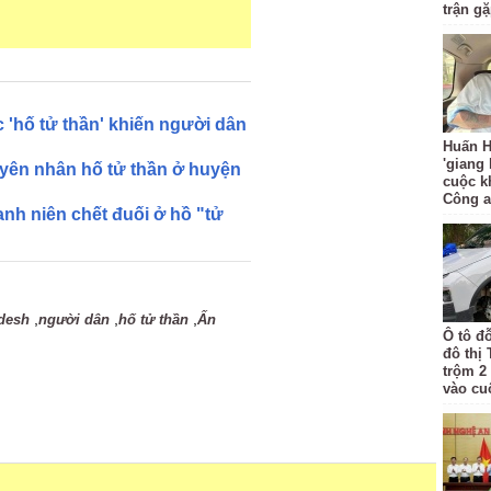
trận g
c 'hố tử thần' khiến người dân
Huấn H
'giang
yên nhân hố tử thần ở huyện
cuộc k
Công 
hanh niên chết đuối ở hồ "tử
,
,
,
adesh
người dân
hố tử thần
Ấn
Ô tô đ
đô thị
trộm 2
vào cu