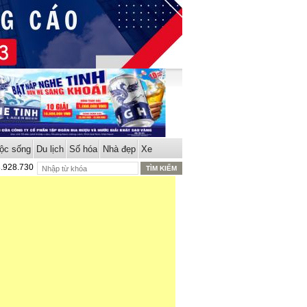
ộc sống
Du lịch
Số hóa
Nhà đẹp
Xe
8.928.730