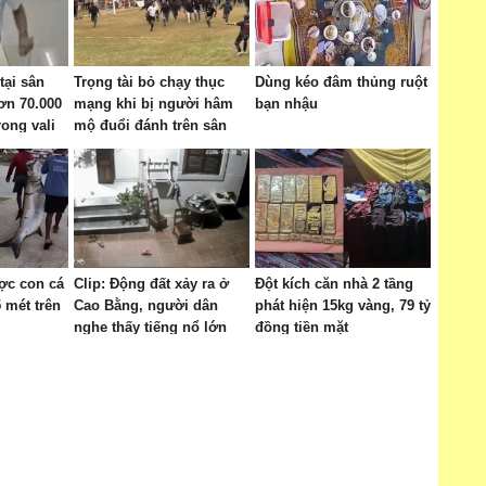
tại sân
Trọng tài bỏ chạy thục
Dùng kéo đâm thủng ruột
ơn 70.000
mạng khi bị người hâm
bạn nhậu
rong vali
mộ đuổi đánh trên sân
ợc con cá
Clip: Động đất xảy ra ở
Đột kích căn nhà 2 tầng
5 mét trên
Cao Bằng, người dân
phát hiện 15kg vàng, 79 tỷ
nghe thấy tiếng nổ lớn
đồng tiền mặt
kèm rung lắc