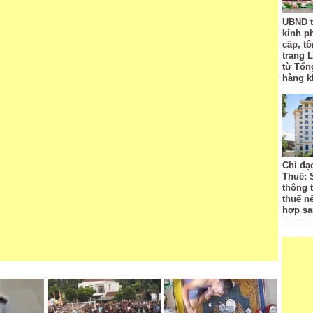
UBND t
kinh p
cấp, tô
trang L
từ Tổn
hàng k
Chỉ đạ
Thuế: 
thông 
thuế n
hợp sa