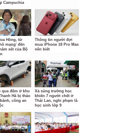
ặp Campuchia
oa Hồng, từ
Thông tin người đợi
 hồ mạng' đến
mua iPhone 18 Pro Max
hám xét của Bộ
nên biết
an
ỗ qua đêm ở khu
Xả súng trường học
 Thanh Hà bị tháo
khiến 7 người chết ở
 bánh, công an
Thái Lan, nghi phạm là
ộc
học sinh lớp 9