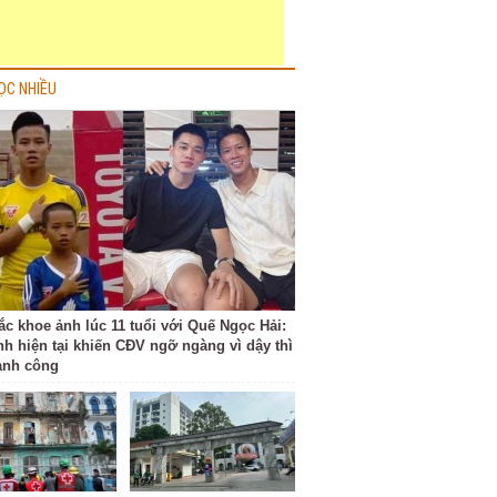
ỌC NHIỀU
ắc khoe ảnh lúc 11 tuổi với Quế Ngọc Hải:
nh hiện tại khiến CĐV ngỡ ngàng vì dậy thì
ành công