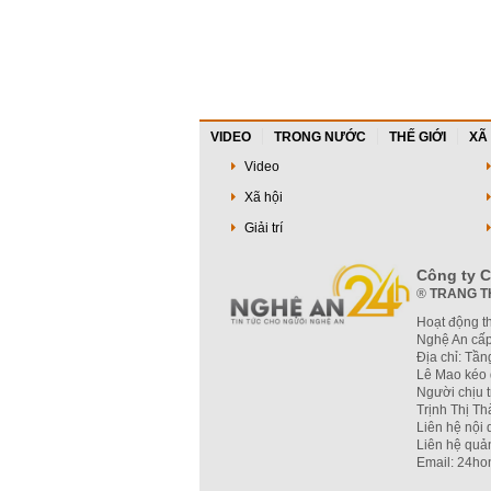
VIDEO
TRONG NƯỚC
THẾ GIỚI
XÃ
Video
Xã hội
Giải trí
Công ty C
®
TRANG T
Hoạt động t
Nghệ An cấp
Địa chỉ: Tầ
Lê Mao kéo 
Người chịu 
Trịnh Thị T
Liên hệ nội
Liên hệ quả
Email: 24ho