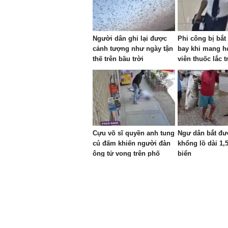
Người dân ghi lại được
Phi công bị bắt 
cảnh tượng như ngày tận
bay khi mang h
thế trên bầu trời
viên thuốc lắc t
Cựu võ sĩ quyền anh tung
Ngư dân bắt đư
cú đấm khiến người đàn
khổng lồ dài 1,
ông tử vong trên phố
biển