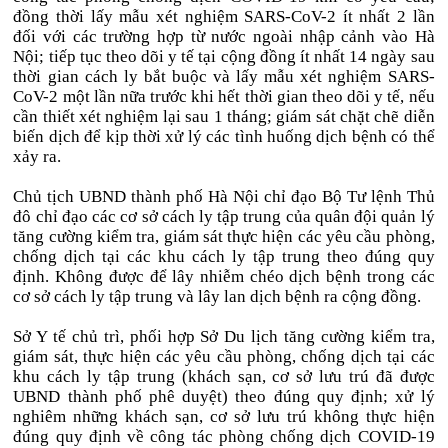
đồng thời lấy mẫu xét nghiệm SARS-CoV-2 ít nhất 2 lần
đối với các trường hợp từ nước ngoài nhập cảnh vào Hà
Nội; tiếp tục theo dõi y tế tại cộng đồng ít nhất 14 ngày sau
thời gian cách ly bắt buộc và lấy mẫu xét nghiệm SARS-
CoV-2 một lần nữa trước khi hết thời gian theo dõi y tế, nếu
cần thiết xét nghiệm lại sau 1 tháng; giám sát chặt chẽ diễn
biến dịch để kịp thời xử lý các tình huống dịch bệnh có thể
xảy ra.
Chủ tịch UBND thành phố Hà Nội chỉ đạo Bộ Tư lệnh Thủ
đô chỉ đạo các cơ sở cách ly tập trung của quân đội quản lý
tăng cường kiểm tra, giám sát thực hiện các yêu cầu phòng,
chống dịch tại các khu cách ly tập trung theo đúng quy
định. Không được để lây nhiễm chéo dịch bệnh trong các
cơ sở cách ly tập trung và lây lan dịch bệnh ra cộng đồng.
Sở Y tế chủ trì, phối hợp Sở Du lịch tăng cường kiểm tra,
giám sát, thực hiện các yêu cầu phòng, chống dịch tại các
khu cách ly tập trung (khách sạn, cơ sở lưu trú đã được
UBND thành phố phê duyệt) theo đúng quy định; xử lý
nghiêm những khách sạn, cơ sở lưu trú không thực hiện
đúng quy định về công tác phòng chống dịch COVID-19