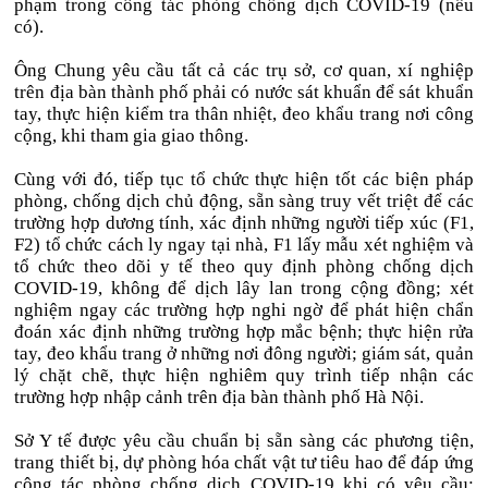
phạm trong công tác phòng chống dịch COVID-19 (nếu
có).
Ông Chung yêu cầu tất cả các trụ sở, cơ quan, xí nghiệp
trên địa bàn thành phố phải có nước sát khuẩn để sát khuẩn
tay, thực hiện kiểm tra thân nhiệt, đeo khẩu trang nơi công
cộng, khi tham gia giao thông.
Cùng với đó, tiếp tục tổ chức thực hiện tốt các biện pháp
phòng, chống dịch chủ động, sẵn sàng truy vết triệt để các
trường hợp dương tính, xác định những người tiếp xúc (F1,
F2) tổ chức cách ly ngay tại nhà, F1 lấy mẫu xét nghiệm và
tổ chức theo dõi y tế theo quy định phòng chống dịch
COVID-19, không để dịch lây lan trong cộng đồng; xét
nghiệm ngay các trường hợp nghi ngờ để phát hiện chẩn
đoán xác định những trường hợp mắc bệnh; thực hiện rửa
tay, đeo khẩu trang ở những nơi đông người; giám sát, quản
lý chặt chẽ, thực hiện nghiêm quy trình tiếp nhận các
trường hợp nhập cảnh trên địa bàn thành phố Hà Nội.
Sở Y tế được yêu cầu chuẩn bị sẵn sàng các phương tiện,
trang thiết bị, dự phòng hóa chất vật tư tiêu hao để đáp ứng
công tác phòng chống dịch COVID-19 khi có yêu cầu;