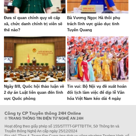
Đưa sĩ quan chính quy về cấp
Bà Vương Ngọc Hà thôi phụ
xã, chức danh chính trị viên sẽ
trách lĩnh vực giáo dục tỉnh
thế nào?
Tuyên Quang
Ngày 8/8, Quốc hội thảo luận về
Tin vui: Bộ Nội vụ đề xuất hoán
2 dự án Luật liên quan đến lĩnh
đổi lịch làm việc để dịp lễ Văn
vực Quốc phòng
hóa Việt Nam kéo dài 4 ngày
Công ty CP Truyền thông 24H Online
®
TRANG THÔNG TIN ĐIỆN TỬ NGHỆ AN 24H
Hoạt động theo giấy phép số 155/STTTT-GPTTĐTTH, Sở Thông tin và
Truyền thông Nghệ An cấp ngày 25/12/2024