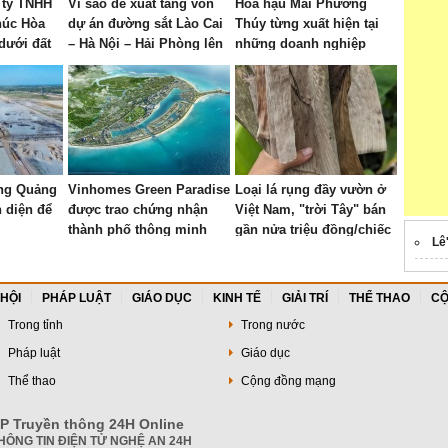
 ty TNHH
Vì sao đề xuất tăng vốn
Hoa hậu Mai Phương
húc Hòa
dự án đường sắt Lào Cai
Thúy từng xuất hiện tại
dưới đất
– Hà Nội – Hải Phòng lên
những doanh nghiệp
uôi tập
gần 290.000 tỷ đồng?
nào?
úc Lộc
ng Quảng
Vinhomes Green Paradise
Loại lá rụng đầy vườn ở
n diện để
được trao chứng nhận
Việt Nam, "trời Tây" bán
thành phố thông minh
gần nửa triệu đồng/chiếc
Lê
dựa trên tiêu chuẩn toàn
vẫn có người mua
cầu 37122
 HỘI
PHÁP LUẬT
GIÁO DỤC
KINH TẾ
GIẢI TRÍ
THỂ THAO
CỘ
Trong tỉnh
Trong nước
Pháp luật
Giáo dục
Thể thao
Cộng đồng mạng
P Truyền thông 24H Online
HÔNG TIN ĐIỆN TỬ NGHỆ AN 24H