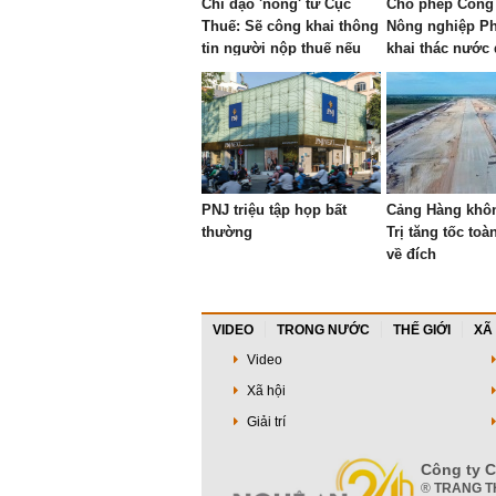
Chỉ đạo 'nóng' từ Cục
Cho phép Công
Thuế: Sẽ công khai thông
Nông nghiệp P
tin người nộp thuế nếu
khai thác nước 
thuộc trường hợp sau
phục vụ chăn n
trung tại xã Ph
PNJ triệu tập họp bất
Cảng Hàng khô
thường
Trị tăng tốc toà
về đích
VIDEO
TRONG NƯỚC
THẾ GIỚI
XÃ
Video
Xã hội
Giải trí
Công ty C
®
TRANG T