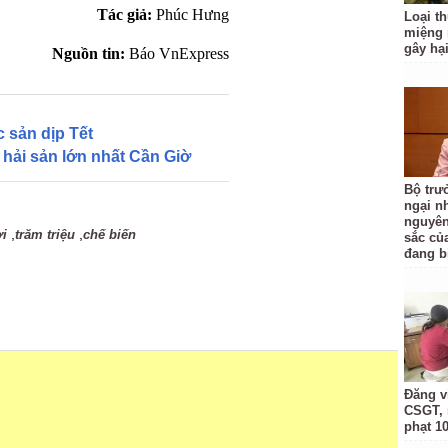
Tác giả:
Phúc Hưng
Loại t
miệng
gây hạ
Nguồn tin:
Báo VnExpress
 sản dịp Tết
 hải sản lớn nhất Cần Giờ
Bộ trư
ngại nh
nguyên
,
,
ơi
trăm triệu
chế biến
sắc củ
đang b
Đăng v
CSGT, 
phạt 10