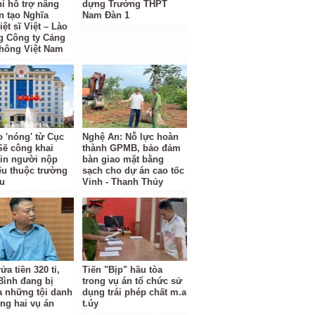
hí hỗ trợ nâng
dựng Trường THPT
n tạo Nghĩa
Nam Đàn 1
iệt sĩ Việt – Lào
g Công ty Cảng
hông Việt Nam
o 'nóng' từ Cục
Nghệ An: Nỗ lực hoàn
Sẽ công khai
thành GPMB, bảo đảm
tin người nộp
bàn giao mặt bằng
ếu thuộc trường
sạch cho dự án cao tốc
u
Vinh - Thanh Thủy
ửa tiền 320 tỉ,
Tiến "Bịp" hầu tòa
Bình đang bị
trong vụ án tổ chức sử
ra những tội danh
dụng trái phép chất m.a
ong hai vụ án
t.úy