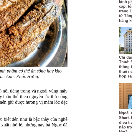
kinh p
cấp, tô
trang L
từ Tổn
hàng k
Chỉ đạ
Thuế: 
thông 
hành phẩm có thể ăn sống hay kho
thuế n
ẩu... Ảnh: Phúc Hưng.
hợp sa
nổi tiếng trong và ngoài vùng mấy
 tuân thủ theo nguyên tắc thủ công
 nên giữ được hương vị mắm lóc đặc
Ngoài r
Shark 
 biết đến như là bậc thầy của nghề
điều t
n xuất nhỏ lẻ, nhưng nay bà Ngọc đã
nào tr
lớn?