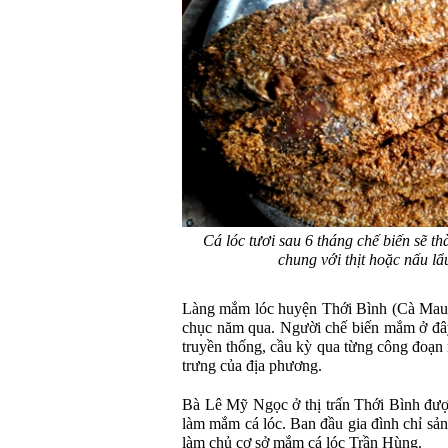
Cá lóc tươi sau 6 tháng chế biến sẽ t
chung với thịt hoặc nấu l
Làng mắm lóc huyện Thới Bình (Cà Mau) 
chục năm qua. Người chế biến mắm ở đây
truyền thống, cầu kỳ qua từng công đoạn
trưng của địa phương.
Bà Lê Mỹ Ngọc ở thị trấn Thới Bình được
làm mắm cá lóc. Ban đầu gia đình chỉ sả
làm chủ cơ sở mắm cá lóc Trần Hùng.