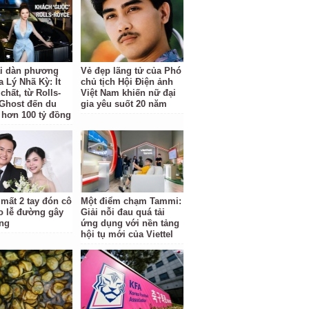
ại dàn phương
Vẻ đẹp lãng tử của Phó
a Lý Nhã Kỳ: Ít
chủ tịch Hội Điện ảnh
hất, từ Rolls-
Việt Nam khiến nữ đại
Ghost đến du
gia yêu suốt 20 năm
 hơn 100 tỷ đồng
 mất 2 tay đón cô
Một điểm chạm Tammi:
o lễ đường gây
Giải nỗi đau quá tải
ng
ứng dụng với nền tảng
hội tụ mới của Viettel