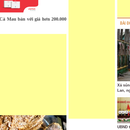
 Cà Mau bán với giá hơn 200.000
BÀI Đ
Xả sún
Lan, n
UBND t