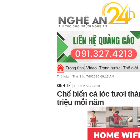
Trong tỉnh
Video
Trong nước
Thế giới
Thời gian:
Thứ Sáu 7/8/2026 09:13 AM
KINH TẾ
16:33 27-09-2018
Chế biến cá lóc tươi th
triệu mỗi năm