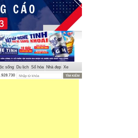
ộc sống
Du lịch
Số hóa
Nhà đẹp
Xe
8.928.730