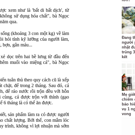
c xem như là 'bất di bất dịch', từ
u không sử dụng hóa chất", bà Ngọc
 năm qua.
 sống (khoảng 3 con một kg) về làm
Đang t
òi hỏi tính kỹ lưỡng của người làm,
người 
, bợn, gân máu...
nhặt đ
trúng 3
 xẻ dọc trên hai bề lưng từ đầu đến
kết
 thêm muối vào miệng cá", bà Ngọc
iến tuân thủ theo quy cách cũ là xếp
t chặt, để trong 2 tháng. Sau đó, cá
h, để ráo nước rồi trộn đều với hỗn
Mẹ giế
cùng, cá được trộn với thính (gạo
chiếm đ
ể 6 tháng là có thể ăn được.
bảo hi
vụ 1 n
vong
iết, sản phẩm làm ra có được người
o chất lượng. Bởi thế, con mắm lóc
uy trình, không vì lợi nhuận mà sớm