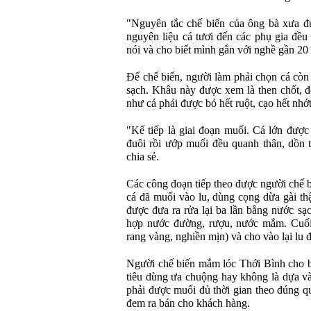
"Nguyên tắc chế biến của ông bà xưa đượ
nguyên liệu cá tươi đến các phụ gia đề
nói và cho biết mình gắn với nghề gần 20
Để chế biến, người làm phải chọn cá còn
sạch. Khâu này được xem là then chốt, đ
như cá phải được bỏ hết ruột, cạo hết nhớt
"Kế tiếp là giai đoạn muối. Cá lớn được
đuôi rồi ướp muối đều quanh thân, dồn
chia sẻ.
Các công đoạn tiếp theo được người chế b
cá đã muối vào lu, dùng cọng dừa gài thậ
được đưa ra rửa lại ba lần bằng nước sạc
hợp nước đường, rượu, nước mắm. Cuối 
rang vàng, nghiền mịn) và cho vào lại lu đ
Người chế biến mắm lóc Thới Bình cho b
tiêu dùng ưa chuộng hay không là dựa và
phải được muối đủ thời gian theo đúng q
đem ra bán cho khách hàng.