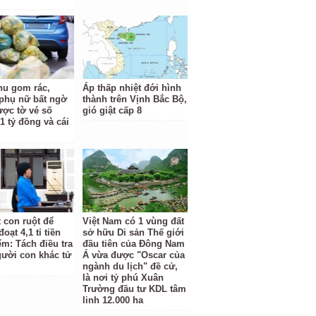
hu gom rác,
Áp thấp nhiệt đới hình
phụ nữ bất ngờ
thành trên Vịnh Bắc Bộ,
ược tờ vé số
gió giật cấp 8
1 tỷ đồng và cái
t con ruột để
Việt Nam có 1 vùng đất
oạt 4,1 tỉ tiền
sở hữu Di sản Thế giới
ểm: Tách điều tra
đầu tiên của Đông Nam
gười con khác tử
Á vừa được "Oscar của
ngành du lịch" đề cử,
là nơi tỷ phú Xuân
Trường đầu tư KDL tâm
linh 12.000 ha