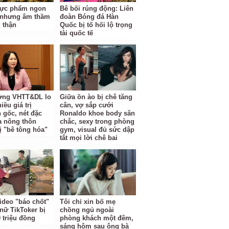
hực phẩm ngon
Bê bối rúng động: Liên
 nhưng âm thầm
đoàn Bóng đá Hàn
i thận
Quốc bị tố hối lộ trọng
tài quốc tế
ởng VHTT&DL lo
Giữa ồn ào bị chê tăng
iều giá trị
cân, vợ sắp cưới
 gốc, nét đặc
Ronaldo khoe body săn
a nông thôn
chắc, sexy trong phòng
ị "bê tông hóa"
gym, visual đủ sức dập
tắt mọi lời chê bai
ideo "báo chốt"
Tôi chỉ xin bố mẹ
nữ TikToker bị
chồng ngủ ngoài
 triệu đồng
phòng khách một đêm,
sáng hôm sau ông bà