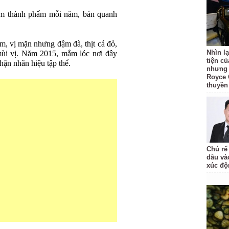
m thành phẩm mỗi năm, bán quanh
, vị mặn nhưng đậm đà, thịt cá đỏ,
Nhìn l
 mùi vị. Năm 2015, mắm lóc nơi đây
tiện củ
hận nhãn hiệu tập thể.
nhưng c
Royce 
thuyền
Chú rể
dâu và
xúc độ