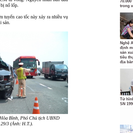
70.000 
bị nổ lốp.
trong v
ên tuyến cao tốc này xảy ra nhiều vụ
i sản.
Nghệ A
định m
sản xu
tiêu t
địa bàn
Tử hìn
SN 199
ê Hòa Bình, Phó Chủ tịch UBND
9/3 (Ảnh: H.T.).