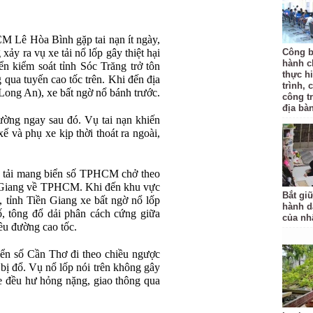
M Lê Hòa Bình gặp tai nạn ít ngày,
y ra vụ xe tải nổ lốp gây thiệt hại
Công b
hành c
ển kiểm soát tỉnh Sóc Trăng trở tôn
thực hi
ua tuyến cao tốc trên. Khi đến địa
trình, 
ong An), xe bất ngờ nổ bánh trước.
công t
địa bàn
đường ngay sau đó. Vụ tai nạn khiến
ế và phụ xe kịp thời thoát ra ngoài,
tô tải mang biển số TPHCM chở theo
ền Giang về TPHCM. Khi đến khu vực
Bắt gi
tỉnh Tiền Giang xe bất ngờ nổ lốp
hành d
cố, tông đổ dải phân cách cứng giữa
của nh
ều đường cao tốc.
iển số Cần Thơ đi theo chiều ngược
 bị đổ. Vụ nổ lốp nói trên không gây
 xe đều hư hỏng nặng, giao thông qua