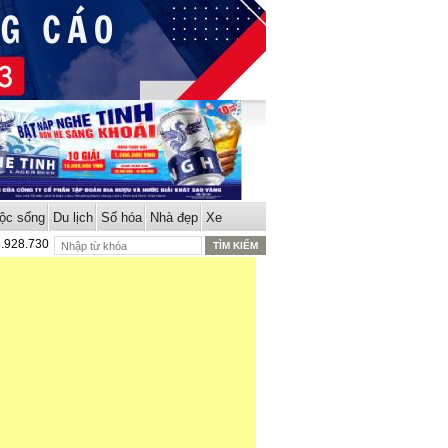
ộc sống
Du lịch
Số hóa
Nhà đẹp
Xe
8.928.730