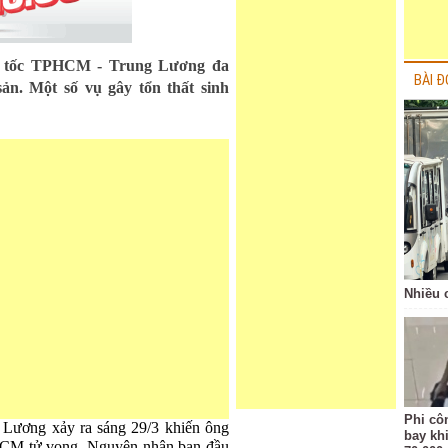
cao tốc TPHCM - Trung Lương đa
BÀI Đ
sản. Một số vụ gây tổn thất sinh
Nhiều 
Phi côn
 Lương xảy ra sáng 29/3 khiến ông
bay kh
CM tử vong. Nguyên nhân ban đầu