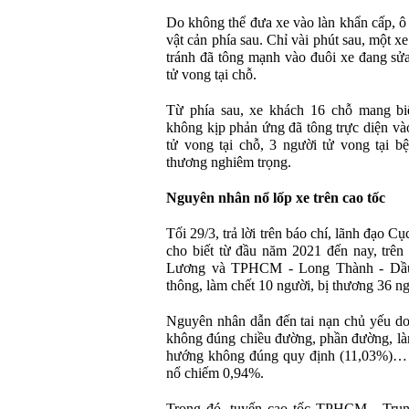
Do không thể đưa xe vào làn khẩn cấp, ô t
vật cản phía sau. Chỉ vài phút sau, một x
tránh đã tông mạnh vào đuôi xe đang sửa
tử vong tại chỗ.
Từ phía sau, xe khách 16 chỗ mang bi
không kịp phản ứng đã tông trực diện vào
tử vong tại chỗ, 3 người tử vong tại b
thương nghiêm trọng.
Nguyên nhân nổ lốp xe trên cao tốc
Tối 29/3, trả lời trên báo chí, lãnh đạo 
cho biết từ đầu năm 2021 đến nay, trê
Lương và TPHCM - Long Thành - Dầu 
thông, làm chết 10 người, bị thương 36 n
Nguyên nhân dẫn đến tai nạn chủ yếu do
không đúng chiều đường, phần đường, là
hướng không đúng quy định (11,03%)… R
nổ chiếm 0,94%.