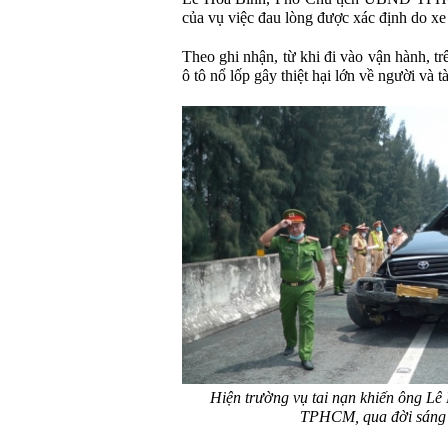
của vụ việc đau lòng được xác định do xe 
Theo ghi nhận, từ khi đi vào vận hành, tr
ô tô nổ lốp gây thiệt hại lớn về người và tà
Hiện trường vụ tai nạn khiến ông L
TPHCM, qua đời sáng 2