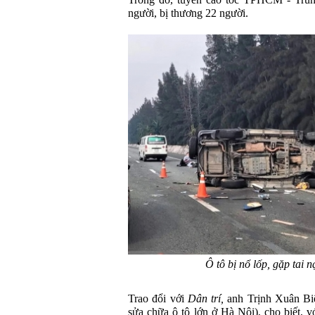
Trong đó, tuyến cao tốc TPHCM - Trun
người, bị thương 22 người.
Ô tô bị nổ lốp, gặp tai 
Trao đổi với
Dân trí,
anh Trịnh Xuân Biê
sửa chữa ô tô lớn ở Hà Nội), cho biết, 