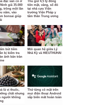
uả đặc sản có ở
Thu giữ 4,5 tỷ đồng
Ninh giá 35.000
tiền mặt, vàng, sổ đỏ
g, trồng một lần
tại nhà cựu Viện
ều năm, vào
trưởng Viện Pháp y
àm bonsai giúp
tâm thần Trung ương
ài
ẩm bút tiêm
Mối quan hệ giữa Lý
ân bị kiểm tra
Nhã Kỳ và HIEUTHUHAI
ản ánh bán tràn
ine
ả là vị thuốc,
Thứ từng có mặt trên
ưỡng chất nhưng
mọi điện thoại Android
 người không
sắp biến mất hoàn toàn
ùng