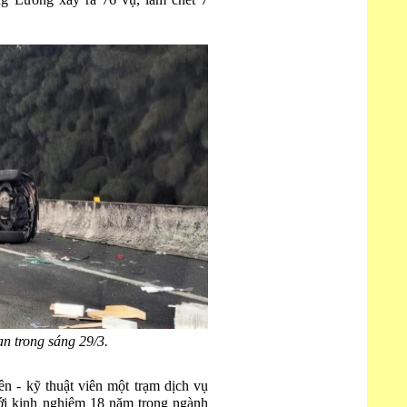
g Lương xảy ra 76 vụ, làm chết 7
nạn trong sáng 29/3.
n - kỹ thuật viên một trạm dịch vụ
với kinh nghiệm 18 năm trong ngành