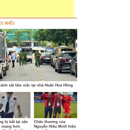
ỌC NHIỀU
cảnh sát làm việc tại nhà Huấn Hoa Hồng
g bị bắt tại sân
Chấn thương của
i mang hơn
Nguyễn Hiểu Minh hiện