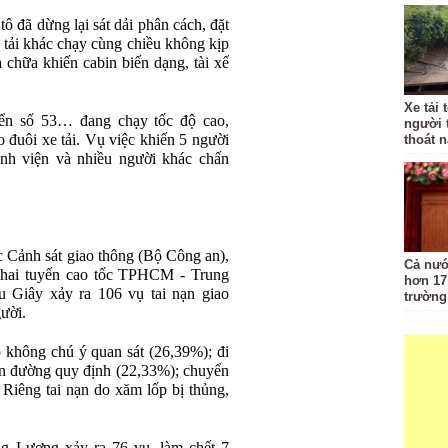
ô đã dừng lại sát dải phân cách, đặt
e tải khác chạy cùng chiều không kịp
 chữa khiến cabin biến dạng, tài xế
Xe tải 
ển số 53… đang chạy tốc độ cao,
người 
 đuôi xe tải. Vụ việc khiến 5 người
thoát 
ệnh viện và nhiều người khác chấn
Cục Cảnh sát giao thông (Bộ Công an),
Cả nướ
n hai tuyến cao tốc TPHCM - Trung
hơn 17
Giây xảy ra 106 vụ tai nạn giao
trường
gười.
 không chú ý quan sát (26,39%); đi
n đường quy định (22,33%); chuyển
iêng tai nạn do xăm lốp bị thủng,