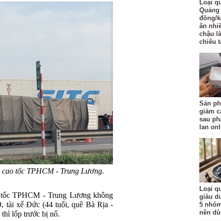
Loại q
Quảng 
đồng/k
ăn nhi
chậu l
chiêu t
Sản ph
giảm c
sau ph
lan onl
ại cao tốc TPHCM - Trung Lương.
Loại qu
ao tốc TPHCM - Trung Lương không
giàu d
9, tài xế Đức (44 tuổi, quê Bà Rịa -
5 nhóm
nên d
thì lốp trước bị nổ.