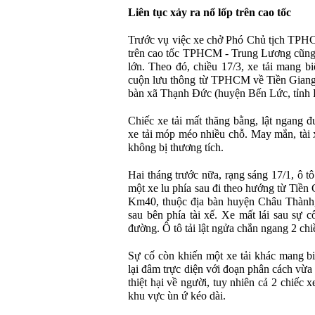
Liên tục xảy ra nổ lốp trên cao tốc
Trước vụ việc xe chở Phó Chủ tịch TPHC
trên cao tốc TPHCM - Trung Lương cũng xả
lớn. Theo đó, chiều 17/3, xe tải mang bi
cuộn lưu thông từ TPHCM về Tiền Giang q
bàn xã Thạnh Đức (huyện Bến Lức, tỉnh L
Chiếc xe tải mất thăng bằng, lật ngang 
xe tải móp méo nhiều chỗ. May mắn, tài x
không bị thương tích.
Hai tháng trước nữa, rạng sáng 17/1, ô 
một xe lu phía sau đi theo hướng từ Ti
Km40, thuộc địa bàn huyện Châu Thành, 
sau bên phía tài xế. Xe mất lái sau sự 
đường. Ô tô tải lật ngửa chắn ngang 2 chi
Sự cố còn khiến một xe tải khác mang b
lại đâm trực diện với đoạn phân cách vừa
thiệt hại về người, tuy nhiên cả 2 chiếc
khu vực ùn ứ kéo dài.