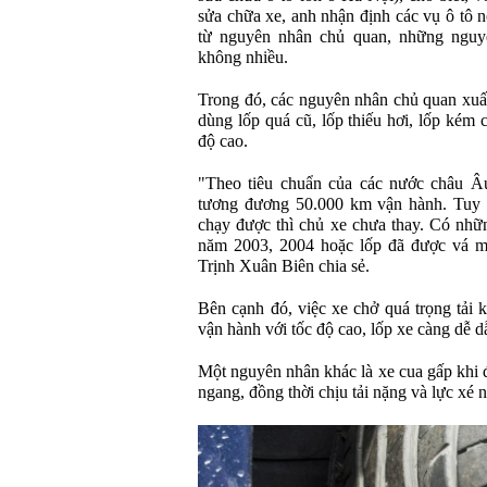
sửa chữa xe, anh nhận định các vụ ô tô n
từ nguyên nhân chủ quan, những nguy
không nhiều.
Trong đó, các nguyên nhân chủ quan xuất 
dùng lốp quá cũ, lốp thiếu hơi, lốp kém 
độ cao.
"Theo tiêu chuẩn của các nước châu Âu
tương đương 50.000 km vận hành. Tuy n
chạy được thì chủ xe chưa thay. Có nhữn
năm 2003, 2004 hoặc lốp đã được vá m
Trịnh Xuân Biên chia sẻ.
Bên cạnh đó, việc xe chở quá trọng tải k
vận hành với tốc độ cao, lốp xe càng dễ d
Một nguyên nhân khác là xe cua gấp khi đ
ngang, đồng thời chịu tải nặng và lực xé 