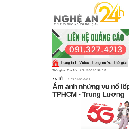
Trong tỉnh
Video
Trong nước
Thế giới
Thời gian:
Thứ Năm 6/8/2026 09:59 PM
XÃ HỘI
12:55 31-03-2022
Ám ảnh những vụ nổ lốp 
TPHCM - Trung Lương