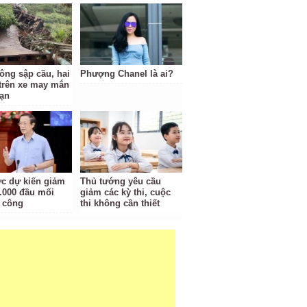
tông sập cầu, hai
Phượng Chanel là ai?
trên xe may mắn
nạn
c dự kiến giảm
Thủ tướng yêu cầu
.000 đầu mối
giảm các kỳ thi, cuộc
 công
thi không cần thiết