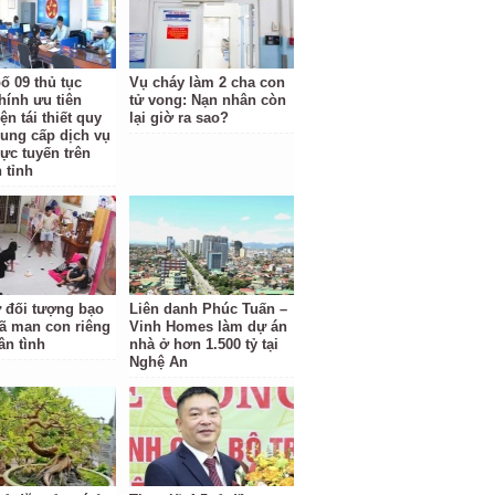
ố 09 thủ tục
Vụ cháy làm 2 cha con
hính ưu tiên
tử vong: Nạn nhân còn
ện tái thiết quy
lại giờ ra sao?
cung cấp dịch vụ
rực tuyến trên
 tỉnh
ữ đối tượng bạo
Liên danh Phúc Tuấn –
ã man con riêng
Vinh Homes làm dự án
ân tình
nhà ở hơn 1.500 tỷ tại
Nghệ An