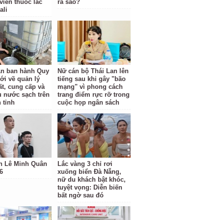
viên thuốc lắc
ra sao?
ali
n ban hành Quy
Nữ cán bộ Thái Lan lên
ới về quản lý
tiếng sau khi gây "bão
ất, cung cấp và
mạng" vì phong cách
hụ nước sạch trên
trang điểm rực rỡ trong
 tỉnh
cuộc họp ngân sách
h Lê Minh Quân
Lắc vàng 3 chỉ rơi
6
xuống biển Đà Nẵng,
nữ du khách bật khóc,
tuyệt vọng: Diễn biến
bất ngờ sau đó