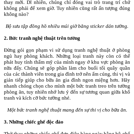
thay mới. Dĩ nhiên, chúng chỉ đóng vai trò trang trí chứ
không phải để xem giờ. Tuy nhiên cũng rất ấn tượng đúng
không nào?
Bộ sưu tập đồng hồ nhiều múi giờ bằng sticker dán tường.
2. Bức tranh nghệ thuật trên tường
Đừng gói gọn phạm vi sử dụng tranh nghệ thuật ở phòng
ngủ hay phòng khách. Những loại tranh này còn có thể
phát huy tính thẩm mỹ của mình ngay ở khu vực phòng ăn
nữa đấy. Chúng sẽ góp phần làm cho buổi tối quây quần
của các thành viên trong gia đình trở nên ấm cúng, thi vị và
gián tiếp giúp cho bữa ăn gia đình ngon miệng hơn. Hãy
nhanh chóng chọn cho mình một bức tranh treo trên tường
phòng ăn, tuy nhiên nhớ lưu ý đến sự tương quan giữa khổ
tranh và kích cỡ bức tường nhé.
Một bức tranh nghệ thuật mang đến sự thi vị cho bữa ăn.
3. Những chiếc ghế độc đáo
Thử thay những chiếc ghế đơn điệu hàng ngày bằng bộ ghế