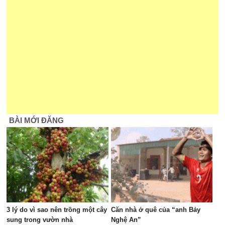
BÀI MỚI ĐĂNG
3 lý do vì sao nên trồng một cây
Căn nhà ở quê của “anh Bảy
sung trong vườn nhà
Nghệ An”