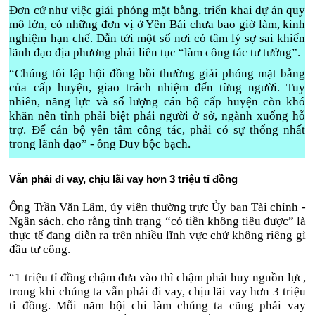
Đơn cử như việc giải phóng mặt bằng, triển khai dự án quy
mô lớn, có những đơn vị ở Yên Bái chưa bao giờ làm, kinh
nghiệm hạn chế. Dẫn tới một số nơi có tâm lý sợ sai khiến
lãnh đạo địa phương phải liên tục “làm công tác tư tưởng”.
“Chúng tôi lập hội đồng bồi thường giải phóng mặt bằng
của cấp huyện, giao trách nhiệm đến từng người. Tuy
nhiên, năng lực và số lượng cán bộ cấp huyện còn khó
khăn nên tỉnh phải biệt phái người ở sở, ngành xuống hỗ
trợ. Để cán bộ yên tâm công tác, phải có sự thống nhất
trong lãnh đạo” - ông Duy bộc bạch.
Vẫn phải đi vay, chịu lãi vay hơn 3 triệu tỉ đồng
Ông Trần Văn Lâm, ủy viên thường trực Ủy ban Tài chính -
Ngân sách, cho rằng tình trạng “có tiền không tiêu được” là
thực tế đang diễn ra trên nhiều lĩnh vực chứ không riêng gì
đầu tư công.
“1 triệu tỉ đồng chậm đưa vào thì chậm phát huy nguồn lực,
trong khi chúng ta vẫn phải đi vay, chịu lãi vay hơn 3 triệu
tỉ đồng. Mỗi năm bội chi làm chúng ta cũng phải vay