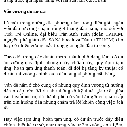
đang được gửi ngân hàng với lãi suất chỉ 0,8%/năm.
Vẫn vướng do sợ sai
Là một trong những địa phương nằm trong diện giải ngân
vốn đầu tư công chậm trong 4 tháng đầu năm, trao đổi với
Tuổi Trẻ Online, đại biểu Trần Anh Tuấn (đoàn TP.HCM,
nguyên phó giám đốc Sở Kế hoạch và Đầu tư TP.HCM) cho
hay có nhiều vướng mắc trong giải ngân đầu tư công.
Theo đó, trong các dự án metro thành phố đang làm, có dự
án vướng quy định phòng cháy chữa cháy, quy định tạm
ứng, hoàn tạm ứng thanh toán, di dời hạ tầng kỹ thuật; có
dự án thì vướng chính sách đền bù giải phóng mặt bằng...
Vấn đề nằm ở chỗ cũng có những quy định vướng từ hướng
dẫn ở cấp trên. Ví dụ như thông số kỹ thuật giao cắt giữa
các tuyến metro, dù thành phố có văn bản gửi cơ quan cấp
trên xin hướng dẫn nhưng chậm trả lời khiến công việc ách
tắc.
Hay việc tạm ứng, hoàn tạm ứng, có dự án trước đây điều
chỉnh thiết kế cơ sở, như tường vây từ 2m xuống còn 1,5m,