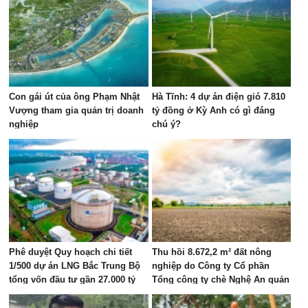
Con gái út của ông Phạm Nhật
Hà Tĩnh: 4 dự án điện gió 7.810
Vượng tham gia quản trị doanh
tỷ đồng ở Kỳ Anh có gì đáng
nghiệp
chú ý?
Phê duyệt Quy hoạch chi tiết
Thu hồi 8.672,2 m² đất nông
1/500 dự án LNG Bắc Trung Bộ
nghiệp do Công ty Cổ phần
tổng vốn đầu tư gần 27.000 tỷ
Tổng công ty chè Nghệ An quản
đồng tại Hà Tĩnh
lý