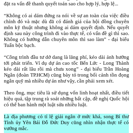
đặt ra vấn đề thanh quyết toán sao cho hợp lý, hợp lệ...
“Không có ai dám đứng ra nói về sự an toàn của việc điều
chỉnh đó và mặc dù đã có đánh giá của hội đồng chuyên
môn kỹ thuật nhưng không ai dám quyết định. Nếu quyết
định sau này công trình đi vào thực tế, có vấn đề gì thì sao.
Không có hướng dẫn chuyên môn thì sao làm” - đại biểu
Tuấn bộc bạch.
“Công trình đầu tư dở dang là lãng phí, kéo dài ảnh hưởng
tới phát triển. Ví dụ dự án cao tốc Bến Lức - Long Thành
kéo dài rất lâu rồi mà chưa xong” - đại biểu Trần Hoàng
Ngân (đoàn TP.HCM) cũng bày tỏ trong bối cảnh tồn đọng
ngân quỹ mà nhiều dự án như vậy, cần phải xem xét.
Theo ông, mục tiêu là sử dụng vốn linh hoạt nhất, điều tiết
hiệu quả, tập trung rà soát những bất cập, đề nghị Quốc hội
có thể ban hành một luật sửa nhiều luật.
Là địa phương có tỉ lệ giải ngân ở mức khá, song Bí thư
Tỉnh ủy Yên Bái Đỗ Đức Duy cũng nhìn nhận thực tế có
vướng mắc.