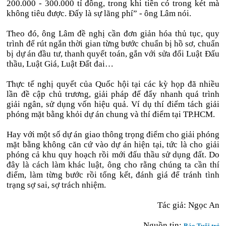
200.000 - 300.000 tỉ đồng, trong khi tiền có trong két mà
không tiêu được. Đấy là sự lãng phí” - ông Lâm nói.
Theo đó, ông Lâm đề nghị cần đơn giản hóa thủ tục, quy
trình để rút ngắn thời gian từng bước chuẩn bị hồ sơ, chuẩn
bị dự án đầu tư, thanh quyết toán, gắn với sửa đổi Luật Đấu
thầu, Luật Giá, Luật Đất đai…
Thực tế nghị quyết của Quốc hội tại các kỳ họp đã nhiều
lần đề cập chủ trương, giải pháp để đẩy nhanh quá trình
giải ngân, sử dụng vốn hiệu quả. Ví dụ thí điểm tách giải
phóng mặt bằng khỏi dự án chung và thí điểm tại TP.HCM.
Hay với một số dự án giao thông trọng điểm cho giải phóng
mặt bằng không căn cứ vào dự án hiện tại, tức là cho giải
phóng cả khu quy hoạch rồi mới đấu thầu sử dụng đất. Do
đây là cách làm khác luật, ông cho rằng chúng ta cần thí
điểm, làm từng bước rồi tổng kết, đánh giá để tránh tình
trạng sợ sai, sợ trách nhiệm.
Tác giả: Ngọc An
Nguồn tin:
Báo Tuổi trẻ