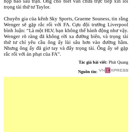
họp báo sau trận. Ông cho biết vẫn chưa trực tiếp xin lỗi
trọng tài thứ tư Taylor.
Chuyên gia của kênh Sky Sports, Graeme Souness, tin rằng
Wenger sẽ gặp rắc rối với FA. Cựu đội trưởng Liverpool
bình luận: “Là một HLV, bạn không thể hành động như vậy.
Wenger rõ ràng đã không rời xa đường biên, và trọng tài
thứ tư chỉ yêu cầu ông ấy lùi sâu hơn vào đường hầm.
Nhưng ông ấy đã giơ tay và đẩy trọng tài. Ông ấy sẽ gặp
rắc rối với án phạt của FA”.
Tác giả bài viết:
Phát Quang
Nguồn tin: