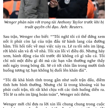
Wenger phàn nàn với trọng tài Anthony Taylor trước khi bị
truất quyền chỉ đạo. Ảnh: Reuters.
Sau trận, Wenger cho biết: “"Tôi nghĩ tôi có thể đứng xem
nốt ít phút còn lại của trận đấu từ hành lang của đường
hầm. Tôi hối tiếc về mọi việc xảy ra. Lẽ ra tôi nên im lặng,
rời khỏi sân và đi về nhà. Tôi xin lỗi vì điều đó. Nhưng hãy
xem, hành động của tôi trước đó không có gì xấu cả. Tôi
chỉ nói một điều gì đó mà các bạn vẫn thường nghe thấy
mỗi ngày trong bóng đá. Sẽ có tới chín lần trong mười tình
huống tương tự, bạn không bị đuổi lên khán đài”.
“Tôi đã khá bình tĩnh trong gần như suốt trận đấu, điềm
tĩnh hơn bình thường. Nhưng chỉ là trong khoảng vài ba
phút cuối trận, tôi rất khó chịu với các tình huống diễn ra.
Tôi lẽ ra nên im lặng hoàn toàn”, Wenger nói thêm.
Wenger mới chỉ đưa ra lời xin lỗi chung chung trong cuộc