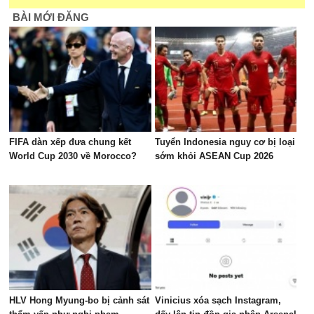
BÀI MỚI ĐĂNG
FIFA dàn xếp đưa chung kết
Tuyển Indonesia nguy cơ bị loại
World Cup 2030 về Morocco?
sớm khỏi ASEAN Cup 2026
HLV Hong Myung-bo bị cảnh sát
Vinicius xóa sạch Instagram,