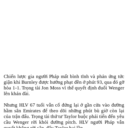
Chiến lược gia người Pháp mất bình tĩnh và phản ứng tức
giận khi Burnley được hưởng phạt đền ở phút 93, qua đó gỡ
hòa 1-1. Trọng tài Jon Moss vì thế quyết định đuổi Wenger
lên khán đài.
Nhưng HLV 67 tuổi vẫn cố đứng lại ở gần cửa vào đường
hầm sân Emirates để theo dõi những phút bù giờ còn lại
của trận đấu. Trọng tài thứ tư Taylor buộc phải tiến đến yêu
cầu Wenger rời khỏi đường pitch. HLV người Pháp vẫn
quyết không rời sân, đẩy Taylor hai lần.