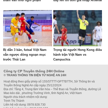
thẩm vấn như nghi phạm
dấy lên tin đồn gia nhập Arsenal
Bị dẫn 3 bàn, futsal Việt Nam
Trọng tài người Hong Kong điều
vẫn ngược dòng ngoạn mục
hành trận Việt Nam vs
trước Thái Lan
Campuchia
Công ty CP Truyền thông 24H Online
®
TRANG THÔNG TIN ĐIỆN TỬ NGHỆ AN 24H
Hoạt động theo giấy phép số 155/STTTT-GPTTĐTTH, Sở Thông tin và
Truyền thông Nghệ An cấp ngày 25/12/2024
Địa chỉ: Tầng 4, Trung tâm Văn hóa – Thể thao và Truyền thông, đường Lê
Mao kéo dài , phường Trường Vinh, tỉnh Nghệ An, Việt Nam
Người chịu trách nhiệm nội dung:
Trịnh Thị Thành
Liên hệ nội dung: 0978.928.730