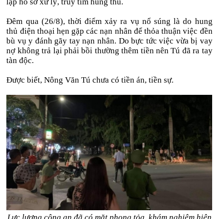
lập hồ sơ xử lý, truy tìm hung thủ.
Đêm qua (26/8), thời điểm xảy ra vụ nổ súng là do hung
thủ điện thoại hẹn gặp các nạn nhân để thỏa thuận việc đền
bù vụ y đánh gãy tay nạn nhân. Do bực tức việc vừa bị vay
nợ không trả lại phải bồi thường thêm tiền nên Tú đã ra tay
tàn độc.
Được biết, Nông Văn Tú chưa có tiền án, tiền sự.
Lực lượng công an đã có mặt phong tỏa, khám nghiệm hiện