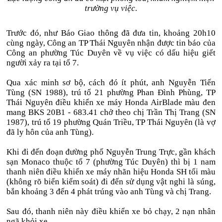
trường vụ việc.
Trước đó, như Báo Giao thông đã đưa tin, khoảng 20h10
cùng ngày, Công an TP Thái Nguyên nhận được tin báo của
Công an phường Túc Duyên về vụ việc có dấu hiệu giết
người xảy ra tại tổ 7.
Qua xác minh sơ bộ, cách đó ít phút, anh Nguyễn Tiến
Tùng (SN 1988), trú tổ 21 phường Phan Đình Phùng, TP
Thái Nguyên điều khiển xe máy Honda AirBlade màu đen
mang BKS 20B1 - 683.41 chở theo chị Trần Thị Trang (SN
1987), trú tổ 19 phường Quán Triều, TP Thái Nguyên (là vợ
đã ly hôn của anh Tùng).
Khi đi đến đoạn đường phố Nguyễn Trung Trực, gần khách
sạn Monaco thuộc tổ 7 (phường Túc Duyên) thì bị 1 nam
thanh niên điều khiển xe máy nhãn hiệu Honda SH tối màu
(không rõ biển kiểm soát) đi đến sử dụng vật nghi là súng,
bắn khoảng 3 đến 4 phát trúng vào anh Tùng và chị Trang.
Sau đó, thanh niên này điều khiển xe bỏ chạy, 2 nạn nhân
ngã khỏi xe.