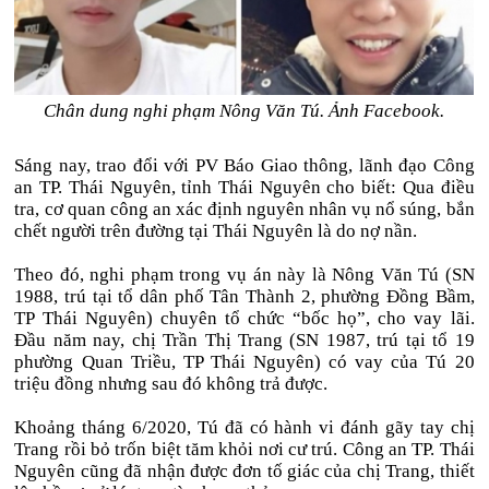
Chân dung nghi phạm Nông Văn Tú. Ảnh Facebook.
Sáng nay, trao đổi với PV Báo Giao thông, lãnh đạo Công
an TP. Thái Nguyên, tỉnh Thái Nguyên cho biết: Qua điều
tra, cơ quan công an xác định nguyên nhân vụ nổ súng, bắn
chết người trên đường tại Thái Nguyên là do nợ nần.
Theo đó, nghi phạm trong vụ án này là Nông Văn Tú (SN
1988, trú tại tổ dân phố Tân Thành 2, phường Đồng Bầm,
TP Thái Nguyên) chuyên tổ chức “bốc họ”, cho vay lãi.
Đầu năm nay, chị Trần Thị Trang (SN 1987, trú tại tổ 19
phường Quan Triều, TP Thái Nguyên) có vay của Tú 20
triệu đồng nhưng sau đó không trả được.
Khoảng tháng 6/2020, Tú đã có hành vi đánh gãy tay chị
Trang rồi bỏ trốn biệt tăm khỏi nơi cư trú. Công an TP. Thái
Nguyên cũng đã nhận được đơn tố giác của chị Trang, thiết