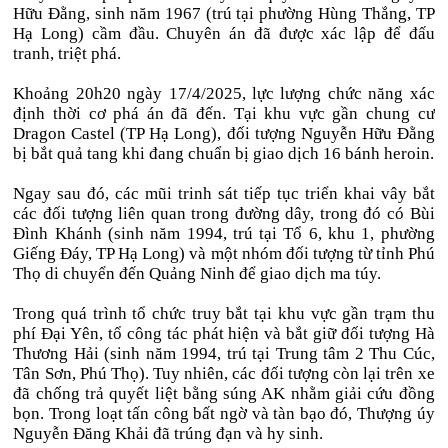
Hữu Đằng, sinh năm 1967 (trú tại phường Hùng Thắng, TP
Hạ Long) cầm đầu. Chuyên án đã được xác lập để đấu
tranh, triệt phá.
Khoảng 20h20 ngày 17/4/2025, lực lượng chức năng xác
định thời cơ phá án đã đến. Tại khu vực gần chung cư
Dragon Castel (TP Hạ Long), đối tượng Nguyễn Hữu Đằng
bị bắt quả tang khi đang chuẩn bị giao dịch 16 bánh heroin.
Ngay sau đó, các mũi trinh sát tiếp tục triển khai vây bắt
các đối tượng liên quan trong đường dây, trong đó có Bùi
Đình Khánh (sinh năm 1994, trú tại Tổ 6, khu 1, phường
Giếng Đáy, TP Hạ Long) và một nhóm đối tượng từ tỉnh Phú
Thọ di chuyển đến Quảng Ninh để giao dịch ma túy.
Trong quá trình tổ chức truy bắt tại khu vực gần trạm thu
phí Đại Yên, tổ công tác phát hiện và bắt giữ đối tượng Hà
Thương Hải (sinh năm 1994, trú tại Trung tâm 2 Thu Cúc,
Tân Sơn, Phú Thọ). Tuy nhiên, các đối tượng còn lại trên xe
đã chống trả quyết liệt bằng súng AK nhằm giải cứu đồng
bọn. Trong loạt tấn công bất ngờ và tàn bạo đó, Thượng úy
Nguyễn Đăng Khải đã trúng đạn và hy sinh.