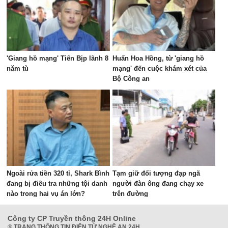
'Giang hồ mạng' Tiến Bịp lãnh 8
Huấn Hoa Hồng, từ 'giang hồ
năm tù
mạng' đến cuộc khám xét của
Bộ Công an
Ngoài rửa tiền 320 tỉ, Shark Bình
Tạm giữ đối tượng đạp ngã
đang bị điều tra những tội danh
người đàn ông đang chạy xe
nào trong hai vụ án lớn?
trên đường
Công ty CP Truyền thông 24H Online
®
TRANG THÔNG TIN ĐIỆN TỬ NGHỆ AN 24H