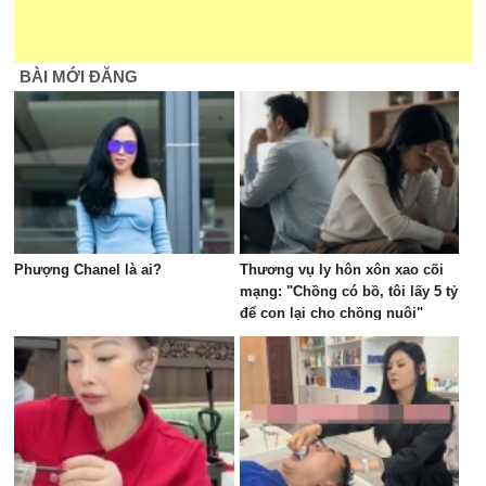
BÀI MỚI ĐĂNG
Phượng Chanel là ai?
Thương vụ ly hôn xôn xao cõi
mạng: "Chồng có bồ, tôi lấy 5 tỷ
để con lại cho chồng nuôi"