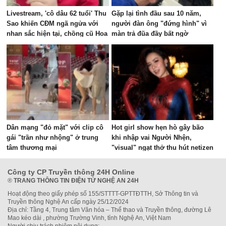
Livestream, 'cô dâu 62 tuổi' Thu
Gặp lại tình đầu sau 10 năm,
Sao khiến CĐM ngã ngửa với
người đàn ông "đứng hình" vì
nhan sắc hiện tại, chồng cũ Hoa
màn trả đũa đầy bất ngờ
Cương bị réo tên
Dân mạng "đỏ mặt" với clip cô
Hot girl show hẹn hò gây bão
gái "trần như nhộng" ở trung
khi nhập vai Người Nhện,
tâm thương mại
"visual" ngạt thở thu hút netizen
Công ty CP Truyền thông 24H Online
®
TRANG THÔNG TIN ĐIỆN TỬ NGHỆ AN 24H
Hoạt động theo giấy phép số 155/STTTT-GPTTĐTTH, Sở Thông tin và
Truyền thông Nghệ An cấp ngày 25/12/2024
Địa chỉ: Tầng 4, Trung tâm Văn hóa – Thể thao và Truyền thông, đường Lê
Mao kéo dài , phường Trường Vinh, tỉnh Nghệ An, Việt Nam