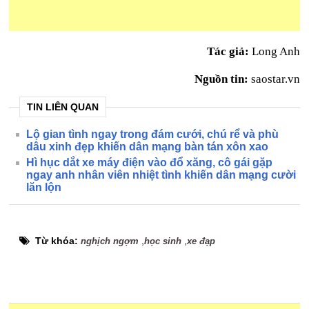
Tác giả:
Long Anh
Nguồn tin:
saostar.vn
TIN LIÊN QUAN
Lộ gian tình ngay trong đám cưới, chú rể và phù
dâu xinh đẹp khiến dân mạng bàn tán xôn xao
Hì hục dắt xe máy điện vào đổ xăng, cô gái gặp
ngay anh nhân viên nhiệt tình khiến dân mạng cười
lăn lộn
Từ khóa:
,
,
nghịch ngợm
học sinh
xe đạp