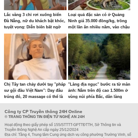
Lắc vàng 3 chỉ rơi xuống biển
Loại quả đặc sản có ở Quảng
Đà Nẵng, nữ du khách bật khóc,
Ninh giá 35.000 đồng/kg, trồng
tuyệt vọng: Diễn biến bất ngờ
một lần ăn nhiều năm, vào chậu
sau đó
làm bonsai giúp chiêu tài
Chị Tây tan chảy dưới tay "pháp
"Làng địa ngục" bước ra từ màn
sư gội đầu Việt Nam": Day đâu
ảnh: Nằm trên độ cao 1.500m ở
trúng đó, 20 massage có thể là
vùng núi phía Bắc, dân làng
phê nhất cuộc đời!
từng sống trong "3 không"
Công ty CP Truyền thông 24H Online
®
TRANG THÔNG TIN ĐIỆN TỬ NGHỆ AN 24H
Hoạt động theo giấy phép số 155/STTTT-GPTTĐTTH, Sở Thông tin và
Truyền thông Nghệ An cấp ngày 25/12/2024
Địa chỉ: Tầng 4, Trung tâm Cung ứng dịch vụ công phường Trường Vinh, số