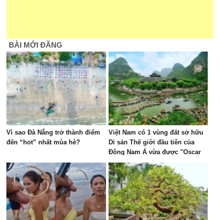
BÀI MỚI ĐĂNG
Vì sao Đà Nẵng trở thành điểm
Việt Nam có 1 vùng đất sở hữu
đến “hot” nhất mùa hè?
Di sản Thế giới đầu tiên của
Đông Nam Á vừa được "Oscar
của ngành du lịch" đề cử, là nơi
tỷ phú Xuân Trường đầu tư KDL
tâm linh 12.000 ha