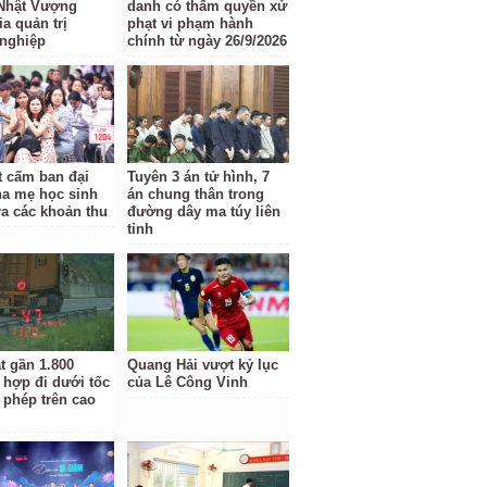
Nhật Vượng
danh có thẩm quyền xử
a quản trị
phạt vi phạm hành
nghiệp
chính từ ngày 26/9/2026
t cấm ban đại
Tuyên 3 án tử hình, 7
ha mẹ học sinh
án chung thân trong
ra các khoản thu
đường dây ma túy liên
tỉnh
t gần 1.800
Quang Hải vượt kỷ lục
 hợp đi dưới tốc
của Lê Công Vinh
 phép trên cao