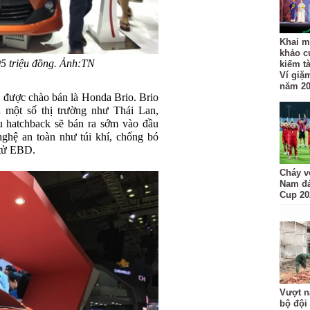
Khai m
khảo c
05 triệu đồng. Ảnh:TN
kiếm t
Ví giặ
năm 2
p được chào bán là Honda Brio. Brio
i một số thị trường như Thái Lan,
u hatchback sẽ bán ra sớm vào đầu
ghệ an toàn như túi khí, chống bó
 tử EBD.
Cháy v
Nam đá
Cup 20
Vượt n
bộ đội