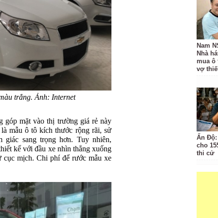
Nam N
Nhà há
mua ô 
vợ thiế
màu trắng. Ảnh: Internet
 góp mặt vào thị trường giá rẻ này
à mẫu ô tô kích thước rộng rãi, sử
Ấn Độ:
 giác sang trọng hơn. Tuy nhiên,
cho 155
hiết kế với đầu xe nhìn thẳng xuống
thi cử
ự cục mịch. Chi phí để rước mẫu xe