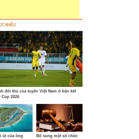
ỌC NHIỀU
nh đối thủ của tuyển Việt Nam ở bán kết
 Cup 2026
i út của ông
Bổ sung một số chức