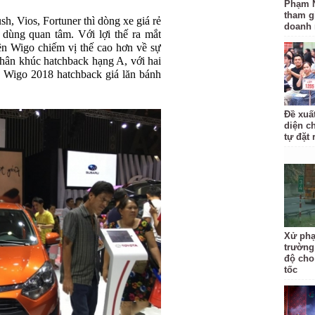
Phạm 
tham gi
, Vios, Fortuner thì dòng xe giá rẻ
doanh 
dùng quan tâm. Với lợi thế ra mắt
nên Wigo chiếm vị thế cao hơn về sự
phân khúc hatchback hạng A, với hai
 Wigo 2018 hatchback giá lăn bánh
Đề xuấ
diện c
tự đặt 
Xử phạ
trường
độ cho
tốc