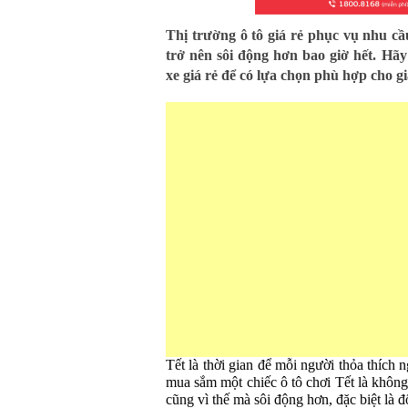
Thị trường ô tô giá rẻ phục vụ nhu c
trở nên sôi động hơn bao giờ hết. Hã
xe giá rẻ để có lựa chọn phù hợp cho g
Tết là thời gian để mỗi người thỏa thích 
mua sắm một chiếc ô tô chơi Tết là không
cũng vì thế mà sôi động hơn, đặc biệt là đ