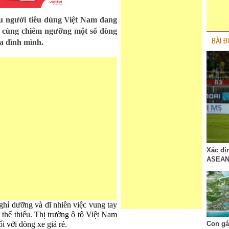
ầu người tiêu dùng Việt Nam đang
y cùng chiêm ngưỡng một số dòng
BÀI Đ
ia đình mình.
Xác đị
ASEAN
nghỉ dưỡng và dĩ nhiên việc vung tay
 thể thiếu. Thị trường ô tô Việt Nam
ối với dòng xe giá rẻ.
Con gá