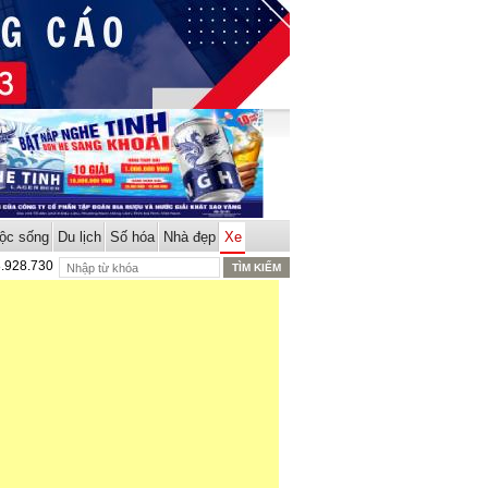
ộc sống
Du lịch
Số hóa
Nhà đẹp
Xe
8.928.730