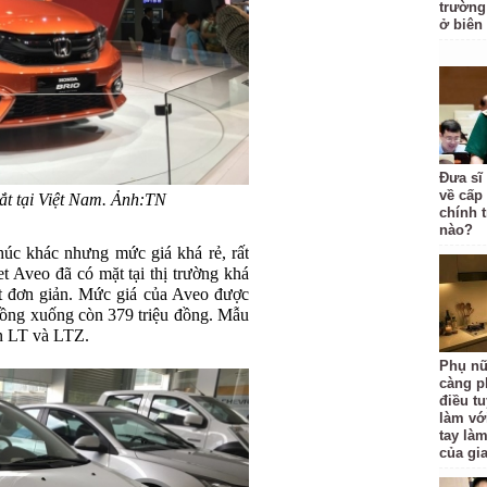
trường 
ở biên
Đưa sĩ
về cấp
ắt tại Việt Nam. Ảnh:TN
chính t
nào?
úc khác nhưng mức giá khá rẻ, rất
t Aveo đã có mặt tại thị trường khá
hất đơn giản. Mức giá của Aveo được
 đồng xuống còn 379 triệu đồng. Mẫu
ản LT và LTZ.
Phụ nữ
càng p
điều t
làm vớ
tay là
của gi