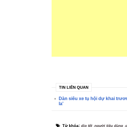
TIN LIÊN QUAN
Dàn siêu xe tụ hội dự khai tr
la'
Từ khóa:
,
,
dịp tết
người tiêu dùng
g