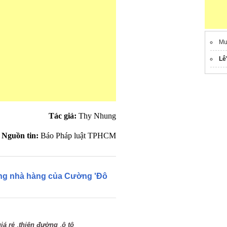
Mu
Lê
Tác giả:
Thy Nhung
Nguồn tin:
Báo Pháp luật TPHCM
ương nhà hàng của Cường 'Đô
,
,
iá rẻ
thiên đường
ô tô