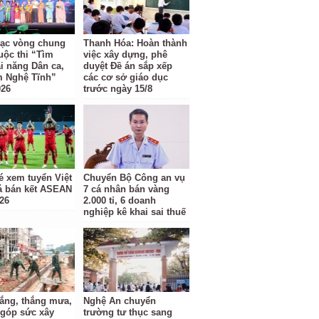
ạc vòng chung
Thanh Hóa: Hoàn thành
uộc thi “Tìm
việc xây dựng, phê
ài năng Dân ca,
duyệt Đề án sắp xếp
m Nghệ Tĩnh”
các cơ sở giáo dục
026
trước ngày 15/8
é xem tuyển Việt
Chuyển Bộ Công an vụ
 bán kết ASEAN
7 cá nhân bán vàng
26
2.000 tỉ, 6 doanh
nghiệp kê khai sai thuế
ắng, thắng mưa,
Nghệ An chuyển
 góp sức xây
trường tư thục sang