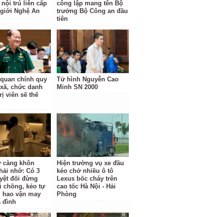
nội trú liên cấp
công lập mang tên Bộ
 giới Nghệ An
trưởng Bộ Công an đầu
tiên
 quan chính quy
Tử hình Nguyễn Cao
 xã, chức danh
Minh SN 2000
rị viên sẽ thế
 càng khôn
Hiện trường vụ xe đầu
hải nhớ: Có 3
kéo chở nhiều ô tô
uyệt đối đừng
Lexus bốc cháy trên
i chồng, kẻo tự
cao tốc Hà Nội - Hải
m hao vận may
Phòng
a đình