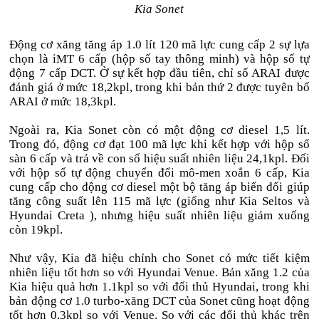
Kia Sonet
Động cơ xăng tăng áp 1.0 lít 120 mã lực cung cấp 2 sự lựa
chọn là iMT 6 cấp (hộp số tay thông minh) và hộp số tự
động 7 cấp DCT. Ở sự kết hợp đầu tiên, chỉ số ARAI được
đánh giá ở mức 18,2kpl, trong khi bản thứ 2 được tuyên bố
ARAI ở mức 18,3kpl.
Ngoài ra, Kia Sonet còn có một động cơ diesel 1,5 lít.
Trong đó, động cơ đạt 100 mã lực khi kết hợp với hộp số
sàn 6 cấp và trả về con số hiệu suất nhiên liệu 24,1kpl. Đối
với hộp số tự động chuyển đổi mô-men xoắn 6 cấp, Kia
cung cấp cho động cơ diesel một bộ tăng áp biến đổi giúp
tăng công suất lên 115 mã lực (giống như Kia Seltos và
Hyundai Creta ), nhưng hiệu suất nhiên liệu giảm xuống
còn 19kpl.
Như vậy, Kia đã hiệu chỉnh cho Sonet có mức tiết kiệm
nhiên liệu tốt hơn so với Hyundai Venue. Bản xăng 1.2 của
Kia hiệu quả hơn 1.1kpl so với đối thủ Hyundai, trong khi
bản động cơ 1.0 turbo-xăng DCT của Sonet cũng hoạt động
tốt hơn 0,3kpl so với Venue. So với các đối thủ khác trên