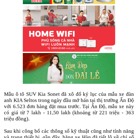
Mẫu ô tô SUV Kia Sonet đã xô đổ kỷ lục của mẫu xe đàn
anh KIA Seltos trong ngày đầu mở bán tại thị trường Ấn Độ
với 6.523 đơn hàng đặt mua trước. Tại Ấn Độ, mẫu xe này
có giá từ 7 lakh - 11,50 lakh (khoảng từ 221 triệu - 363
triệu đồng).
Sau khi công bố các thông số kỹ thuật cũng như tính năng
và trang thiết bị, gần đây, hãng xe Hàn đã tiết lộ về chỉ số