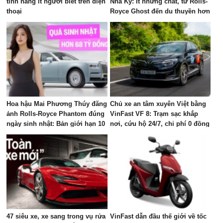
tính năng ít người biết trên điện
Nhã Kỳ: Ít nhưng chất, từ Rolls-
thoại
Royce Ghost đến du thuyền hơn
100 tỷ đồng
Hoa hậu Mai Phương Thúy đăng
Chủ xe an tâm xuyên Việt bằng
ảnh Rolls-Royce Phantom đúng
VinFast VF 8: Trạm sạc khắp
ngày sinh nhật: Bản giới hạn 10
nơi, cứu hộ 24/7, chi phí 0 đồng
chiếc toàn cầu, giá quy đổi gần
68 tỷ đồng
47 siêu xe, xe sang trong vụ rửa
VinFast dẫn đầu thế giới về tốc