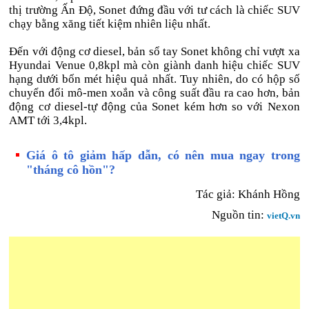
thị trường Ấn Độ, Sonet đứng đầu với tư cách là chiếc SUV
chạy bằng xăng tiết kiệm nhiên liệu nhất.
Đến với động cơ diesel, bản sổ tay Sonet không chỉ vượt xa
Hyundai Venue 0,8kpl mà còn giành danh hiệu chiếc SUV
hạng dưới bốn mét hiệu quả nhất. Tuy nhiên, do có hộp số
chuyển đổi mô-men xoắn và công suất đầu ra cao hơn, bản
động cơ diesel-tự động của Sonet kém hơn so với Nexon
AMT tới 3,4kpl.
Giá ô tô giảm hấp dẫn, có nên mua ngay trong
"tháng cô hồn"?
Tác giả:
Khánh Hồng
Nguồn tin:
vietQ.vn