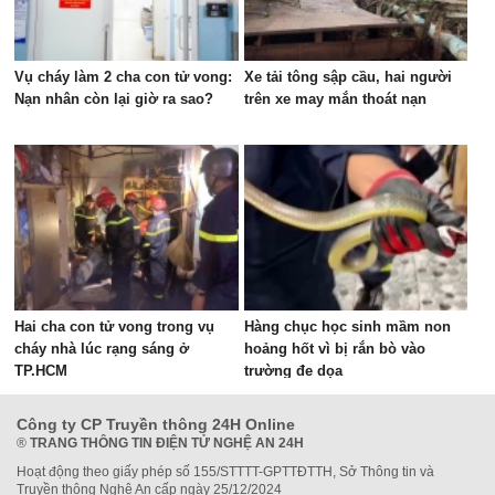
Vụ cháy làm 2 cha con tử vong:
Xe tải tông sập cầu, hai người
Nạn nhân còn lại giờ ra sao?
trên xe may mắn thoát nạn
Hai cha con tử vong trong vụ
Hàng chục học sinh mầm non
cháy nhà lúc rạng sáng ở
hoảng hốt vì bị rắn bò vào
TP.HCM
trường đe dọa
Công ty CP Truyền thông 24H Online
®
TRANG THÔNG TIN ĐIỆN TỬ NGHỆ AN 24H
Hoạt động theo giấy phép số 155/STTTT-GPTTĐTTH, Sở Thông tin và
Truyền thông Nghệ An cấp ngày 25/12/2024