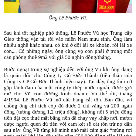
Ông Lê Phước Vũ.
Sau khi tốt nghiệp phổ thông, Lê Phước Vũ học Trung cấp
Giao thông vận tải rồi vào miền Nam mưu sinh. Ông làm
nhiều nghề khác nhau, có khi ở đội lái xe khoán, rồi lái xe
con,...
Có những ngày, ông cùng vợ con phải ở trong một
căn phòng thuê 9m2 với giá 50 nghìn đồng/tháng.
Bước ngoặt trong sự nghiệp đến với ông Vũ khi ông đang
là quản đốc cho Công ty Gỗ Đức Thành (tiền thân của
Công ty CP Gỗ Đức Thành hiện nay). Tại đây, ông tình cờ
gặp lãnh đạo của một công ty thép nước ngoài, được gợi
mở cho Vũ con đường kinh doanh. Và thế rồi,
tháng
4/1994, Lê Phước Vũ mở cửa hàng cắt tôn. Ban đầu, vợ
chồng ông chỉ tích cóp đủ được 2 chỉ vàng và 200 ngàn
đồng (tương đương 1,2 triệu đồng), không nổi 5 triệu đồng
tiền đặt cọc thuê mặt bằng nên đã chạy vạy khắp nơi, mượn
được người quen đủ tiền với cam kết sẽ cắt tôn trừ nợ dần
sau này.
Ông Vũ từng kể mình nhớ mãi cảm giác “mừng rơi