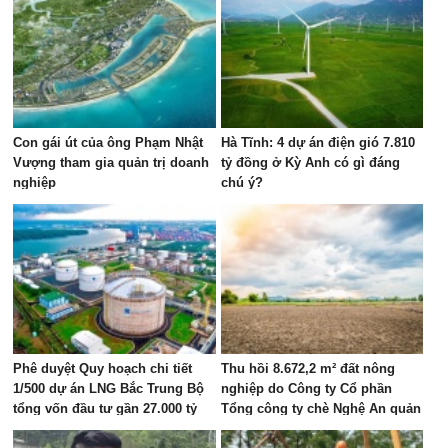
Con gái út của ông Phạm Nhật
Hà Tĩnh: 4 dự án điện gió 7.810
Vượng tham gia quản trị doanh
tỷ đồng ở Kỳ Anh có gì đáng
nghiệp
chú ý?
Phê duyệt Quy hoạch chi tiết
Thu hồi 8.672,2 m² đất nông
1/500 dự án LNG Bắc Trung Bộ
nghiệp do Công ty Cổ phần
tổng vốn đầu tư gần 27.000 tỷ
Tổng công ty chè Nghệ An quản
đồng tại Hà Tĩnh
lý