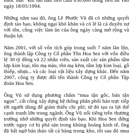
nước mắt” khi lần đầu tiên cầm 650.000 đồng tiền lãi vào
ngày 18/05/1994.
Những năm sau đó, ông Lê Phước Vũ đã có những quyết
định táo bạo, không ngại khó khăn và có lẽ là cả duyên nợ
với tôn, công việc làm ăn của ông ngày càng mở rộng và
thuận lợi.
Năm 2001,
với số vốn tích góp trong suốt 7 năm lăn lộn,
ông thành lập Công ty Cổ phần Tôn Hoa Sen với vốn điều
lệ 30 tỷ đồng và 22 nhân viên,
sản xuất các sản phẩm tấm
lợp kim loại, tôn mạ màu, tôn mạ kẽm, tấm lợp kim loại, gỗ
thiếp, nhựa... và các loại vật liệu xây dựng khác.
Đến năm
2007, công ty được đổi tên thành Công ty Cổ phần Tập
đoàn Hoa Sen.
Ông Vũ sử dụng phương châm “mua tận gốc, bán tận
ngọn”, cất công xây dựng hệ thống phân phối bán trực tiếp
tới người dùng để giảm thiểu chi phí; từ đó tạo ra lợi thế
cạnh tranh lớn trong ngành. Ông Vũ nổi tiếng trên thương
trường nhờ những quyết định táo bạo. Khi Hoa Sen đứng
trước nguy cơ bị phá sản trong khủng hoảng kinh tế, ông
đã bất ngờ bán tháo tất cả hàng trong kho, rồi sau đó mua