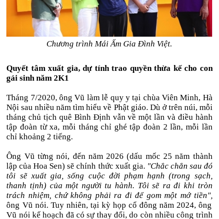
Chương trình Mái Ấm Gia Đình Việt.
Quyết tâm xuất gia, dự tính trao quyền thừa kế cho con
gái sinh năm 2K1
Tháng 7/2020, ông Vũ làm lễ quy y tại chùa Viên Minh, Hà
Nội sau nhiều năm tìm hiểu về Phật giáo. Dù ở trên núi, mỗi
tháng chủ tịch quê Bình Định vẫn về một lần và
điều hành
tập đoàn từ xa, mỗi tháng chỉ ghé tập đoàn 2 lần, mỗi lần
chỉ khoảng 2 tiếng.
Ông Vũ từng nói, đến năm 2026 (dấu mốc 25 năm thành
lập của Hoa Sen) sẽ chính thức xuất gia.
"Chắc chắn sau đó
tôi sẽ xuất gia, sống cuộc đời phạm hạnh (trong sạch,
thanh tịnh) của một người tu hành. Tôi sẽ ra đi khi tròn
trách nhiệm, chứ không phải ra đi để gom một mớ tiền",
ông Vũ nói. Tuy nhiên,
tại kỳ họp cổ đông năm 2024, ông
Vũ nói kế hoạch đã có sự thay đổi, do còn nhiều công trình