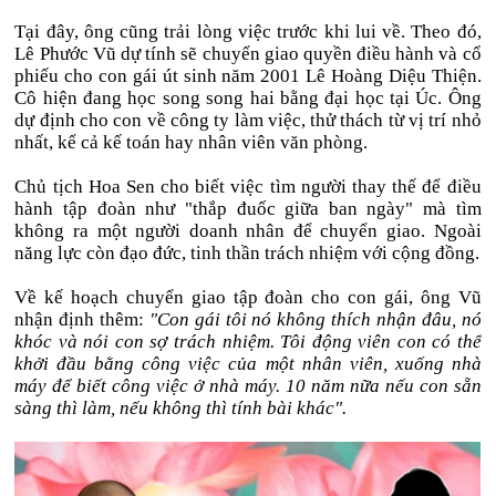
Tại đây, ông cũng trải lòng việc trước khi lui về. Theo đó,
Lê Phước Vũ dự tính sẽ
chuyển giao quyền điều hành và cổ
phiếu cho con gái út
sinh năm 2001 Lê Hoàng Diệu Thiện
.
Cô
hiện đang học song song hai bằng đại học tại Úc. Ông
dự định cho con về công ty làm việc, thử thách từ vị trí nhỏ
nhất, kể cả kế toán hay nhân viên văn phòng.
Chủ tịch Hoa Sen cho biết việc tìm người thay thế để điều
hành tập đoàn như "thắp đuốc giữa ban ngày" mà tìm
không ra một người doanh nhân để chuyển giao. Ngoài
năng lực còn đạo đức, tinh thần trách nhiệm với cộng đồng.
Về kế hoạch chuyển giao tập đoàn cho con gái, ông Vũ
nhận định thêm:
"Con gái tôi nó không thích nhận đâu, nó
khóc và nói con sợ trách nhiệm. Tôi động viên con có thể
khởi đầu bằng công việc của một nhân viên, xuống nhà
máy để biết công việc ở nhà máy. 10 năm nữa nếu con sẵn
sàng thì làm, nếu không thì tính bài khác".