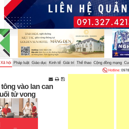
Xã hội
Pháp luật
Giáo dục
Kinh tế
Giải trí
Thể thao
Cộng đồng mạng
Cu
Hotline
: 097
tông vào lan can
suối tử vong