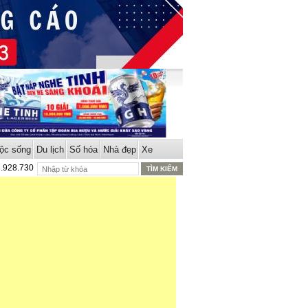
ộc sống
Du lịch
Số hóa
Nhà đẹp
Xe
8.928.730