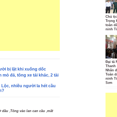
Chủ tị
Trọng 
toàn d
ninh T
Đại tá
Thanh 
ời bị lật khi xuống dốc
Nhân d
Toàn d
 mỏ đá, tông xe tải khác, 2 tài
ninh T
Sơn
 Lộc, nhiều người la hét cầu
n?
,
,
ở dầu
Tông vào lan can cầu
mất