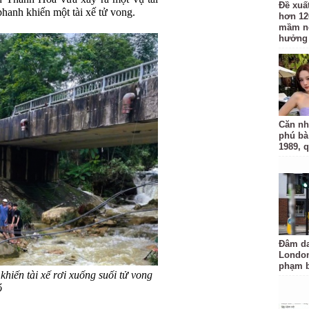
Đề xuấ
phanh khiến một tài xế tử vong.
hơn 12
mầm n
hưởng 
Căn nh
phú bà
1989, 
Đâm da
London
phạm b
hiến tài xế rơi xuống suối tử vong
ó