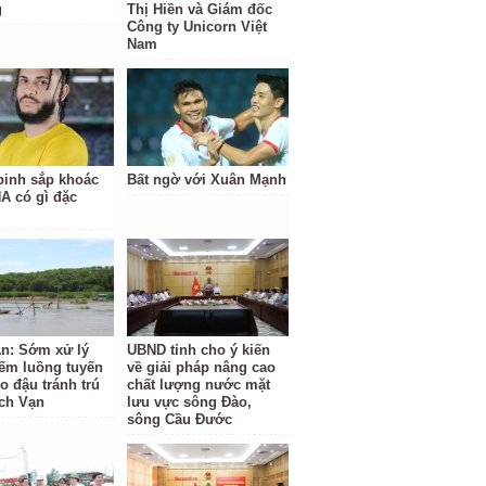
g
Thị Hiền và Giám đốc
Công ty Unicorn Việt
Nam
binh sắp khoác
Bất ngờ với Xuân Mạnh
A có gì đặc
n: Sớm xử lý
UBND tỉnh cho ý kiến
iếm luồng tuyến
về giải pháp nâng cao
o đậu tránh trú
chất lượng nước mặt
ch Vạn
lưu vực sông Đào,
sông Cầu Đước