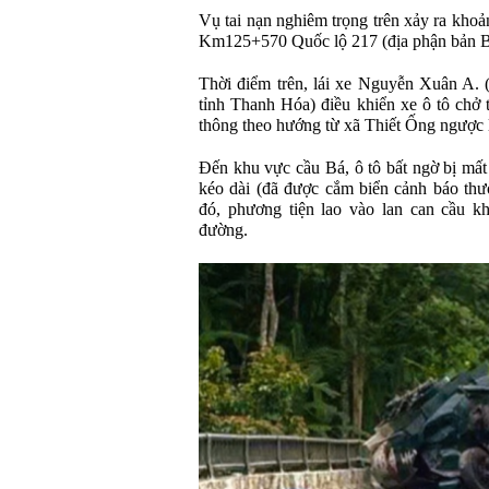
Vụ tai nạn nghiêm trọng trên xảy ra khoả
Km125+570 Quốc lộ 217 (địa phận bản B
Thời điểm trên, lái xe Nguyễn Xuân A.
tỉnh Thanh Hóa) điều khiển xe ô tô ch
thông theo hướng từ xã Thiết Ống ngược 
Đến khu vực cầu Bá, ô tô bất ngờ bị mất
kéo dài (đã được cắm biển cảnh báo thườ
đó, phương tiện lao vào lan can cầu kh
đường.