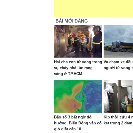
BÀI MỚI ĐĂNG
Hai cha con tử vong trong
Va chạm xe đầu
vụ cháy nhà lúc rạng
người tử vong t
sáng ở TP.HCM
Bão số 3 bất ngờ đổi
Kịp thời cứu 4
hướng, Biển Đông vẫn có
kẹt trong 2 đám
gió giật cấp 10