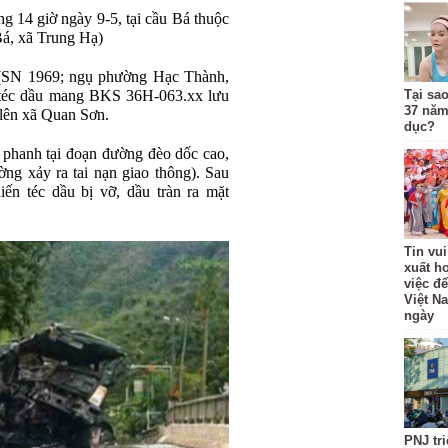
ng 14 giờ ngày 9-5, tại cầu Bá thuộc
á, xã Trung Hạ)
 (SN 1969; ngụ phường Hạc Thành,
ở téc dầu mang BKS 36H-063.xx lưu
Tại sa
37 năm
lên xã Quan Sơn.
dục?
 phanh tại đoạn đường đèo dốc cao,
ng xảy ra tai nạn giao thông). Sau
iến téc dầu bị vỡ, dầu tràn ra mặt
Tin vui
xuất h
việc để
Việt N
ngày
PNJ tri