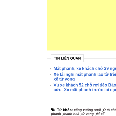
TIN LIÊN QUAN
Mất phanh, xe khách chở 39 ngư
Xe tải nghi mất phanh lao từ trên
xế tử vong
Vụ xe khách 52 chỗ rơi đèo Bảo
cứu: Xe mất phanh trước tai nạ
Từ khóa:
,
văng xuống suối
Ô tô ch
,
,
,
phanh
thanh hoá
tử vong
tài xế