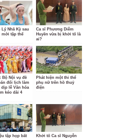
o Lý Nhã Kỳ sau
Ca sĩ Phương Diễm
 mới tập thể
Huyền vừa bị khởi tố là
ai?
: Bộ Nội vụ đề
Phát hiện một thi thể
oán đổi lịch làm
phụ nữ trên hồ thuỷ
 dịp lễ Văn hóa
điện
am kéo dài 4
ệu tập họp bất
Khởi tố Ca sĩ Nguyễn