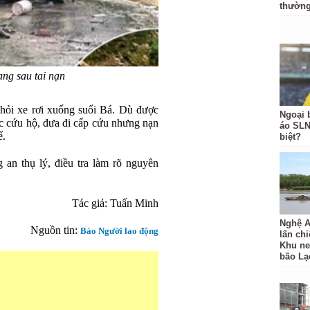
thườn
ạng sau tai nạn
hỏi xe rơi xuống suối Bá. Dù được
Ngoại 
c cứu hộ, đưa đi cấp cứu nhưng nạn
áo SLN
ế.
biệt?
 an thụ lý, điều tra làm rõ nguyên
Tác giả: Tuấn Minh
Nghệ A
Nguồn tin:
Báo Người lao động
lấn ch
Khu ne
bão Lạ