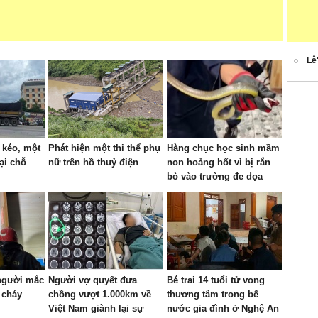
Lê
 kéo, một
Phát hiện một thi thể phụ
Hàng chục học sinh mầm
ại chỗ
nữ trên hồ thuỷ điện
non hoảng hốt vì bị rắn
bò vào trường đe dọa
 người mắc
Người vợ quyết đưa
Bé trai 14 tuổi tử vong
 cháy
chồng vượt 1.000km về
thương tâm trong bể
Việt Nam giành lại sự
nước gia đình ở Nghệ An