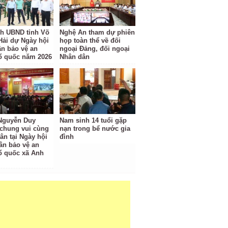
ch UBND tỉnh Võ
Nghệ An tham dự phiên
Hải dự Ngày hội
họp toàn thể về đối
ân bảo vệ an
ngoại Đảng, đối ngoại
ổ quốc năm 2026
Nhân dân
 Nguyễn Duy
Nam sinh 14 tuổi gặp
chung vui cùng
nạn trong bể nước gia
ân tại Ngày hội
đình
ân bảo vệ an
ổ quốc xã Anh