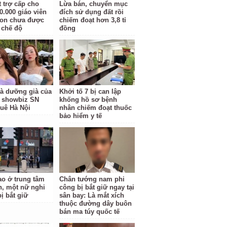
t trợ cấp cho
Lừa bán, chuyển mục
0.000 giáo viên
đích sử dụng đất rồi
on chưa được
chiếm đoạt hơn 3,8 tỉ
chế độ
đồng
à dưỡng già của
Khởi tố 7 bị can lập
 showbiz SN
khống hồ sơ bệnh
quê Hà Nội
nhân chiếm đoạt thuốc
bảo hiểm y tế
o ở trung tâm
Chân tướng nam phi
, một nữ nghi
công bị bắt giữ ngay tại
ị bắt giữ
sân bay: Là mắt xích
thuộc đường dây buôn
bán ma túy quốc tế