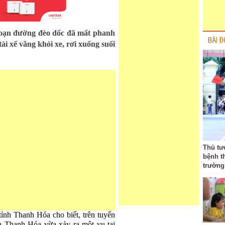
 đoạn đường đèo dốc đã mất phanh
BÀI Đ
tài xế văng khỏi xe, rơi xuống suối
Thủ tư
bệnh t
trường
ỉnh Thanh Hóa cho biết, trên tuyến
h Thanh Hóa vừa xảy ra một vụ tai